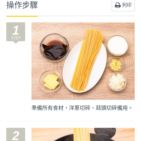
操作步驟
列印
1
準備所有食材，洋蔥切碎、蒜頭切碎備用。
2