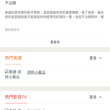
無論你是年輕的新手煮廚，或是經驗老到的婆婆媽媽，進了廚房，最在
意的就是鍋具能不能幫助你快狠準的料理完一餐。自從不沾鍋問世，解
決了雞蛋、魚肉等沾鍋的問題後，就深受普羅大眾的喜愛，而鍋寶為了
讓大家食得安心放心，更將不沾鍋具送交SGS檢驗，獲得國家認證。也
因此金鑽不沾系列的鍋具，更年年穩居銷售排行榜的前幾名。然而如何
鍋具使用法
用得正確、用得久，本文歸納出10點小撇步，立馬告訴您！
看更多
熱門食譜
更多
涼拌小黃瓜
熱門影音TV
更多