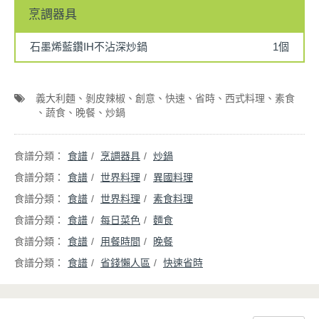
烹調器具
石墨烯藍鑽IH不沾深炒鍋
1個
義大利麵
剝皮辣椒
創意
快速
省時
西式料理
素食
蔬食
晚餐
炒鍋
食譜
烹調器具
炒鍋
食譜
世界料理
異國料理
食譜
世界料理
素食料理
食譜
每日菜色
麵食
食譜
用餐時間
晚餐
食譜
省錢懶人區
快速省時