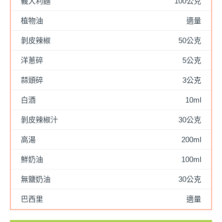
義大利麵
100公克
植物油
適量
剝皮辣椒
50公克
洋蔥碎
5公克
蒜頭碎
3公克
白酒
10ml
剝皮辣椒汁
30公克
高湯
200ml
鮮奶油
100ml
無鹽奶油
30公克
巴西里
適量