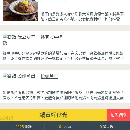
粉，甜而不膩，層次更加豐富。
浸泡抹茶液的手指餅乾增加濕潤口感，每一口都能
瓜仔肉是許多人從小吃到大的經典便當菜，鹹香下
吃到淡淡的茶香。相較於傳統提拉米蘇，這款更清
飯、簡單卻百吃不膩。只要把食材拌一拌放進電
爽、更低負擔，無論是下午茶、飯後甜點，或是正
鍋，就能一鍋到底輕鬆完成，不用顧火和翻炒，很
在控制飲食卻想滿足甜點胃的你，都能大口享受這
適合夏天在家做來吃，省時又不用流汗。
份療癒又健康的日系點心。
綠豆沙牛奶
蒸好的瓜仔肉鮮嫩多汁，絞肉吸飽脆瓜醬汁的甘甜
鹹香，入口柔軟細緻，還能吃到脆瓜爽脆的口感。
蒜香醬汁與脆瓜獨特的甘甜完美融合，每一口都充
綠豆沙牛奶是夏天超受歡迎的消暑飲品，在家只要一台營養調理機就能輕
滿濃濃古早味，帶便當、配稀飯、配白飯都好吃，
鬆完成！從煮綠豆到打冰沙一機搞定，不用另外準備鍋子或果汁機，省時
讓人忍不住多扒好幾口飯，是一道簡單又美味的經
又方便~
典家常菜。
先把綠豆煮到綿密鬆軟，再攪打成綠豆沙，最後跟牛奶混合均勻就完成~口
蛤蜊蒸蛋
感細緻滑順，入口帶有綠豆天然清香，搭配濃郁奶香，冰冰喝清涼又消
暑，炎炎夏日一定要喝一杯！
蛤蜊蒸蛋看似普通，教你增加鮮甜滋味的小撇步！料理前先將蛤蜊汆燙至
開殼，不僅能去除雜質，更能保留鮮甜的蛤蜊高湯。將高湯過濾後加入蛋
液一起蒸煮，每一口蒸蛋都吸附了滿滿海鮮精華，讓原本普通的蒸蛋更加
濃郁鮮甜。
鍋寶好食光
蒸蛋口感柔嫩細緻、入口即化，搭配飽滿彈牙的蛤蜊，鮮、甜、嫩三種口
感一次滿足。最後撒上蔥花提香，簡單調味就能襯托食材原味，是一道全
家人都會愛的家常料理。
1105
食譜
91
人氣
0
餐桌數