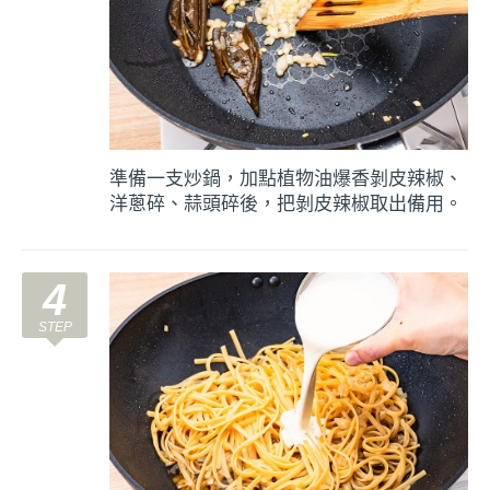
準備一支炒鍋，加點植物油爆香剝皮辣椒、
洋蔥碎、蒜頭碎後，把剝皮辣椒取出備用。
4