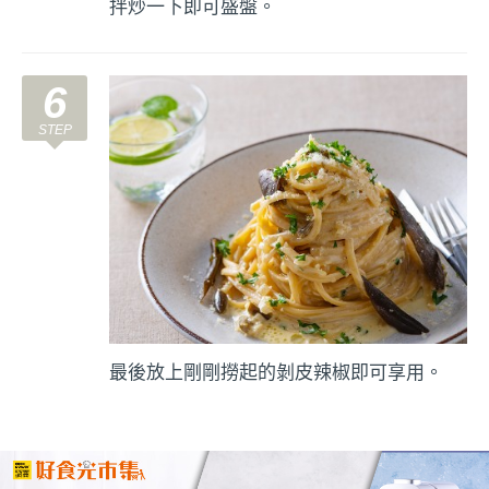
拌炒一下即可盛盤。
6
最後放上剛剛撈起的剝皮辣椒即可享用。