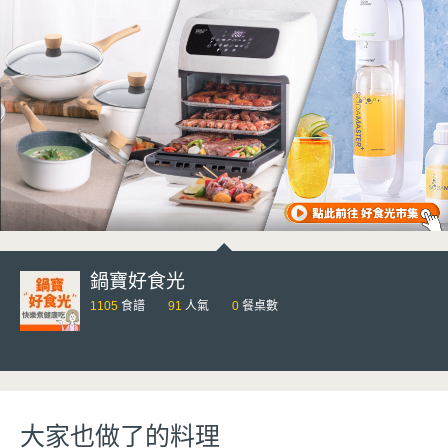
鍋寶好食光
1105
食譜
91
人氣
0
餐桌數
大家也做了的料理