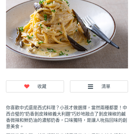
你喜歡中式還是西式料理？小孩才做選擇，當然兩種都要！中
西合璧的”奶香剝皮辣椒義大利麵”巧妙地融合了剝皮辣椒的鹹
香微辣和鮮奶油的濃郁奶香，口味獨特，是讓人吮指回味的創
意美食。