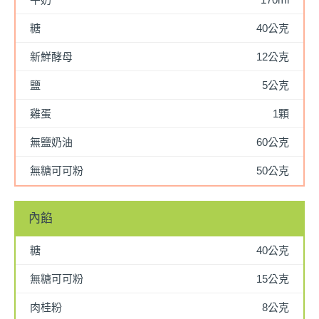
糖
40公克
新鮮酵母
12公克
鹽
5公克
雞蛋
1顆
無鹽奶油
60公克
無糖可可粉
50公克
內餡
糖
40公克
無糖可可粉
15公克
肉桂粉
8公克