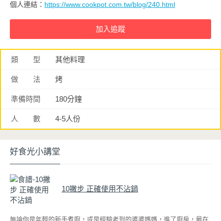
個人連結：
https://www.cookpot.com.tw/blog/240.html
類 型
其他料理
做 法
烤
準備時間
180分鐘
人 數
4-5人份
好食光小講堂
10撇步 正確使用不沾鍋
無論你是年輕的新手煮廚，或是經驗老到的婆婆媽媽，進了廚房，最在