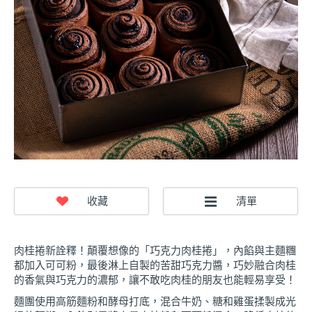
肉桂捲新詮釋！顛覆想像的「巧克力肉桂捲」，內餡與主麵糰
都加入可可粉，最後淋上自製的苦甜巧克力醬，巧妙融合肉桂
的香氣與巧克力的濃郁，讓不敢吃肉桂的朋友也能輕易享受！
麵團使用高筋麵粉和酵母打底，混合牛奶、糖和雞蛋揉製成光