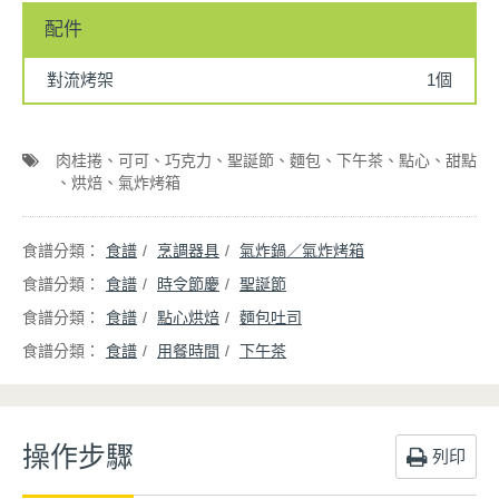
配件
對流烤架
1個
肉桂捲
可可
巧克力
聖誕節
麵包
下午茶
點心
甜點
烘焙
氣炸烤箱
食譜
烹調器具
氣炸鍋／氣炸烤箱
食譜
時令節慶
聖誕節
食譜
點心烘焙
麵包吐司
食譜
用餐時間
下午茶
操作步驟
列印