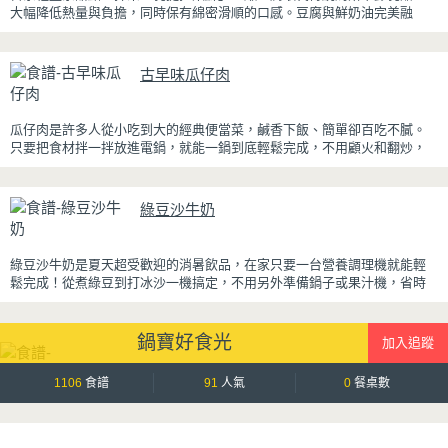
大幅降低熱量與負擔，同時保有綿密滑順的口感。豆腐與鮮奶油完美融
合，想更低熱量可以用希臘優格取代鮮奶油，入口輕盈不厚重，搭配帶微
苦茶香的抹茶與香氣濃郁的黃豆粉，甜而不膩，層次更加豐富。
古早味瓜仔肉
浸泡抹茶液的手指餅乾增加濕潤口感，每一口都能吃到淡淡的茶香。相較
於傳統提拉米蘇，這款更清爽、更低負擔，無論是下午茶、飯後甜點，或
是正在控制飲食卻想滿足甜點胃的你，都能大口享受這份療癒又健康的日
瓜仔肉是許多人從小吃到大的經典便當菜，鹹香下飯、簡單卻百吃不膩。
系點心。
只要把食材拌一拌放進電鍋，就能一鍋到底輕鬆完成，不用顧火和翻炒，
很適合夏天在家做來吃，省時又不用流汗。
蒸好的瓜仔肉鮮嫩多汁，絞肉吸飽脆瓜醬汁的甘甜鹹香，入口柔軟細緻，
綠豆沙牛奶
還能吃到脆瓜爽脆的口感。蒜香醬汁與脆瓜獨特的甘甜完美融合，每一口
都充滿濃濃古早味，帶便當、配稀飯、配白飯都好吃，讓人忍不住多扒好
幾口飯，是一道簡單又美味的經典家常菜。
綠豆沙牛奶是夏天超受歡迎的消暑飲品，在家只要一台營養調理機就能輕
鬆完成！從煮綠豆到打冰沙一機搞定，不用另外準備鍋子或果汁機，省時
又方便~
先把綠豆煮到綿密鬆軟，再攪打成綠豆沙，最後跟牛奶混合均勻就完成~口
鍋寶好食光
感細緻滑順，入口帶有綠豆天然清香，搭配濃郁奶香，冰冰喝清涼又消
暑，炎炎夏日一定要喝一杯！
1106
食譜
91
人氣
0
餐桌數