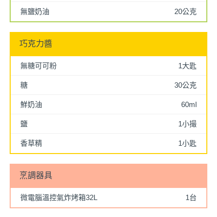
無鹽奶油
20公克
巧克力醬
無糖可可粉
1大匙
糖
30公克
鮮奶油
60ml
鹽
1小撮
香草精
1小匙
烹調器具
微電腦溫控氣炸烤箱32L
1台