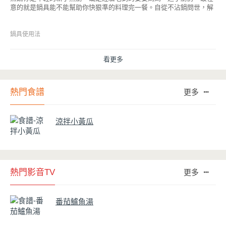
意的就是鍋具能不能幫助你快狠準的料理完一餐。自從不沾鍋問世，解
決了雞蛋、魚肉等沾鍋的問題後，就深受普羅大眾的喜愛，而鍋寶為了
讓大家食得安心放心，更將不沾鍋具送交SGS檢驗，獲得國家認證。也
因此金鑽不沾系列的鍋具，更年年穩居銷售排行榜的前幾名。然而如何
鍋具使用法
用得正確、用得久，本文歸納出10點小撇步，立馬告訴您！
看更多
熱門食譜
更多
涼拌小黃瓜
熱門影音TV
更多
番茄鱸魚湯