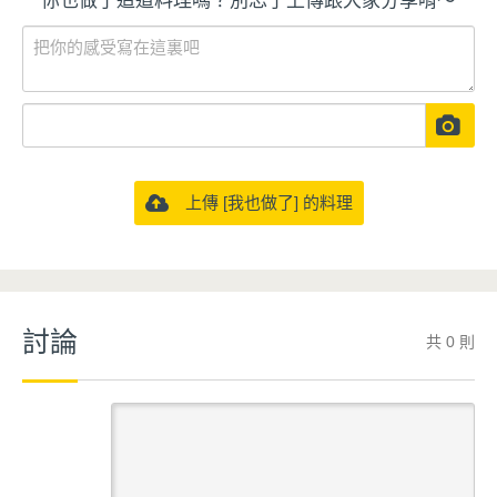
你也做了這道料理嗎？別忘了上傳跟大家分享唷～
上傳 [我也做了] 的料理
討論
共 0 則