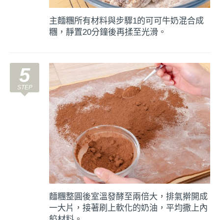
主麵糰所有材料與步驟1的可可牛奶混合成
糰，靜置20分鐘後再揉至光滑。
5
麵糰整圓後室溫發酵至兩倍大，排氣擀開成
一大片，接著刷上軟化的奶油，平均撒上內
餡材料。