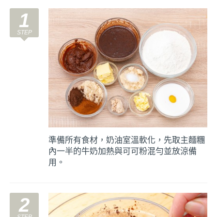
1
準備所有食材，奶油室溫軟化，先取主麵糰
內一半的牛奶加熱與可可粉混勻並放涼備
用。
2