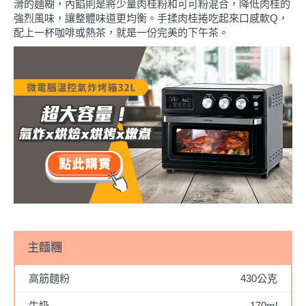
滑的麵糊，內餡則是將少量肉桂粉和可可粉混合，降低肉桂的
強烈風味，讓整體味道更均衡。手揉肉桂捲吃起來口感軟Q，
配上一杯咖啡或熱茶，就是一份完美的下午茶。
主麵糰
高筋麵粉
430公克
牛奶
170ml