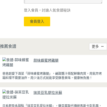
登入會員，討論人氣食譜秘訣
會員登入
推薦食譜
更多
蒜味蜂蜜烤雞腿
爸爸超愛下酒菜「蒜味蜂蜜烤雞腿」，鹹甜醬汁搭配鮮嫩肉質，用氣炸烤
箱料理不需要油炸，用少油方式就能享受酥香美味，健康無負擔！
雞腿先以醬油、蜂蜜、蒜泥與香料醃製入味，再放入氣炸烤箱烘烤，免油
炸也能烤出外皮金黃微酥、肉質多汁的完美口感。最後刷上一層蜂蜜蒜香
抹茶豆乳提拉米蘇
醬，讓雞皮散發迷人的焦糖光澤與蜂蜜的自然香甜，搭配冰涼啤酒更是絕
配！無論是父親節、聚會或宵夜時光，在家就能輕鬆端出美味下酒菜。
日系輕盈系甜點「抹茶豆乳提拉米蘇」，嫩豆腐取代傳統馬斯卡彭乳酪，