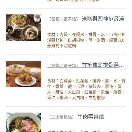
米糕與四神排骨湯
【電鍋／電子鍋】
食材：肉燥、長糯米、排骨、水、市售四神
湯藥材包、白胡椒粒、鹽、米酒、鍋寶316
分離式不沾電鍋
竹笙蘿蔔排骨湯+清燉獅子頭 (一鍋兩菜)
【電鍋／電子鍋】
食材：白蘿蔔、紅蘿蔔、排骨、薑、水、竹
笙、香菜、鹽、米酒、豬絞肉、蔥花、薑
末、麻油、大白菜、紅蘿蔔、醬油、魚露、
香油、米酒、太白粉、白胡椒粉
牛肉壽喜燒
【琺瑯鑄鐵鍋】