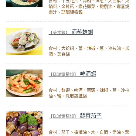
食材：牛五花片、蒜頭、洋蔥、大白菜、火
鍋料、金針菇、綠花椰菜、橄欖油、壽喜燒
醬汁、琺瑯鑄鐵鍋
酒蒸蛤蜊
【美食鍋】
食材：大蛤蜊、薑、辣椒、蔥、沙拉油、米
酒、美食鍋
啤酒蝦
【琺瑯鑄鐵鍋】
食材：鮮蝦、啤酒、蒜頭、辣椒、蔥、沙拉
油、鹽、琺瑯鑄鐵鍋
蒜蓉茄子
【琺瑯鑄鐵鍋】
食材：茄子、橄欖油、水、白醋、醬油、醬