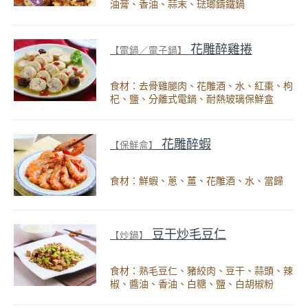
油膏、香油、蒜末、琺瑯鑄鐵鍋
花雕醉雞捲
【電鍋／電子鍋】
食材：去骨雞腿肉、花雕酒、水、紅棗、枸
杞、鹽、分離式電鍋、耐熱玻璃保鮮盒
花雕醉蝦
【保鮮盒】
食材：鮮蝦、蔥、薑、花雕酒、水、當歸
豆干炒毛豆仁
【炒鍋】
食材：熟毛豆仁、豬絞肉、豆干、蒜頭、辣
椒、醬油、香油、白糖、鹽、白胡椒粉