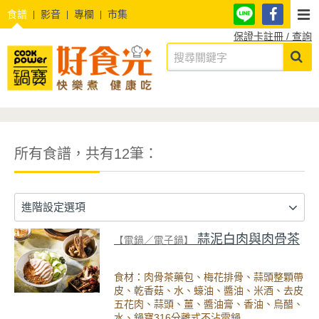
食譜
影音
專欄
市集
保證卡註冊 / 查詢
所有食譜，共有12筆：
進階設定選項
蒜泥白肉與肉骨茶
【電鍋／電子鍋】
食材：肉骨茶藥包、梅花排骨、蒜頭整顆帶
皮、乾香菇、水、蠔油、醬油、米酒、去皮
五花肉、蒜頭、薑、醬油膏、香油、烏醋、
水、鍋寶316分離式不沾電鍋