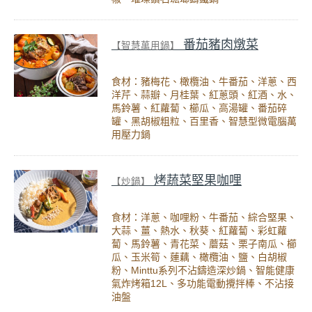
番茄豬肉燉菜
【智慧萬用鍋】
食材：豬梅花、橄欖油、牛番茄、洋蔥、西
洋芹、蒜瓣、月桂葉、紅蔥頭、紅酒、水、
馬鈴薯、紅蘿蔔、櫛瓜、高湯罐、番茄碎
罐、黑胡椒粗粒、百里香、智慧型微電腦萬
用壓力鍋
烤蔬菜堅果咖哩
【炒鍋】
食材：洋蔥、咖哩粉、牛番茄、綜合堅果、
大蒜、薑、熱水、秋葵、紅蘿蔔、彩虹蘿
蔔、馬鈴薯、青花菜、蘑菇、栗子南瓜、櫛
瓜、玉米筍、蓮藕、橄欖油、鹽、白胡椒
粉、Minttu系列不沾鑄造深炒鍋、智能健康
氣炸烤箱12L、多功能電動攪拌棒、不沾接
油盤