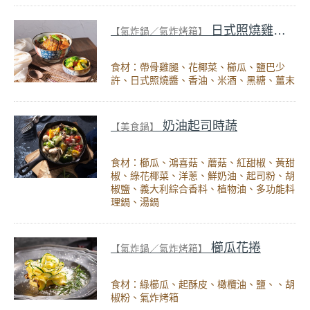
日式照燒雞腿飯+時蔬
【氣炸鍋／氣炸烤箱】
食材：帶骨雞腿、花椰菜、櫛瓜、鹽巴少
許、日式照燒醬、香油、米酒、黑糖、薑末
奶油起司時蔬
【美食鍋】
食材：櫛瓜、鴻喜菇、蘑菇、紅甜椒、黃甜
椒、綠花椰菜、洋蔥、鮮奶油、起司粉、胡
椒鹽、義大利綜合香料、植物油、多功能料
理鍋、湯鍋
櫛瓜花捲
【氣炸鍋／氣炸烤箱】
食材：綠櫛瓜、起酥皮、橄欖油、鹽、、胡
椒粉、氣炸烤箱