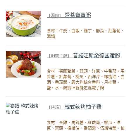
營養寶寶粥
【湯鍋】
食材：牛奶、白飯、雞丁、櫛瓜、紅蘿蔔、
湯鍋
普羅旺斯燉德國豬腳
【IH電子鍋】
食材：德國豬腳、蒜頭、洋蔥、牛番茄、馬
鈴薯、紅蘿蔔、櫛瓜、西洋芹、橄欖油、白
酒、番茄醬、義大利綜合香料、月桂葉、
鹽、水、鍋寶IH智能定溫電子鍋
韓式辣烤柚子雞
【烤箱】
食材：全雞、馬鈴薯、紅蘿蔔、櫛瓜、洋
蔥、蒜頭、橄欖油、番茄醬、伍斯特醬、柚