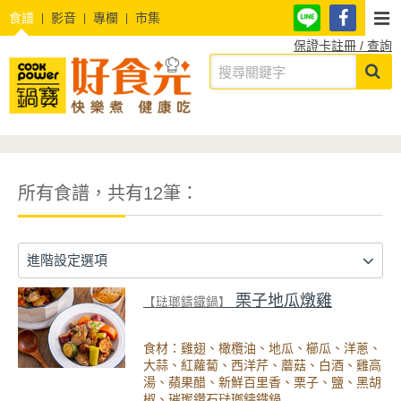
食譜
影音
專欄
市集
保證卡註冊 / 查詢
所有食譜，共有12筆：
進階設定選項
栗子地瓜燉雞
【琺瑯鑄鐵鍋】
食材：雞翅、橄欖油、地瓜、櫛瓜、洋蔥、
大蒜、紅蘿蔔、西洋芹、蘑菇、白酒、雞高
湯、蘋果醋、新鮮百里香、栗子、鹽、黑胡
椒、璀璨鑽石琺瑯鑄鐵鍋