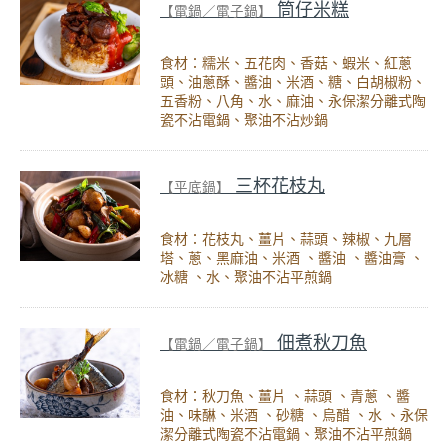
筒仔米糕
【電鍋／電子鍋】
食材：糯米、五花肉、香菇、蝦米、紅蔥
頭、油蔥酥、醬油、米酒、糖、白胡椒粉、
五香粉、八角、水、麻油、永保潔分離式陶
瓷不沾電鍋、聚油不沾炒鍋
三杯花枝丸
【平底鍋】
食材：花枝丸、薑片、蒜頭、辣椒、九層
塔、蔥、黑麻油、米酒 、醬油 、醬油膏 、
冰糖 、水、聚油不沾平煎鍋
佃煮秋刀魚
【電鍋／電子鍋】
食材：秋刀魚、薑片 、蒜頭 、青蔥 、醬
油、味醂、米酒 、砂糖 、烏醋 、水 、永保
潔分離式陶瓷不沾電鍋、聚油不沾平煎鍋