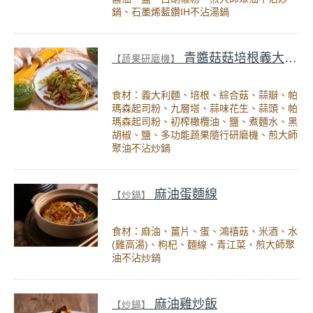
鍋、石墨烯藍鑽IH不沾湯鍋
青醬菇菇培根義大利麵
【蔬果研磨機】
食材：義大利麵、培根、綜合菇、蒜瓣、帕
瑪森起司粉、九層塔、蒜味花生、蒜頭、帕
瑪森起司粉、初榨橄欖油、鹽、煮麵水、黑
胡椒、鹽、多功能蔬果隨行研磨機、煎大師
聚油不沾炒鍋
麻油蛋麵線
【炒鍋】
食材：麻油、薑片、蛋、鴻禧菇、米酒、水
(雞高湯)、枸杞、麵線、青江菜、煎大師聚
油不沾炒鍋
麻油雞炒飯
【炒鍋】