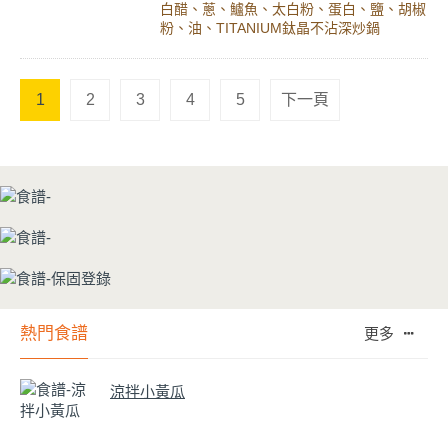
白醋、蔥、鱸魚、太白粉、蛋白、鹽、胡椒
粉、油、TITANIUM鈦晶不沾深炒鍋
1
2
3
4
5
下一頁
熱門食譜
更多
涼拌小黃瓜