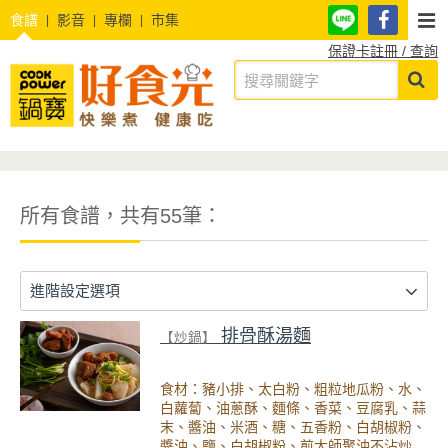
食譜
影音
專欄
市集
保證卡註冊 / 查詢
所有食譜，共有55筆：
進階設定選項
排骨酥湯麵
【炒鍋】
食材：豬小排、太白粉、粗粒地瓜粉、水、
白蘿蔔、油蔥酥、麵條、香菜、豆腐乳、蒜
末、醬油、米酒、糖、五香粉、白胡椒粉、
醬油、鹽、白胡椒粉、煎大師聚油不沾炒