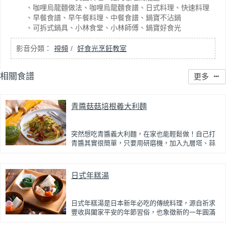
咖哩烏龍麵做法
咖哩烏龍麵食譜
日式料理
快速料理
早餐食譜
早午餐料理
中餐食譜
鍋寶不沾鍋
可拆式鍋具
小林食堂
小林師傅
鍋寶好食光
視頻
好食光烹飪教室
相關食譜
更多
青醬菇菇培根義大利麵
突然想吃青醬義大利麵，在家也能輕鬆做！自己打
青醬其實很簡單，只要用研磨機，加入九層塔、蒜
味花生、蒜頭與橄欖油等食材就能完成青醬，天然
無添加、健康又安心。
日式年糕湯
青醬的清新香氣與培根的鹹香完美結合，再搭配鮮
甜多汁的綜合菇類，層次滿滿、口感超豐富。Q彈的
義大利麵吸附醬汁，喜歡濃郁風味的話可以多一點
帕瑪森起司更加分。義大利麵作法簡單快速，營養
日式年糕湯是日本新年必吃的傳統料理，源自祈求
均衡，是大人小孩都愛的西式料理，忙碌日常中也
豐收與闔家平安的年節習俗，也象徵新的一年圓滿
能快速上桌。
順遂。