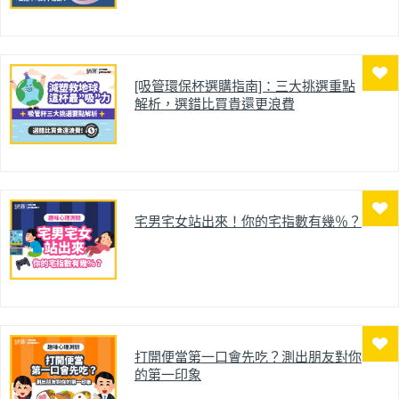
[吸管環保杯選購指南]：三大挑選重點
解析，選錯比買貴還更浪費
宅男宅女站出來！你的宅指數有幾％？
打開便當第一口會先吃？測出朋友對你
的第一印象