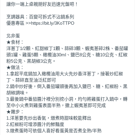
讓你一端上桌親朋好友迅速光盤吧！
烹調器具：百變可拆式不沾鍋系列
優惠專區 >>https://bit.ly/3KoTTPO
北非蛋
★食材：
洋蔥丁1/2顆、紅甜椒丁1顆、蒜碎3顆、蝦夷蔥碎2株、番茄罐
頭1罐、雞蛋5顆、橄欖油30ml、鹽巴8公克、糖10公克、紅椒
粉5公克、黑胡椒3公克。
★做法：
1.拿起平底鍋加入橄欖油用大火先炒香洋蔥丁，接著炒紅椒
丁、蒜碎直至油泛紅即可
2.鍋中炒好後，倒入番茄罐頭後再加入鹽巴、糖、紅椒粉、黑
胡椒調味。
3.最後鍋中番茄醬汁裡分別挖小洞，均勻將雞蛋打入鍋中，轉
至中小火煮到雞蛋表面半熟，撒上蝦夷蔥即可完成
★撇步：
1.洋蔥要先炒出香氣，燉煮時甜味較能釋出
2.紅椒粉可增添醬汁的鮮豔度
3.燉煮蛋時可依個人喜好看蛋黃是否煮全熟/半熟