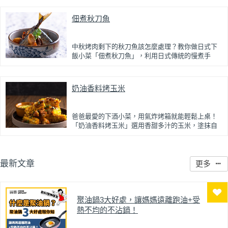
以昆布熬煮的清甜高湯為基底，搭配煎至微酥Q彈的
佃煮秋刀魚
年糕，吸飽湯汁後格外迷人。雞腿肉的鮮香、香菇
的甘甜、蔬菜的清爽層層堆疊，湯頭清澈卻滋味十
足。做法不複雜，在家就能輕鬆完成，是過年想來
點清爽不油膩、又充滿儀式感的暖心選擇。
中秋烤肉剩下的秋刀魚該怎麼處理？教你做日式下
飯小菜「佃煮秋刀魚」，利用日式傳統的慢煮手
法，讓魚肉在醬油、味醂、米酒與烏醋的香氣中慢
慢入味，魚肉細緻綿密、軟嫩入味，鹹甜帶點微酸
的滋味非常下飯。放涼後冷藏一晚，味道更濃厚美
奶油香料烤玉米
味。
食材準備和做法都很簡單，秋刀魚煎香後，再與調
味料一起放入電鍋燜煮後就完成，魚骨已煮到軟
爸爸最愛的下酒小菜，用氣炸烤箱就能輕鬆上桌！
爛，吃的時候也不用擔心刮嘴，無論當便當菜還是
「奶油香料烤玉米」選用香甜多汁的玉米，塗抹自
下酒菜都很適合。
製的蒜香紅椒奶油，再送進氣炸烤箱烘烤，讓每一
粒玉米都裹上濃郁奶油香和微微辣感，一口咬下香
濃多汁，配酒一起吃真的停不下來！
最新文章
更多
出爐後撒上起司粉與巴西里提味，鹹香中帶點奶油
味，搭配啤酒或氣泡飲都超過癮！簡單、快速、創
新的下酒菜「奶油香料烤玉米」，如果喜歡異國料
理的爸爸一定會愛~
聚油鍋3大好處，讓媽媽遠離跑油+受
熱不均的不沾鍋！