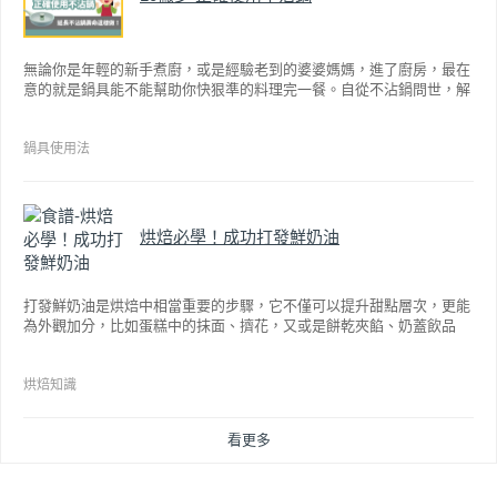
無論你是年輕的新手煮廚，或是經驗老到的婆婆媽媽，進了廚房，最在
意的就是鍋具能不能幫助你快狠準的料理完一餐。自從不沾鍋問世，解
決了雞蛋、魚肉等沾鍋的問題後，就深受普羅大眾的喜愛，而鍋寶為了
讓大家食得安心放心，更將不沾鍋具送交SGS檢驗，獲得國家認證。也
因此金鑽不沾系列的鍋具，更年年穩居銷售排行榜的前幾名。然而如何
鍋具使用法
用得正確、用得久，本文歸納出10點小撇步，立馬告訴您！
烘焙必學！成功打發鮮奶油
打發鮮奶油是烘焙中相當重要的步驟，它不僅可以提升甜點層次，更能
為外觀加分，比如蛋糕中的抹面、擠花，又或是餅乾夾餡、奶蓋飲品
等，而不同的打發程度有不同口感，以下就來介紹如何成功打發鮮奶
油。
烘焙知識
看更多