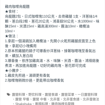
雞肉咖哩烏龍麵
★食材：
烏龍麵2包、日式咖哩塊110公克、去骨雞腿 1支、洋蔥絲1/4
顆、蔥白段2根、蔥花20公克、鴻喜菇50公克、水1000ml、味
醂15ml、米酒15ml、雞高湯300ml、醬油10ml、橄欖油
10ml。
★做法：
1.拿起一個湯鍋加入橄欖油，先開小火乾煎雞腿皮面至上色
後，拿起切小塊備用
2.原本煎雞腿的鍋子可爆香炒洋蔥絲，接著咖哩塊至香氣出
來，續加入蔥白段
3.爆香後，依序加雞高湯、水、味醂、米酒、醬油、鴻禧菇後
煮滾，再加進烏龍麵、切好的雞肉塊、蔥花即可完成
★小撇步：
1.雞皮先煎過，湯頭更有香氣
2.咖哩塊稍微炒過，更能帶出咖哩香氣
露營料理
野炊料理
露營食譜
露營菜單
一日露營料理
露營 早餐
露營 中餐
北非蛋
北非蛋食譜
北非蛋做法
Shakshuka
異國料理
雞肉咖哩烏龍麵