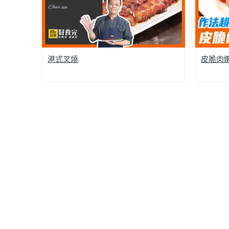
港式叉燒
皮脆肉