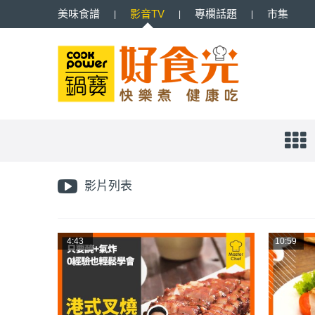
美味
食譜
影音
TV
專欄
話題
市集
影片列表
4:43
10:59