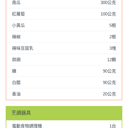
南瓜
300公克
紅蘿蔔
100公克
小黃瓜
5根
辣椒
2根
辣味豆腐乳
3塊
蒜頭
12顆
糖
90公克
白醋
90公克
香油
20公克
烹調器具
電動食物調理機
1台