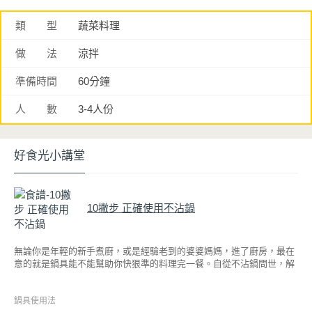
類 型
蔬菜料理
做 法
涼拌
準備時間
60分鐘
人 數
3-4人份
好食光小講堂
10撇步 正確使用不沾鍋
無論你是年輕的新手煮廚，或是經驗老到的婆婆媽媽，進了廚房，最在
意的就是鍋具能不能幫助你快狠準的料理完一餐。自從不沾鍋問世，解
決了雞蛋、魚肉等沾鍋的問題後，就深受普羅大眾的喜愛，而鍋寶為了
讓大家食得安心放心，更將不沾鍋具送交SGS檢驗，獲得國家認證。也
因此金鑽不沾系列的鍋具，更年年穩居銷售排行榜的前幾名。然而如何
鍋具使用法