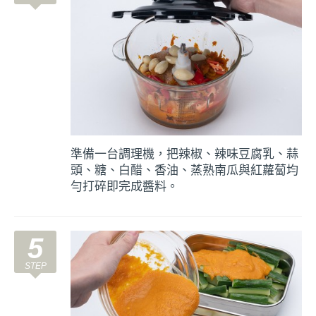
準備一台調理機，把辣椒、辣味豆腐乳、蒜
頭、糖、白醋、香油、蒸熟南瓜與紅蘿蔔均
勻打碎即完成醬料。
5