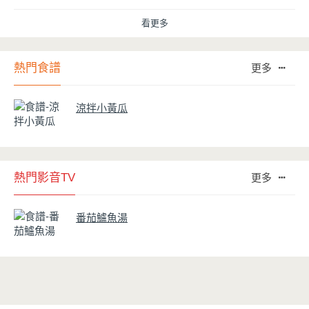
用得正確、用得久，本文歸納出10點小撇步，立馬告訴您！
看更多
熱門食譜
更多
涼拌小黃瓜
熱門影音TV
更多
番茄鱸魚湯