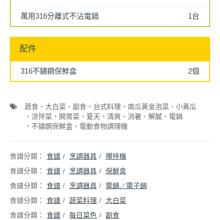
萬用316分離式不沾電鍋
1台
配件
316不鏽鋼保鮮盒
2個
蔬食
大白菜
副食
台式料理
南瓜黃金泡菜
小黃瓜
涼拌菜
開胃菜
夏天
清爽
消暑
解膩
電鍋
不鏽鋼保鮮盒
電動食物調理機
食譜
烹調器具
攪拌機
食譜
烹調器具
保鮮盒
食譜
烹調器具
電鍋／電子鍋
食譜
蔬菜料理
大白菜
食譜
每日菜色
副食