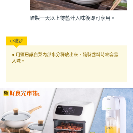
醃製一天以上待醬汁入味後即可享用。
● 用鹽巴讓白菜內部水分釋放出來，醃製醬料時較容易
入味。