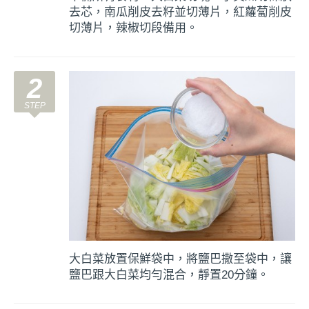
去芯，南瓜削皮去籽並切薄片，紅蘿蔔削皮
切薄片，辣椒切段備用。
2
大白菜放置保鮮袋中，將鹽巴撒至袋中，讓
鹽巴跟大白菜均勻混合，靜置20分鐘。