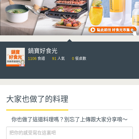
鍋寶好食光
1106
食譜
91
人氣
0
餐桌數
大家也做了的料理
你也做了這道料理嗎？別忘了上傳跟大家分享唷～