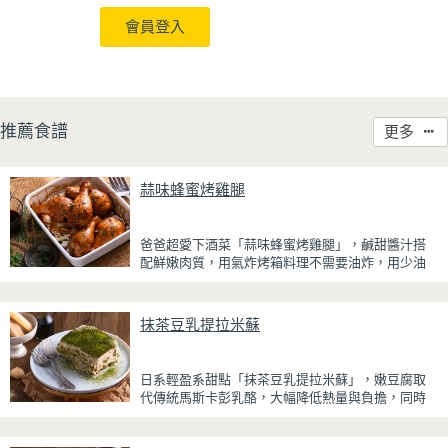
會員登入
推薦食譜
更多
蒜味蜂蜜烤雞腿
爸爸超愛下酒菜「蒜味蜂蜜烤雞腿」，鹹甜醬汁搭
配鮮嫩肉質，用氣炸烤箱料理不需要油炸，用少油
方式就能享受酥香美味，健康無負擔！
雞腿先以醬油、蜂蜜、蒜泥與香料醃製入味，再放
抹茶豆乳提拉米蘇
入氣炸烤箱烘烤，免油炸也能烤出外皮金黃微酥、
肉質多汁的完美口感。最後刷上一層蜂蜜蒜香醬，
讓雞皮散發迷人的焦糖光澤與蜂蜜的自然香甜，搭
日系輕盈系甜點「抹茶豆乳提拉米蘇」，嫩豆腐取
配冰涼啤酒更是絕配！無論是父親節、聚會或宵夜
代傳統馬斯卡彭乳酪，大幅降低熱量與負擔，同時
時光，在家就能輕鬆端出美味下酒菜。
保有綿密滑順的口感。豆腐與鮮奶油完美融合，想
更低熱量可以用希臘優格取代鮮奶油，入口輕盈不