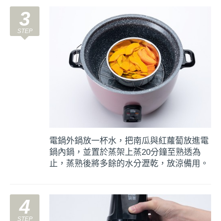
3
電鍋外鍋放一杯水，把南瓜與紅蘿蔔放進電
鍋內鍋，並置於蒸架上蒸20分鐘至熟透為
止，蒸熟後將多餘的水分瀝乾，放涼備用。
4