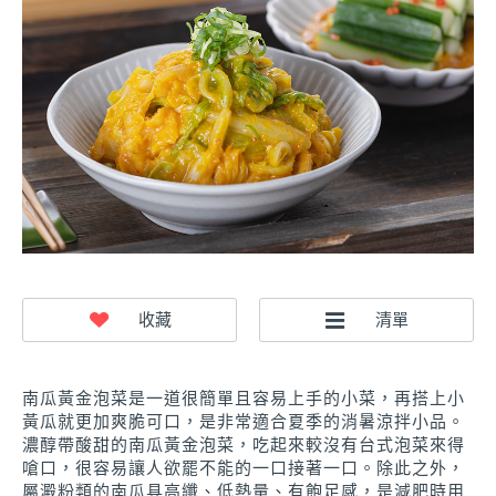
南瓜黃金泡菜是一道很簡單且容易上手的小菜，再搭上小
黃瓜就更加爽脆可口，是非常適合夏季的消暑涼拌小品。
濃醇帶酸甜的南瓜黃金泡菜，吃起來較沒有台式泡菜來得
嗆口，很容易讓人欲罷不能的一口接著一口。除此之外，
屬澱粉類的南瓜具高纖、低熱量、有飽足感，是減肥時用