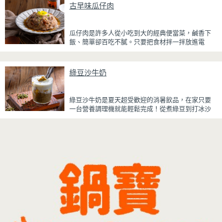
厚重，搭配帶微苦茶香的抹茶與香氣濃郁的黃豆
古早味瓜仔肉
粉，甜而不膩，層次更加豐富。
浸泡抹茶液的手指餅乾增加濕潤口感，每一口都能
瓜仔肉是許多人從小吃到大的經典便當菜，鹹香下
吃到淡淡的茶香。相較於傳統提拉米蘇，這款更清
飯、簡單卻百吃不膩。只要把食材拌一拌放進電
爽、更低負擔，無論是下午茶、飯後甜點，或是正
鍋，就能一鍋到底輕鬆完成，不用顧火和翻炒，很
在控制飲食卻想滿足甜點胃的你，都能大口享受這
適合夏天在家做來吃，省時又不用流汗。
份療癒又健康的日系點心。
綠豆沙牛奶
蒸好的瓜仔肉鮮嫩多汁，絞肉吸飽脆瓜醬汁的甘甜
鹹香，入口柔軟細緻，還能吃到脆瓜爽脆的口感。
蒜香醬汁與脆瓜獨特的甘甜完美融合，每一口都充
綠豆沙牛奶是夏天超受歡迎的消暑飲品，在家只要
滿濃濃古早味，帶便當、配稀飯、配白飯都好吃，
一台營養調理機就能輕鬆完成！從煮綠豆到打冰沙
讓人忍不住多扒好幾口飯，是一道簡單又美味的經
一機搞定，不用另外準備鍋子或果汁機，省時又方
典家常菜。
便~
先把綠豆煮到綿密鬆軟，再攪打成綠豆沙，最後跟
牛奶混合均勻就完成~口感細緻滑順，入口帶有綠豆
天然清香，搭配濃郁奶香，冰冰喝清涼又消暑，炎
炎夏日一定要喝一杯！