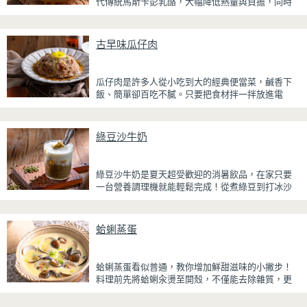
代傳統馬斯卡彭乳酪，大幅降低熱量與負擔，同時
保有綿密滑順的口感。豆腐與鮮奶油完美融合，想
更低熱量可以用希臘優格取代鮮奶油，入口輕盈不
厚重，搭配帶微苦茶香的抹茶與香氣濃郁的黃豆
古早味瓜仔肉
粉，甜而不膩，層次更加豐富。
浸泡抹茶液的手指餅乾增加濕潤口感，每一口都能
瓜仔肉是許多人從小吃到大的經典便當菜，鹹香下
吃到淡淡的茶香。相較於傳統提拉米蘇，這款更清
飯、簡單卻百吃不膩。只要把食材拌一拌放進電
爽、更低負擔，無論是下午茶、飯後甜點，或是正
鍋，就能一鍋到底輕鬆完成，不用顧火和翻炒，很
在控制飲食卻想滿足甜點胃的你，都能大口享受這
適合夏天在家做來吃，省時又不用流汗。
份療癒又健康的日系點心。
綠豆沙牛奶
蒸好的瓜仔肉鮮嫩多汁，絞肉吸飽脆瓜醬汁的甘甜
鹹香，入口柔軟細緻，還能吃到脆瓜爽脆的口感。
蒜香醬汁與脆瓜獨特的甘甜完美融合，每一口都充
綠豆沙牛奶是夏天超受歡迎的消暑飲品，在家只要
滿濃濃古早味，帶便當、配稀飯、配白飯都好吃，
一台營養調理機就能輕鬆完成！從煮綠豆到打冰沙
讓人忍不住多扒好幾口飯，是一道簡單又美味的經
一機搞定，不用另外準備鍋子或果汁機，省時又方
典家常菜。
便~
蛤蜊蒸蛋
先把綠豆煮到綿密鬆軟，再攪打成綠豆沙，最後跟
牛奶混合均勻就完成~口感細緻滑順，入口帶有綠豆
天然清香，搭配濃郁奶香，冰冰喝清涼又消暑，炎
蛤蜊蒸蛋看似普通，教你增加鮮甜滋味的小撇步！
炎夏日一定要喝一杯！
料理前先將蛤蜊汆燙至開殼，不僅能去除雜質，更
能保留鮮甜的蛤蜊高湯。將高湯過濾後加入蛋液一
起蒸煮，每一口蒸蛋都吸附了滿滿海鮮精華，讓原