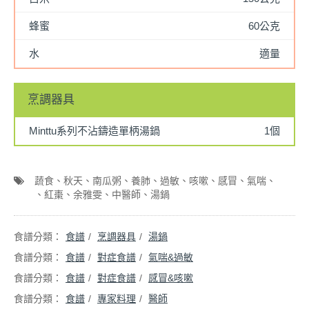
蜂蜜
60公克
水
適量
烹調器具
Minttu系列不沾鑄造單柄湯鍋
1個
蔬食
秋天
南瓜粥
養肺
過敏
咳嗽
感冒
氣喘
紅棗
余雅雯
中醫師
湯鍋
食譜
烹調器具
湯鍋
食譜
對症食譜
氣喘&過敏
食譜
對症食譜
感冒&咳嗽
食譜
專家料理
醫師