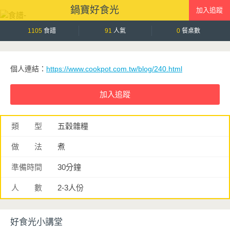
本普通的蒸蛋更加濃郁鮮甜。
鍋寶好食光
蒸蛋口感柔嫩細緻、入口即化，搭配飽滿彈牙的蛤
蜊，鮮、甜、嫩三種口感一次滿足。最後撒上蔥花
1105
食譜
91
人氣
0
餐桌數
提香，簡單調味就能襯托食材原味，是一道全家人
都會愛的家常料理。
個人連結：
https://www.cookpot.com.tw/blog/240.html
類 型
五穀雜糧
做 法
煮
準備時間
30分鐘
人 數
2-3人份
好食光小講堂