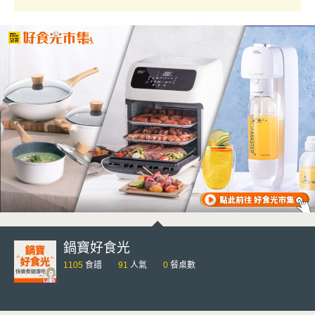
鍋寶好食光
1105
食譜
91
人氣
0
餐桌數