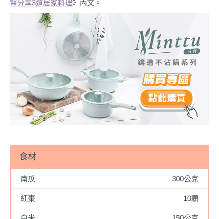
醫分享3道居家料理
》內文。
食材
南瓜
300公克
紅棗
10顆
白米
150公克