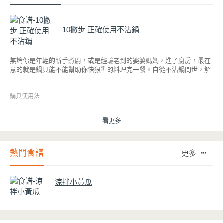
10撇步 正確使用不沾鍋
無論你是年輕的新手煮廚，或是經驗老到的婆婆媽媽，進了廚房，最在
意的就是鍋具能不能幫助你快狠準的料理完一餐。自從不沾鍋問世，解
決了雞蛋、魚肉等沾鍋的問題後，就深受普羅大眾的喜愛，而鍋寶為了
讓大家食得安心放心，更將不沾鍋具送交SGS檢驗，獲得國家認證。也
因此金鑽不沾系列的鍋具，更年年穩居銷售排行榜的前幾名。然而如何
鍋具使用法
用得正確、用得久，本文歸納出10點小撇步，立馬告訴您！
看更多
熱門食譜
更多
涼拌小黃瓜