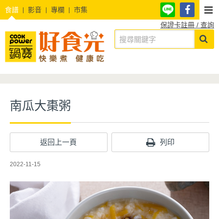
食譜
影音
專欄
市集
保證卡註冊 / 查詢
南瓜大棗粥
返回上一頁
列印
2022-11-15