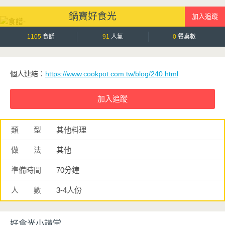
濃郁鮮甜。
鍋寶好食光
蒸蛋口感柔嫩細緻、入口即化，搭配飽滿彈牙的蛤蜊，鮮、甜、嫩三種口
感一次滿足。最後撒上蔥花提香，簡單調味就能襯托食材原味，是一道全
家人都會愛的家常料理。
1105
食譜
91
人氣
0
餐桌數
個人連結：
https://www.cookpot.com.tw/blog/240.html
類 型
其他料理
做 法
其他
準備時間
70分鐘
人 數
3-4人份
好食光小講堂