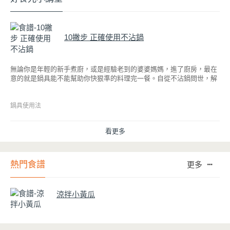
10撇步 正確使用不沾鍋
無論你是年輕的新手煮廚，或是經驗老到的婆婆媽媽，進了廚房，最在
意的就是鍋具能不能幫助你快狠準的料理完一餐。自從不沾鍋問世，解
決了雞蛋、魚肉等沾鍋的問題後，就深受普羅大眾的喜愛，而鍋寶為了
讓大家食得安心放心，更將不沾鍋具送交SGS檢驗，獲得國家認證。也
因此金鑽不沾系列的鍋具，更年年穩居銷售排行榜的前幾名。然而如何
鍋具使用法
用得正確、用得久，本文歸納出10點小撇步，立馬告訴您！
看更多
熱門食譜
更多
涼拌小黃瓜