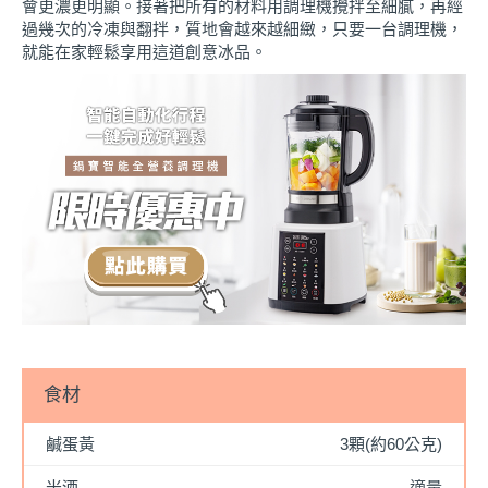
會更濃更明顯。接著把所有的材料用調理機攪拌至細膩，再經
過幾次的冷凍與翻拌，質地會越來越細緻，只要一台調理機，
就能在家輕鬆享用這道創意冰品。
食材
鹹蛋黃
3顆(約60公克)
米酒
適量