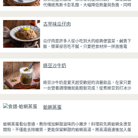
代傳統馬斯卡彭乳酪，大幅降低熱量與負擔，同時
保有綿密滑順的口感。豆腐與鮮奶油完美融合，想
更低熱量可以用希臘優格取代鮮奶油，入口輕盈不
厚重，搭配帶微苦茶香的抹茶與香氣濃郁的黃豆
古早味瓜仔肉
粉，甜而不膩，層次更加豐富。
浸泡抹茶液的手指餅乾增加濕潤口感，每一口都能
瓜仔肉是許多人從小吃到大的經典便當菜，鹹香下
吃到淡淡的茶香。相較於傳統提拉米蘇，這款更清
飯、簡單卻百吃不膩。只要把食材拌一拌放進電
爽、更低負擔，無論是下午茶、飯後甜點，或是正
鍋，就能一鍋到底輕鬆完成，不用顧火和翻炒，很
在控制飲食卻想滿足甜點胃的你，都能大口享受這
適合夏天在家做來吃，省時又不用流汗。
份療癒又健康的日系點心。
綠豆沙牛奶
蒸好的瓜仔肉鮮嫩多汁，絞肉吸飽脆瓜醬汁的甘甜
鹹香，入口柔軟細緻，還能吃到脆瓜爽脆的口感。
蒜香醬汁與脆瓜獨特的甘甜完美融合，每一口都充
綠豆沙牛奶是夏天超受歡迎的消暑飲品，在家只要
滿濃濃古早味，帶便當、配稀飯、配白飯都好吃，
一台營養調理機就能輕鬆完成！從煮綠豆到打冰沙
讓人忍不住多扒好幾口飯，是一道簡單又美味的經
一機搞定，不用另外準備鍋子或果汁機，省時又方
典家常菜。
便~
蛤蜊蒸蛋
先把綠豆煮到綿密鬆軟，再攪打成綠豆沙，最後跟
牛奶混合均勻就完成~口感細緻滑順，入口帶有綠豆
天然清香，搭配濃郁奶香，冰冰喝清涼又消暑，炎
蛤蜊蒸蛋看似普通，教你增加鮮甜滋味的小撇步！料理前先將蛤蜊汆燙至
炎夏日一定要喝一杯！
開殼，不僅能去除雜質，更能保留鮮甜的蛤蜊高湯。將高湯過濾後加入蛋
液一起蒸煮，每一口蒸蛋都吸附了滿滿海鮮精華，讓原本普通的蒸蛋更加