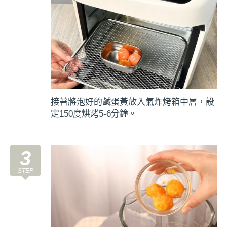
接著將泡好的鹹蛋黃放入氣炸烤箱中層，設
定150度烘烤5-6分鐘。
3