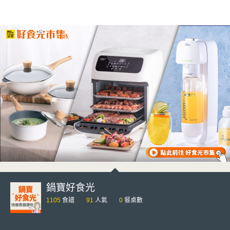
鍋寶好食光
1105
食譜
91
人氣
0
餐桌數