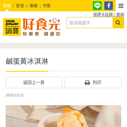
食譜
影音
專欄
市集
保證卡註冊 / 查詢
鹹蛋黃冰淇淋
返回上一頁
列印
2023-12-21