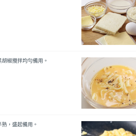
黑胡椒攪拌均勻備用。
半熟，盛起備用。