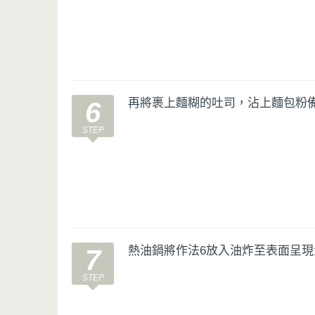
再將裹上麵糊的吐司，沾上麵包粉
6
熱油鍋將作法6放入油炸至表面呈
7