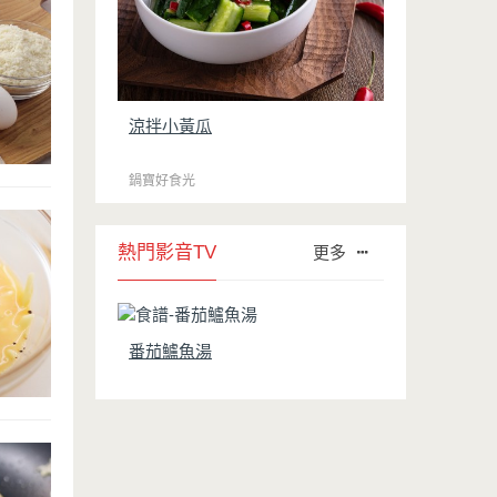
涼拌小黃瓜
鍋寶好食光
熱門影音TV
更多
番茄鱸魚湯