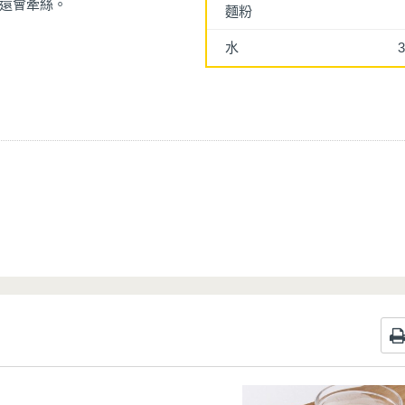
還會牽絲。
麵粉
水
3