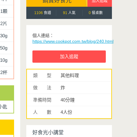
鍋寶好食光
1顆
1106
食譜
91
人氣
0
餐桌數
2片
30g
個人連結：
https://www.cookpot.com.tw/blog/240.html
50g
10g
2杯
類 型
其他料理
做 法
炸
準備時間
40分鐘
4小匙
人 數
4人份
好食光小講堂