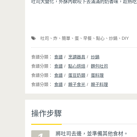
吐司大變化，外酥內軟咬下去滿滿的奶香味，趁熱吃
吐司
炸
簡單
蛋
早餐
點心
炒鍋
DIY
食譜
烹調器具
炒鍋
食譜
點心烘焙
麵包吐司
食譜
蛋豆奶類
蛋料理
食譜
親子食光
親子料理
操作步驟
將吐司去邊，並準備其他食材。