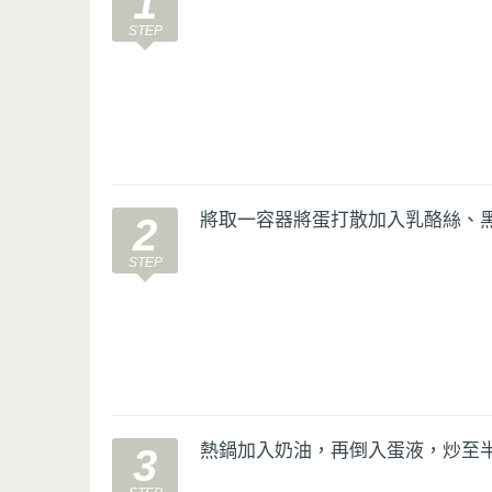
1
將取一容器將蛋打散加入乳酪絲、
2
熱鍋加入奶油，再倒入蛋液，炒至
3