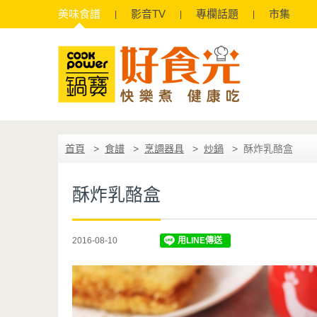
美味
食譜
影音
TV
專欄
話題
市集
首頁
食譜
烹調器具
炒鍋
酥炸乳酪盒
酥炸乳酪盒
2016-08-10