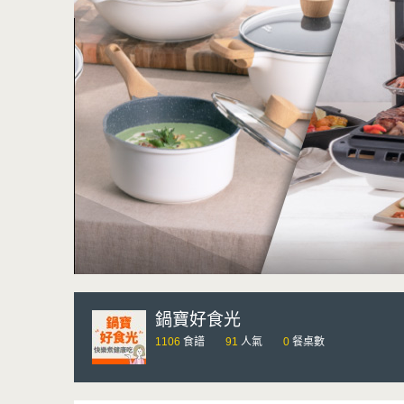
鍋寶好食光
1106
食譜
91
人氣
0
餐桌數