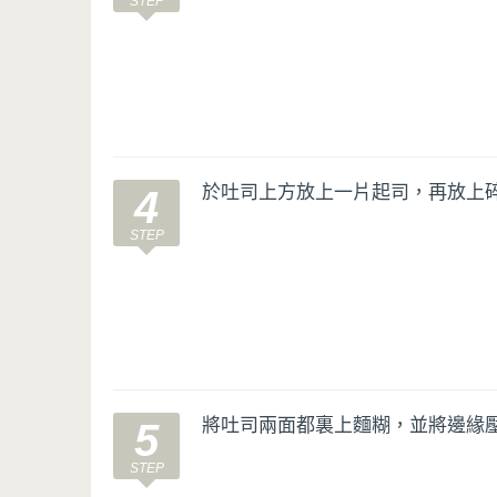
於吐司上方放上一片起司，再放上
4
將吐司兩面都裏上麵糊，並將邊緣
5