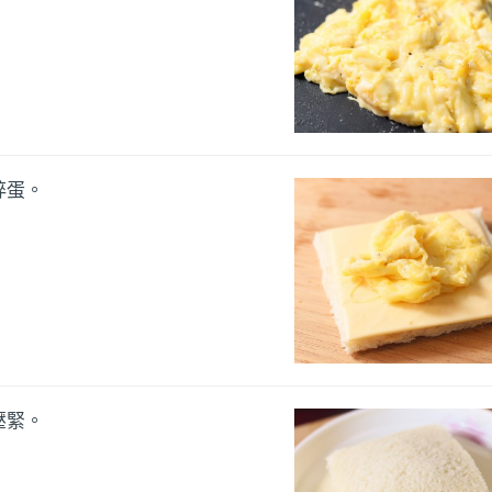
碎蛋。
壓緊。