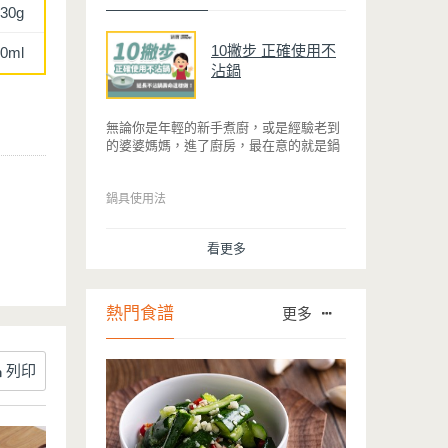
30g
10撇步 正確使用不
0ml
沾鍋
無論你是年輕的新手煮廚，或是經驗老到
的婆婆媽媽，進了廚房，最在意的就是鍋
具能不能幫助你快狠準的料理完一餐。自
從不沾鍋問世，解決了雞蛋、魚肉等沾鍋
的問題後，就深受普羅大眾的喜愛，而鍋
鍋具使用法
寶為了讓大家食得安心放心，更將不沾鍋
具送交SGS檢驗，獲得國家認證。也因此
看更多
金鑽不沾系列的鍋具，更年年穩居銷售排
行榜的前幾名。然而如何用得正確、用得
久，本文歸納出10點小撇步，立馬告訴
您！
熱門食譜
更多
列印