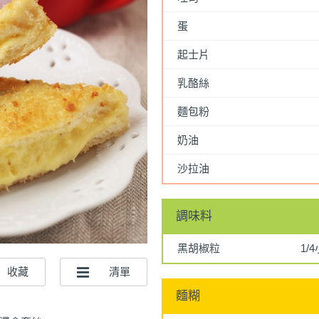
蛋
起士片
乳酪絲
麵包粉
奶油
沙拉油
調味料
黑胡椒粒
1/
麵糊