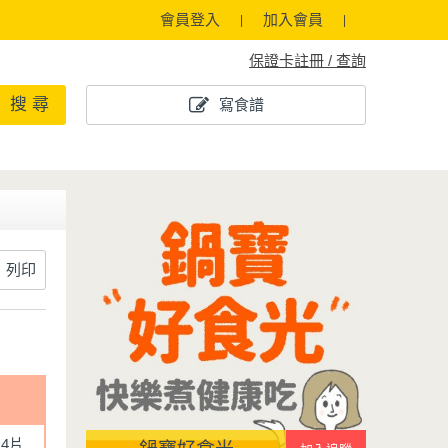
會員登入
加入會員
保證卡註冊 / 查詢
搜 尋
寫食譜
列印
4片