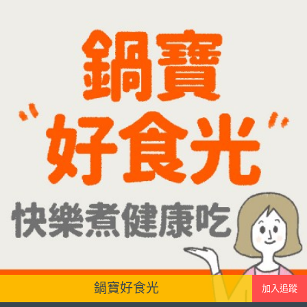
牛奶混合均勻就完成~口感細緻滑順，入口帶有綠豆
天然清香，搭配濃郁奶香，冰冰喝清涼又消暑，炎
炎夏日一定要喝一杯！
鍋寶好食光