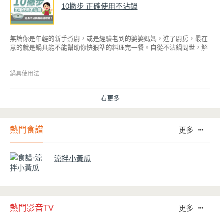
10撇步 正確使用不沾鍋
無論你是年輕的新手煮廚，或是經驗老到的婆婆媽媽，進了廚房，最在
意的就是鍋具能不能幫助你快狠準的料理完一餐。自從不沾鍋問世，解
決了雞蛋、魚肉等沾鍋的問題後，就深受普羅大眾的喜愛，而鍋寶為了
讓大家食得安心放心，更將不沾鍋具送交SGS檢驗，獲得國家認證。也
因此金鑽不沾系列的鍋具，更年年穩居銷售排行榜的前幾名。然而如何
鍋具使用法
用得正確、用得久，本文歸納出10點小撇步，立馬告訴您！
看更多
熱門食譜
更多
涼拌小黃瓜
熱門影音TV
更多