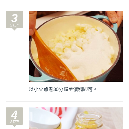
3
以小火熬煮30分鐘至濃稠即可。
4