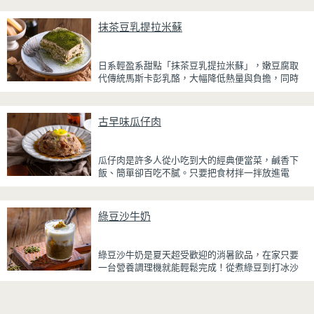
雞腿先以醬油、蜂蜜、蒜泥與香料醃製入味，再放
抹茶豆乳提拉米蘇
入氣炸烤箱烘烤，免油炸也能烤出外皮金黃微酥、
肉質多汁的完美口感。最後刷上一層蜂蜜蒜香醬，
讓雞皮散發迷人的焦糖光澤與蜂蜜的自然香甜，搭
日系輕盈系甜點「抹茶豆乳提拉米蘇」，嫩豆腐取
配冰涼啤酒更是絕配！無論是父親節、聚會或宵夜
代傳統馬斯卡彭乳酪，大幅降低熱量與負擔，同時
時光，在家就能輕鬆端出美味下酒菜。
保有綿密滑順的口感。豆腐與鮮奶油完美融合，想
更低熱量可以用希臘優格取代鮮奶油，入口輕盈不
厚重，搭配帶微苦茶香的抹茶與香氣濃郁的黃豆
古早味瓜仔肉
粉，甜而不膩，層次更加豐富。
浸泡抹茶液的手指餅乾增加濕潤口感，每一口都能
瓜仔肉是許多人從小吃到大的經典便當菜，鹹香下
吃到淡淡的茶香。相較於傳統提拉米蘇，這款更清
飯、簡單卻百吃不膩。只要把食材拌一拌放進電
爽、更低負擔，無論是下午茶、飯後甜點，或是正
鍋，就能一鍋到底輕鬆完成，不用顧火和翻炒，很
在控制飲食卻想滿足甜點胃的你，都能大口享受這
適合夏天在家做來吃，省時又不用流汗。
份療癒又健康的日系點心。
綠豆沙牛奶
蒸好的瓜仔肉鮮嫩多汁，絞肉吸飽脆瓜醬汁的甘甜
鹹香，入口柔軟細緻，還能吃到脆瓜爽脆的口感。
蒜香醬汁與脆瓜獨特的甘甜完美融合，每一口都充
綠豆沙牛奶是夏天超受歡迎的消暑飲品，在家只要
滿濃濃古早味，帶便當、配稀飯、配白飯都好吃，
一台營養調理機就能輕鬆完成！從煮綠豆到打冰沙
讓人忍不住多扒好幾口飯，是一道簡單又美味的經
一機搞定，不用另外準備鍋子或果汁機，省時又方
典家常菜。
便~
先把綠豆煮到綿密鬆軟，再攪打成綠豆沙，最後跟