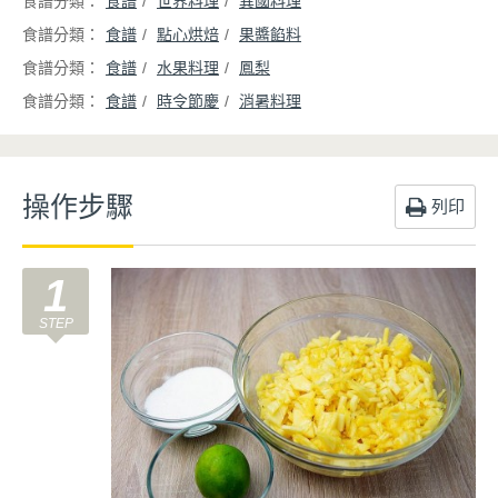
食譜
世界料理
異國料理
食譜
點心烘焙
果醬餡料
食譜
水果料理
鳳梨
食譜
時令節慶
消暑料理
操作步驟
列印
1