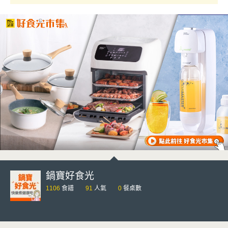
鍋寶好食光
1106
食譜
91
人氣
0
餐桌數