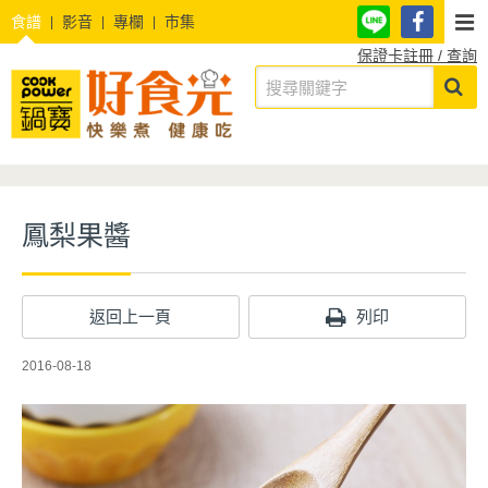
食譜
影音
專欄
市集
保證卡註冊 / 查詢
鳳梨果醬
返回上一頁
列印
2016-08-18