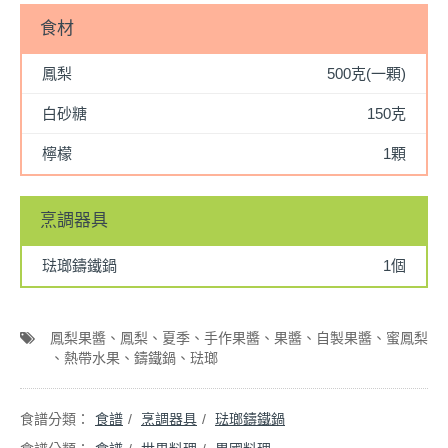
食材
鳳梨
500克(一顆)
白砂糖
150克
檸檬
1顆
烹調器具
琺瑯鑄鐵鍋
1個
鳳梨果醬
鳳梨
夏季
手作果醬
果醬
自製果醬
蜜鳳梨
熱帶水果
鑄鐵鍋
琺瑯
食譜
烹調器具
琺瑯鑄鐵鍋