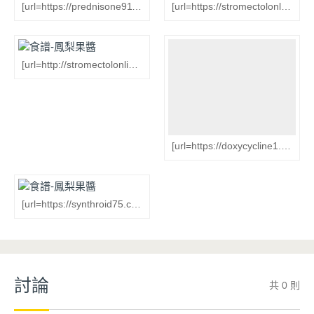
[url=https://prednisone911.com/]prednisone 20mg tablets[/url]
[url=https://stromectolonline.com/]stromectol[/url]
[url=http://stromectolonline.com/]stromectol[/url]
[url=https://doxycycline1.com/]200 mg doxycycline[/url] [url=https://sildenafil75.com/]sildenafil 100mg[/url] [url=https://amoxicillin5.com/]amoxicillin 500 mg for sale[/url] [url=https://lasix911.com/]buy lasix[/url] [url=https://tadalafil365.com/]tadalafil[/url]
[url=https://synthroid75.com/]synthroid without preion[/url]
討論
共 0 則