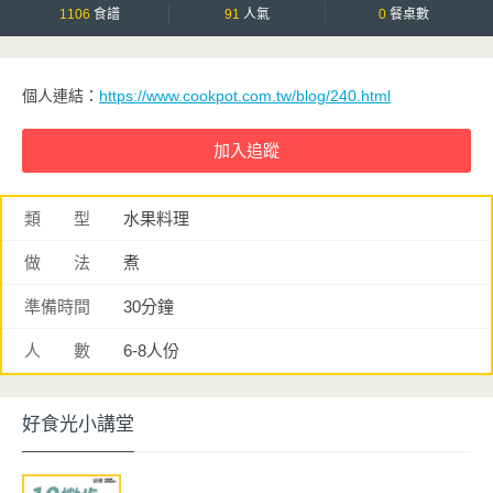
1106
食譜
91
人氣
0
餐桌數
個人連結：
https://www.cookpot.com.tw/blog/240.html
類 型
水果料理
做 法
煮
準備時間
30分鐘
人 數
6-8人份
好食光小講堂