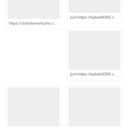
[url=https://tadalafil365.com/]tadalafil 5mg[/url] [url=https://doxycycline1.com/]doxycycline[/url] [url=https://motilium5.com/]motilium[/url] [url=https://propecia8.com/]drug finasteride[/url] [url=https://synthroid75.com/]synthroid[/url]
https://cbdoilamericano.com/# cbd oil stores near me [url=https://cbdoilamericano.com/#]buy cbd oil with thc[/url]
[url=https://tadalafil365.com/]best price generic tadalafil[/url] [url=https://amoxicillin5.com/]amoxicillin over the counter[/url] [url=https://doxycycline1.com/]doxycycline 100mg tablets no preion[/url] [url=https://propecia8.com/]propecia hair[/url] [url=https://sildenafil75.com/]buy sildenafil[/url]