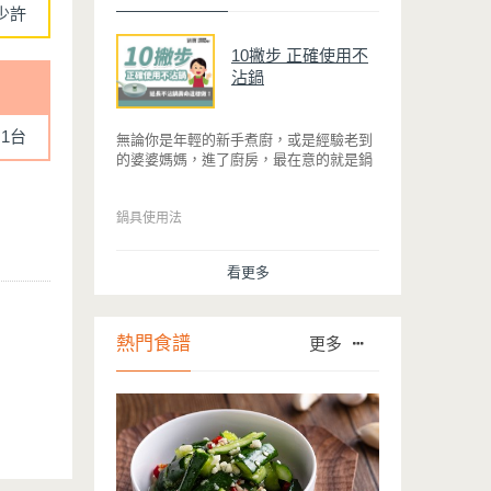
少許
10撇步 正確使用不
沾鍋
1台
無論你是年輕的新手煮廚，或是經驗老到
的婆婆媽媽，進了廚房，最在意的就是鍋
具能不能幫助你快狠準的料理完一餐。自
從不沾鍋問世，解決了雞蛋、魚肉等沾鍋
的問題後，就深受普羅大眾的喜愛，而鍋
鍋具使用法
寶為了讓大家食得安心放心，更將不沾鍋
具送交SGS檢驗，獲得國家認證。也因此
看更多
金鑽不沾系列的鍋具，更年年穩居銷售排
行榜的前幾名。然而如何用得正確、用得
久，本文歸納出10點小撇步，立馬告訴
您！
熱門食譜
更多