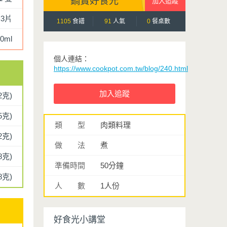
鍋寶好食光
3片
1105
食譜
91
人氣
0
餐桌數
0ml
個人連結：
https://www.cookpot.com.tw/blog/240.html
2克)
5克)
類 型
肉類料理
2克)
做 法
煮
8克)
準備時間
50分鐘
8克)
人 數
1人份
好食光小講堂