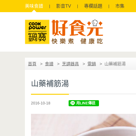
美味
食譜
影音
TV
專欄
話題
市集
首頁
食譜
烹調器具
電鍋
山藥補筋湯
山藥補筋湯
2016-10-18