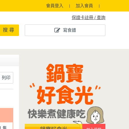
會員登入
加入會員
保證卡註冊 / 查詢
搜 尋
寫食譜
列印
1 隻