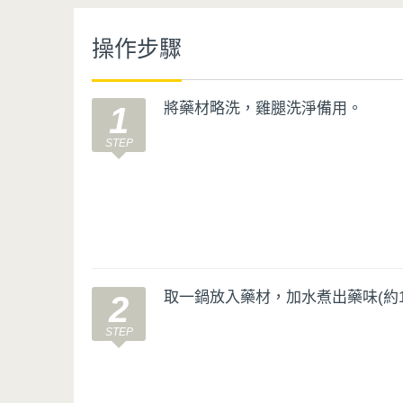
操作步驟
將藥材略洗，雞腿洗淨備用。
1
取一鍋放入藥材，加水煮出藥味(約10
2