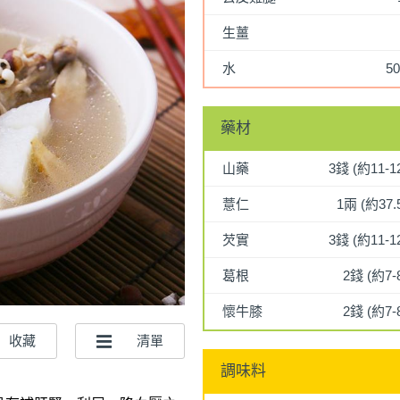
生薑
水
50
藥材
山藥
3錢 (約11-1
薏仁
1兩 (約37.
芡實
3錢 (約11-1
葛根
2錢 (約7-
懷牛膝
2錢 (約7-
調味料