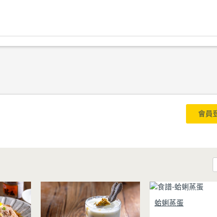
會員
蛤蜊蒸蛋看似普通，
蛤蜊蒸蛋
甜滋味的小撇步！料