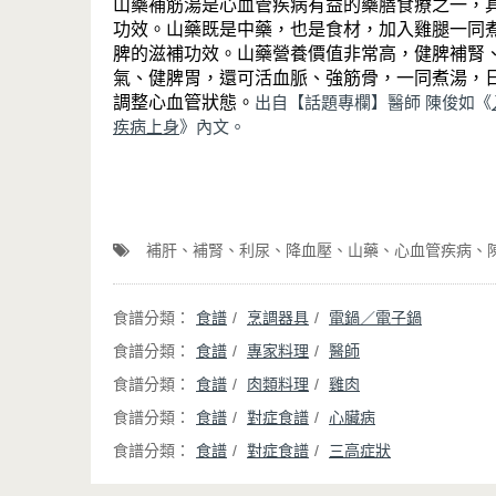
山藥補筋湯是心血管疾病有益的藥膳食療之一，
功效。山藥既是中藥，也是食材，加入雞腿一同
脾的滋補功效。山藥營養價值非常高，健脾補腎
氣、健脾胃，還可活血脈、強筋骨，一同煮湯，
調整心血管狀態。
出自【話題專欄】醫師 陳俊如《
疾病上身
》內文。
補肝
補腎
利尿
降血壓
山藥
心血管疾病
食譜
烹調器具
電鍋／電子鍋
食譜
專家料理
醫師
食譜
肉類料理
雞肉
食譜
對症食譜
心臟病
食譜
對症食譜
三高症狀