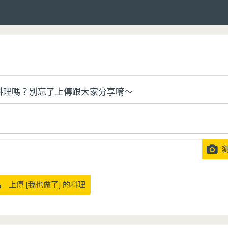
料理嗎？別忘了上傳跟大家分享唷～
瀏
上傳 [我也做了] 的料理