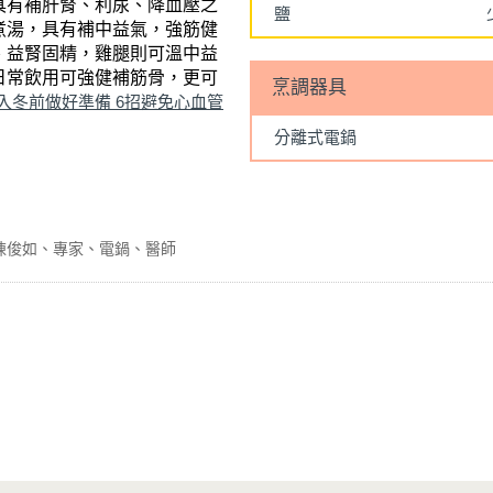
具有補肝腎、利尿、降血壓之
鹽
煮湯，具有補中益氣，強筋健
、益腎固精，雞腿則可溫中益
日常飲用可強健補筋骨，更可
烹調器具
入冬前做好準備 6招避免心血管
分離式電鍋
陳俊如
專家
電鍋
醫師