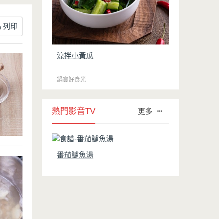
列印
涼拌小黃瓜
鍋寶好食光
熱門影音TV
更多
番茄鱸魚湯