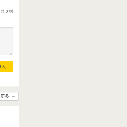
共 0 則
登入
更多
教你增加鮮
理前先將蛤