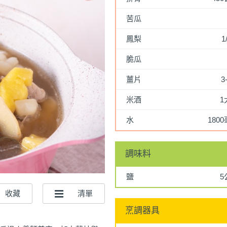
苦瓜
鳳梨
1
脆瓜
薑片
3
米酒
1
水
180
調味料
鹽
5
烹調器具