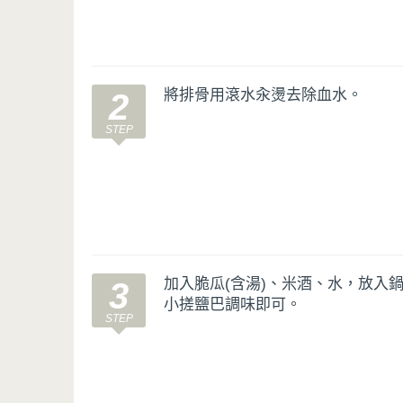
將排骨用滾水汆燙去除血水。
2
加入脆瓜(含湯)、米酒、水，放入
3
小搓鹽巴調味即可。