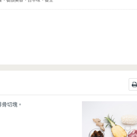
理
養顏美容
古早味
養生
排骨切塊。