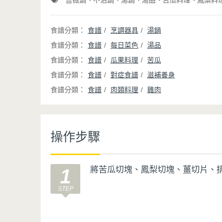
薔薇鍋
不沾鍋
湯鍋
湯品
苦瓜料理
鳳梨料
食譜
烹調器具
湯鍋
食譜
每日菜色
湯品
食譜
瓜果料理
苦瓜
食譜
對症食譜
滋補養身
食譜
肉類料理
雞肉
操作步驟
將苦瓜切塊、鳳梨切塊、薑切片、
1