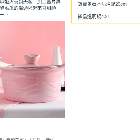
瓜退火養顏美容，加上薑片與
鍋寶薔薇不沾湯鍋20cm
醃脆瓜的湯頭喝起來甘甜順
一。
微晶透明鍋4.2L