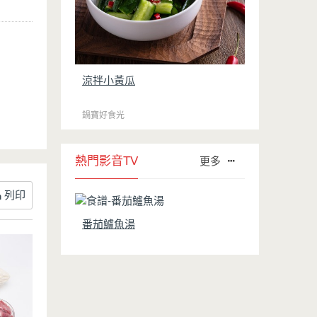
涼拌小黃瓜
鍋寶好食光
熱門影音TV
更多
列印
番茄鱸魚湯