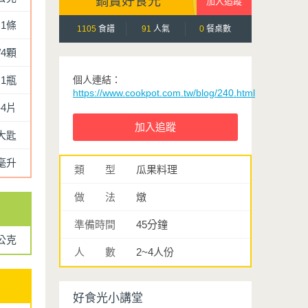
鍋寶好食光
1條
1105
食譜
91
人氣
0
餐桌數
/4顆
1瓶
個人連結：
https://www.cookpot.com.tw/blog/240.html
-4片
大匙
0毫升
類 型
瓜果料理
做 法
燉
準備時間
45分鐘
公克
人 數
2~4人份
好食光小講堂