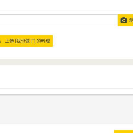
瀏
上傳 [我也做了] 的料理