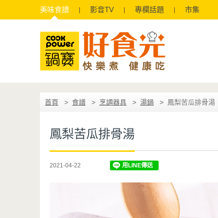
美味
食譜
影音
TV
專欄
話題
市集
首頁
食譜
烹調器具
湯鍋
鳳梨苦瓜排骨湯
鳳梨苦瓜排骨湯
2021-04-22