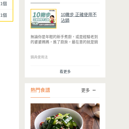
1個
10撇步 正確使用不
1個
沾鍋
無論你是年輕的新手煮廚，或是經驗老到
的婆婆媽媽，進了廚房，最在意的就是鍋
具能不能幫助你快狠準的料理完一餐。自
從不沾鍋問世，解決了雞蛋、魚肉等沾鍋
的問題後，就深受普羅大眾的喜愛，而鍋
鍋具使用法
寶為了讓大家食得安心放心，更將不沾鍋
具送交SGS檢驗，獲得國家認證。也因此
看更多
金鑽不沾系列的鍋具，更年年穩居銷售排
行榜的前幾名。然而如何用得正確、用得
久，本文歸納出10點小撇步，立馬告訴
您！
熱門食譜
更多