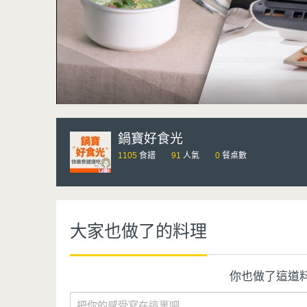
鍋寶好食光
1105
食譜
91
人氣
0
餐桌數
大家也做了的料理
你也做了這道