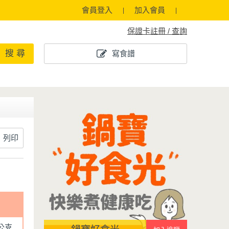
會員登入
加入會員
保證卡註冊 / 查詢
搜 尋
寫食譜
列印
0公克