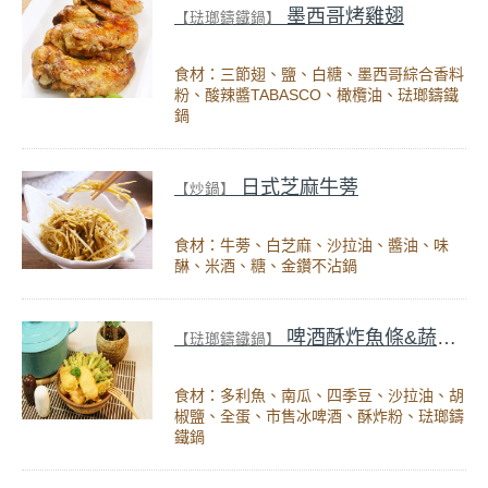
墨西哥烤雞翅
【琺瑯鑄鐵鍋】
食材：三節翅、鹽、白糖、墨西哥綜合香料
粉、酸辣醬TABASCO、橄欖油、琺瑯鑄鐵
鍋
日式芝麻牛蒡
【炒鍋】
食材：牛蒡、白芝麻、沙拉油、醬油、味
醂、米酒、糖、金鑽不沾鍋
啤酒酥炸魚條&蔬菜天婦羅
【琺瑯鑄鐵鍋】
食材：多利魚、南瓜、四季豆、沙拉油、胡
椒鹽、全蛋、市售冰啤酒、酥炸粉、琺瑯鑄
鐵鍋