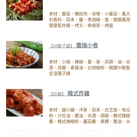
食材：蘑菇、豬絞肉、培根、小番茄、義大
利香料、蒜末、鹽、黑胡椒、蛋、鍋寶萬用
健康氣炸鍋、烤叉、串燒架、烤盤
醬燒小卷
【IH電子鍋】
食材：小捲、辣椒、薑、蔥、蒜頭、油、米
酒、烏醋、素蠔油、白胡椒粉、鍋寶IH智能
定溫電子鍋
韓式炸雞
【炒鍋】
食材：翅小腿、洋蔥、蒜末、白芝麻、地瓜
粉、沙拉油、醬油、米酒、胡椒、韓式辣椒
醬、韓式辣椒粉、蕃茄醬、果糖、醬油、水