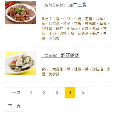
滷牛三寶
【智慧萬用鍋】
食材：牛腱、牛肚、牛筋、老薑、蒜頭、
蔥、沙拉油、桂子、花椒、辣椒乾、草果、
月桂葉、砂仁、小茴香、荳蒄、紫草、甘
草、丁香、肉桂、鹽、紹興酒、醬油、白
糖、滷包袋
酒蒸蛤蜊
【美食鍋】
食材：大蛤蜊、薑、辣椒、蔥、沙拉油、米
酒、美食鍋
上一頁
1
2
3
4
5
下一頁