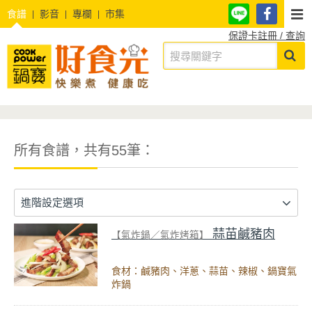
食譜
影音
專欄
市集
保證卡註冊 / 查詢
所有食譜，共有55筆：
進階設定選項
蒜苗鹹豬肉
【氣炸鍋／氣炸烤箱】
食材：鹹豬肉、洋蔥、蒜苗、辣椒、鍋寶氣
炸鍋