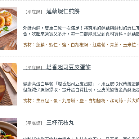
的幸福滋味。
蓮藕蝦仁煎餅
【平底鍋】
外酥內鮮，雙重口感一次滿足！將爽脆的蓮藕與鮮甜的蝦仁
合，吃起來紮實又多汁，每一口都能感受到真材實料。蓮藕
氣滿滿、外脆內彈牙；內餡用食物調理機快速打成滑順蝦泥
蔬菜與堅果提升層次，不只鮮味滿滿，還多了的脆口度與香
金黃圓片端上桌，不只好吃還超吸睛！不論當作宴客前菜、
點心或週末小酌下酒菜，都非常適合。煎好立刻開吃，每口
足！
塔香起司豆皮蛋餅
【平底鍋】
健康高蛋白早餐「塔香起司豆皮蛋餅」，用豆皮取代傳統蛋
但能減少澱粉攝取、提升蛋白質比例，豆皮煎過後金黃酥脆
蛋液中加入九層塔炒香，再鋪上滿滿起司絲，捲起來時還會
一口都濃郁又滿足。做法非常簡單，只要10分鐘就能完成，
以快速補充滿滿營養。彈牙豆皮與柔滑起司完美融合，樸實
升級，非常適合追求健康、想增加蛋白質比例的你們！
三杯花枝丸
【平底鍋】