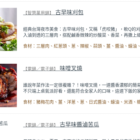
龍點睛，香氣與口感通通到位！
古早味刈包
【智慧萬用鍋】
牛腱食譜>>
https://www.cookpot.com.tw/cookbook/988.html
經典台灣夜市美食：古早味刈包，又稱「虎咬豬」，軟Q的
入滷到透的三層肉，搭配鹹香微辣的炒酸菜、香菜，再撒上
粉點綴，鹹甜交織、層次豐富，讓人一口接一口。
三層肉滷得好吃有撇步！先把三層肉得表面煎香，再把炒香
與肉一起放入壓力鍋中，使用肉類模式就能輕鬆完成，皮Q
而不膩、瘦肉軟嫩，無論是當作正餐或點心，肚子飽足，心
足。
味噌叉燒
【電鍋／電子鍋】
誰說年菜作法一定很複雜？！味噌叉燒，一道醬香濃郁的簡
不只端上桌氣派好看，還能符合全家人的口味，這道下飯的
一定要學起來！
使用醬油、蠔油、米酒、糖、麥芽糖和味噌等調味料醃肉，
肥肉偏少的梅花肉，醃製後的肉質依然鮮嫩多汁、口味豐富
古早味醬滷苦瓜
【電鍋／電子鍋】
作法也很簡單，先把肉煎香之後再用電鍋慢燉就完成，沒有
序，在家就能輕鬆吃到軟嫩入味的味噌叉燒，當年夜菜也非