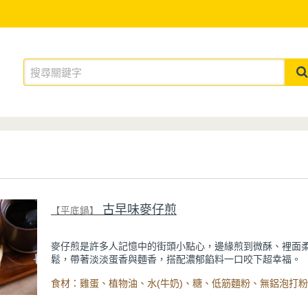
古早味麥仔煎
【平底鍋】
麥仔煎是許多人記憶中的街頭小點心，邊緣煎到微酥、裡面
鬆，帶著淡淡蛋香與麵香，搭配濃郁餡料一口咬下超幸福。
自己在家做很簡單，只要調好麵糊，準備自己喜歡的餡料口
輕鬆完成~表層點綴的香菜跟花生超級配，甜香濃郁又不膩口
吃最迷人！外酥內軟、香氣滿滿又層次豐富，每一口都是熟