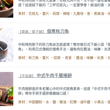
中秋烤肉剩下食材大變身！花枝丸烤不完，又不想一直吃重
道？這道超下飯的「三杯花枝丸」一定要學會！麻油的香、
甘、醬油的鹹，搭配薑片、蒜頭和辣椒炒香，最後撒上九層
香氣超級讚~
花枝丸在麻油裡煎至微焦，再燜煮吸收滿滿醬汁，外層鹹香
彈，一口咬下超滿足。剩餘食材完美變身！就算是清冰箱料
好吃，餐桌瞬間升級！
佃煮秋刀魚
【電鍋／電子鍋】
中秋烤肉剩下的秋刀魚該怎麼處理？教你做日式下飯小菜「
魚」，利用日式傳統的慢煮手法，讓魚肉在醬油、味醂、米
的香氣中慢慢入味，魚肉細緻綿密、軟嫩入味，鹹甜帶點微
非常下飯。放涼後冷藏一晚，味道更濃厚美味。
食材準備和做法都很簡單，秋刀魚煎香後，再與調味料一起
燜煮後就完成，魚骨已煮到軟爛，吃的時候也不用擔心刮嘴
便當菜還是下酒菜都很適合。
中式牛肉千層捲餅
【平底鍋】
牛肉捲餅是許多老饕心中的中式經典美食，這道「中式牛肉
餅」帶你手把手還原餐廳級口感！
如何打造麵皮的千層口感？將麵團擀成薄長片，再刷上一層
麵團兩端往內捲成圓形，就是製造千層口感的關鍵！外酥內
餅皮，再夾入軟嫩多汁的滷牛腱、小黃瓜、大蔥，最後塗上