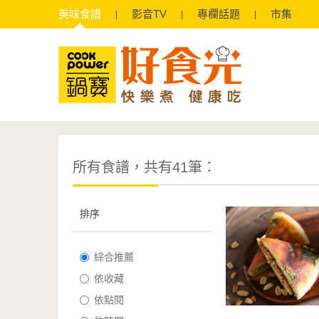
美味
食譜
影音
TV
專欄
話題
市集
所有食譜，共有41筆：
排序
綜合推薦
依收藏
依點閱