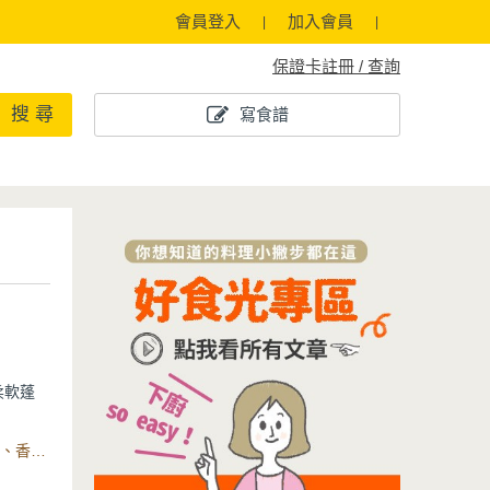
會員登入
加入會員
保證卡註冊 / 查詢
搜 尋
寫食譜
柔軟蓬
味，就能
食材：雞蛋、植物油、水(牛奶)、糖、低筋麵粉、無鋁泡打粉、香菜、花生粉(醬)、白芝麻、黑芝麻、紅(白)糖、日式原木黑鍛不沾煎鍋30cm
，熱熱
悉又溫暖