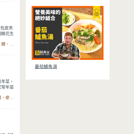
刈包皮夾
細緻花生
食材：三層肉、紅蔥頭、蔥、辣椒、蒜頭、薑、醬油、蠔油、糖、八角、滷包、草菓、月桂葉、米酒、水、酸菜、蒜末、辣椒、醬油、香油、糖、刈包皮、香菜、花生粉、智慧型舒肥定溫萬用鍋6L、石墨烯藍鑽IH不沾平煎鍋
的辛香料
肉軟，肥
裡也滿
番茄鱸魚湯
易年菜，
家常年菜
食材：豬梅花肉、薑、洋蔥、蔥、日式醬油、蠔油、米酒、糖、麥芽糖、味噌、味醂、水、萬用316分離式不沾電鍋、石墨烯藍鑽IH不沾平煎鍋
就算是用
多層次。
繁複的工
常適合！