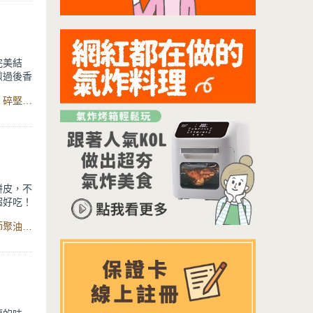
完美結
煎過後香
，再加入
食材：蓮藕、蝦仁、鹽、白胡椒粉、紅蘿蔔、青蔥、玉米粒、碎堅果、雞蛋、太白粉、低筋麵粉、香油、植物油、電動食物調理機、煎大師聚油不沾平煎鍋
氣。
孩子下課
都是大滿
餅皮，不
超好吃！
牽絲，每
食材：生豆包、蛋、九層塔、鹽、白胡椒粉、起司絲、煎大師聚油不沾平煎鍋
早上可
早餐瞬間