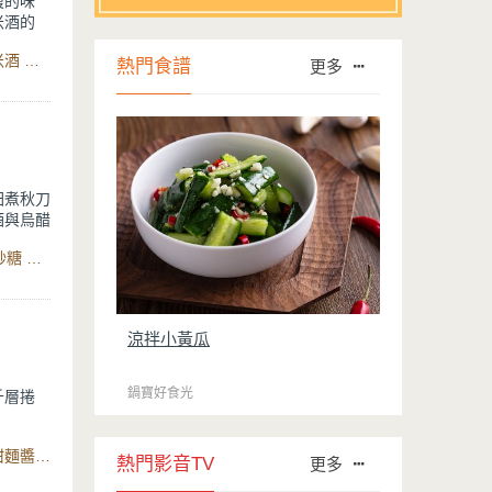
複的味
米酒的
塔提味，
食材：花枝丸、薑片、蒜頭、辣椒、九層塔、蔥、黑麻油、米酒 、醬油 、醬油膏 、冰糖 、水、聚油不沾平煎鍋
熱門食譜
更多
、內裡Q
理一樣超
佃煮秋刀
酒與烏醋
酸的滋味
食材：秋刀魚、薑片 、蒜頭 、青蔥 、醬油、味醂、米酒 、砂糖 、烏醋 、水 、永保潔分離式陶瓷不沾電鍋、聚油不沾平煎鍋
放入電鍋
，無論當
涼拌小黃瓜
鍋寶好食光
千層捲
油，接著
食材：中筋麵粉、水、鹽、豬油、紅糖、滷牛腱、小黃瓜、甜麵醬、大蔥、御璽陶瓷不沾平煎鍋
熱門影音TV
更多
Q的千層
甜麵醬畫