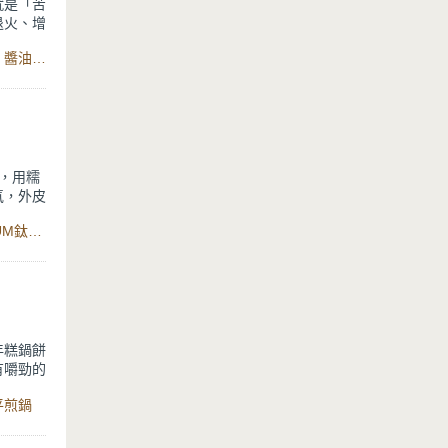
就是「苦
退火、增
食材：苦瓜、油、薑、蔥、破布子、辣椒、話梅、水、米酒、醬油、冰糖、豆腐乳、日式原木黑鍛不沾煎鍋、萬用316分離式不沾電鍋
，苦瓜蒸
合台灣傳
，鹹香濃
，用糯
氣，外皮
食材：山藥、糖、糯米粉、鹽、無鹽奶油、白芝麻、TITANIUM鈦晶不沾平煎鍋、多功能電動攪拌棒
生素C、
性美容
都適合！
年糕鍋餅
有嚼勁的
推薦搭配
平煎鍋
至金黃，