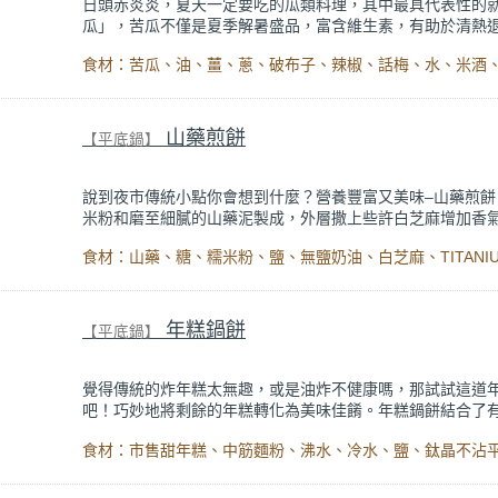
日頭赤炎炎，夏天一定要吃的瓜類料理，其中最具代表性的
瓜」，苦瓜不僅是夏季解暑盛品，富含維生素，有助於清熱
強抵抗力。
這道「古早味醬滷苦瓜」做法簡單，先將苦瓜煎至表面金黃
煮後才不容易過爛，滷完的苦瓜外面裹著滿滿的醬汁，再結
統的破布子、豆腐乳，再加入話梅提味，減少苦瓜的苦澀味
山藥煎餅
【平底鍋】
郁超下飯，是一道令人無法抗拒的家常美味！
說到夜市傳統小點你會想到什麼？營養豐富又美味–山藥煎餅
米粉和磨至細膩的山藥泥製成，外層撒上些許白芝麻增加香
煎至金黃酥脆，搭配Q軟的口感，真的超療癒！
山藥不僅口感細膩，更含豐富的營養成分，如膳食纖維、維
B群及礦物質，有助於增強免疫力、改善消化系統，且對於女
有著很棒的功效。口味清爽無負擔，無論是當早餐或是點心
年糕鍋餅
【平底鍋】
覺得傳統的炸年糕太無趣，或是油炸不健康嗎，那試試這道
吧！巧妙地將剩餘的年糕轉化為美味佳餚。年糕鍋餅結合了
自製麵皮和Q彈軟嫩的年糕，創造出獨特的口感對比。強烈
食材：市售甜年糕、中筋麵粉、沸水、冷水、鹽、鈦晶不沾
無糖花生粉和香菜，讓滋味層次豐富，越吃越涮嘴。
有嚼勁的餅皮同時包裹著切成厚片狀的年糕，再用平底鍋煎