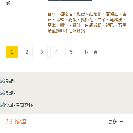
食材：植物油、雞蛋、紅蘿蔔、杏鮑菇、香
菇、蒜頭、乾蝦、豬梅花、白菜、乾豬皮、
高湯、醬油、蠔油、白胡椒粉、鹽巴、石墨
烯藍鑽IH不沾深炒鍋
1
2
3
4
5
下一頁
熱門食譜
更多