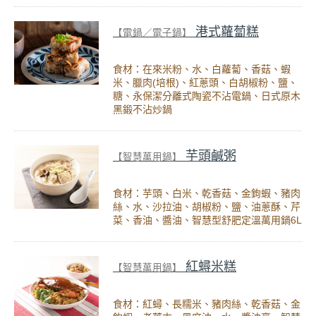
港式蘿蔔糕
【電鍋／電子鍋】
食材：在來米粉、水、白蘿蔔、香菇、蝦
米、臘肉(培根)、紅蔥頭、白胡椒粉、鹽、
糖、永保潔分離式陶瓷不沾電鍋、日式原木
黑鍛不沾炒鍋
芋頭鹹粥
【智慧萬用鍋】
食材：芋頭、白米、乾香菇、金鉤蝦、豬肉
絲、水、沙拉油、胡椒粉、鹽、油蔥酥、芹
菜、香油、醬油、智慧型舒肥定溫萬用鍋6L
紅蟳米糕
【智慧萬用鍋】
食材：紅蟳、長糯米、豬肉絲、乾香菇、金