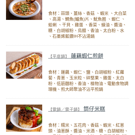
食材：蒜頭、薑絲、香菇 、蝦米 、大白菜
、高湯、鯛魚(鱸魚)片、魷魚圈 、蝦仁 、
蛤蜊 、干貝、雞蛋 、香菜、蠔油、醬油、
糖、白胡椒粉、烏醋、香油、太白粉、水
、石墨烯藍鑽IH不沾湯鍋
蓮藕蝦仁煎餅
【平底鍋】
食材：蓮藕、蝦仁、鹽、白胡椒粉、紅蘿
蔔、青蔥、玉米粒、碎堅果、雞蛋、太白
粉、低筋麵粉、香油、植物油、電動食物調
理機、煎大師聚油不沾平煎鍋
筒仔米糕
【電鍋／電子鍋】
食材：糯米、五花肉、香菇、蝦米、紅蔥
頭、油蔥酥、醬油、米酒、糖、白胡椒粉、