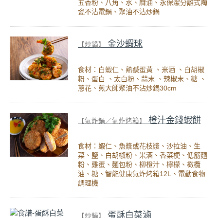
五香粉、八角、水、麻油、永保潔分離式陶
瓷不沾電鍋、聚油不沾炒鍋
金沙蝦球
【炒鍋】
食材：白蝦仁、熟鹹蛋黃 、米酒 、白胡椒
粉、蛋白 、太白粉、蒜末 、辣椒末、糖 、
蔥花、煎大師聚油不沾炒鍋30cm
橙汁金錢蝦餅
【氣炸鍋／氣炸烤箱】
食材：蝦仁、魚漿或花枝漿、沙拉油、生
菜、鹽、白胡椒粉、米酒、香菜梗、低筋麵
粉、雞蛋、麵包粉、柳橙汁、檸檬、橄欖
油、糖、智能健康氣炸烤箱12L、電動食物
調理機
蛋酥白菜滷
【炒鍋】