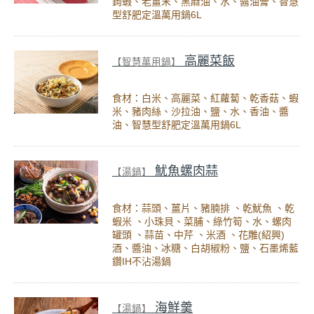
鉤蝦、老薑末、黑麻油、水、醬油膏、智慧
型舒肥定溫萬用鍋6L
高麗菜飯
【智慧萬用鍋】
食材：白米、高麗菜、紅蘿蔔、乾香菇、蝦
米、豬肉絲、沙拉油、鹽、水、香油、醬
油、智慧型舒肥定溫萬用鍋6L
魷魚螺肉蒜
【湯鍋】
食材：蒜頭、薑片、豬腩排 、乾魷魚 、乾
蝦米 、小珠貝、菜脯、綠竹筍、水、螺肉
罐頭 、蒜苗、中芹 、米酒 、花雕(紹興)
酒、醬油、冰糖、白胡椒粉、鹽、石墨烯藍
鑽IH不沾湯鍋
海鮮羹
【湯鍋】