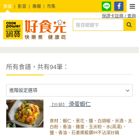
食譜
影音
專欄
市集
保證卡註冊 / 查詢
所有食譜，共有94筆：
進階設定選項
滑蛋蝦仁
【炒鍋】
食材：蝦仁、蔥花、鹽、白胡椒、米酒、太
白粉、香油、雞蛋、玉米粉、水(高湯)、
鹽、香油、石墨烯藍鑽IH不沾深炒鍋