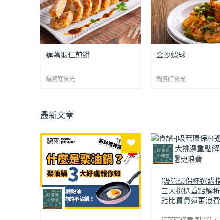
外酥內鮮，雙重口感一次滿足！
父親節快到了，來做一
蓮藕蝦仁煎餅
金沙蝦球
將爽脆的蓮藕與鮮甜的蝦仁完美
愛的下酒菜「金沙蝦球
結合，吃起來紮實又多汁，每一
黃用小火炒出蓬鬆泡沫
鍋寶好食光
口都能感受到真材實料。蓮藕煎
鍋寶好食光
末、辣椒、糖完美融合
過後香氣滿滿、外脆內彈牙；內
沙完整包覆蝦球，香氣
餡用食物調理機快速打成滑順蝦
香涮嘴，不管是下酒或
泥，再加入蔬菜與堅果提升層
味！
最新文章
次，不只鮮味滿滿，還多了的脆
做出餐廳級的蝦球有撇
口度與香氣。
醃製裹粉後，用聚油鍋
金黃圓片端上桌，不只好吃還超
聚油鍋的設計能讓油自
吸睛！不論當作宴客前菜、孩子
少油也能煎得外酥內Q
下課點心或週末小酌下酒菜，都
會浪費炸油，健康又美
非常適合。煎好立刻開吃，每口
都是大滿足！
[吸管環保杯選購指
三大挑選重點解析
錯比買貴還更浪費
隨著環保意識提升，