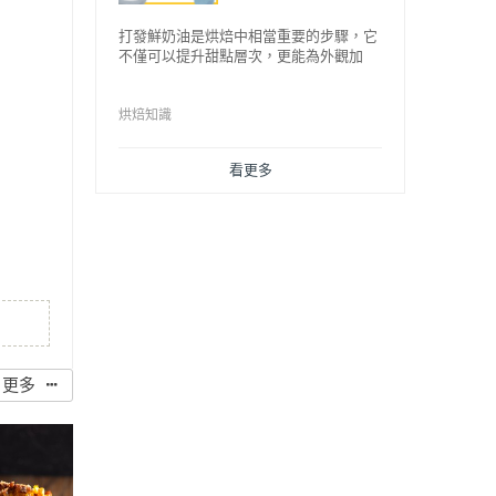
打發鮮奶油是烘焙中相當重要的步驟，它
不僅可以提升甜點層次，更能為外觀加
分，比如蛋糕中的抹面、擠花，又或是餅
乾夾餡、奶蓋飲品等，而不同的打發程度
有不同口感，以下就來介紹如何成功打發
烘焙知識
鮮奶油。
看更多
更多