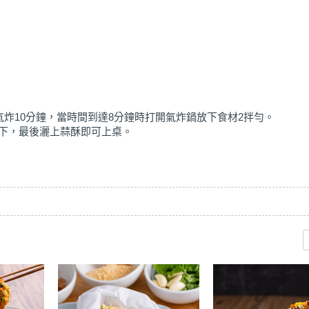
氣炸10分鐘，當時間到達8分鐘時打開氣炸鍋放下食材2拌勻。
數下，最後灑上蒜酥即可上桌。