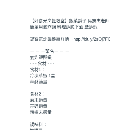
【好食光烹飪教室】飯菜舖子 吳志杰老師
簡單用氣炸鍋 料理酥脆下酒 鹽酥蝦
鍋寶氣炸鍋優惠詳情→http://bit.ly/2sOj7FC
－ － －菜名－ － －
氣炸鹽酥蝦
- - - 食材 - - -
食材1：
冷凍草蝦 1盒
蒜酥適量
食材2：
蔥末適量
蒜碎適量
辣椒末適量
調味料：