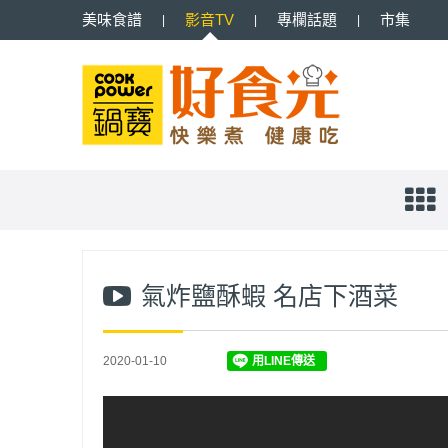
美味
食譜
影音
TV
專欄
話題
市集
氣炸鹽酥蝦 名店下酒菜
2020-01-10