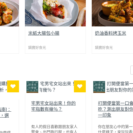
道爸爸最
居家少油版的大腸包小腸！用米
爸爸最愛的下酒小菜
米紙大腸包小腸
奶油香料烤玉米
」，鹹蛋
紙取代大腸腸衣，不只方便取
箱就能輕鬆上桌！「
，再與蒜
得、熱量低，口感還超Q彈，氣
玉米」選用香甜多汁
，滿滿金
鍋寶好食光
炸過後外酥內軟，搭配多汁的香
鍋寶好食光
抹自製的蒜香紅椒奶
濃郁、鹹
腸和配料，真的超享受~
氣炸烤箱烘烤，讓每
配飯都對
裹上濃郁奶油香和微
作法也很簡單，蒸好的糯米拌入
口咬下香濃多汁，配
油蔥酥和鹽，捏成大腸的形狀後
的停不下來！
步，蝦仁
用米紙包起，氣炸後就完成！搭
半煎炸，
配香腸、花生粉、酸菜、香菜，
出爐後撒上起司粉與
然集中，
鹹香爽口、層次豐富，一口咬下
味，鹹香中帶點奶油
彈，又不
就是熟悉的台灣味，是一道兼具
酒或氣泡飲都超過癮
味。
創意與傳統的台味點心！
速、創新的下酒菜「
玉米」，如果喜歡異
宅男宅女站出來！你的
打開便當第一口
爸一定會愛~
宅指數有幾％？
吃？測出朋友對
南]：
一印象
，選
有人的假日喜歡跟朋友家人
你在朋友心中的第一
聚會、出門跑行程，也有人
什麼樣子，來玩玩看
自帶環