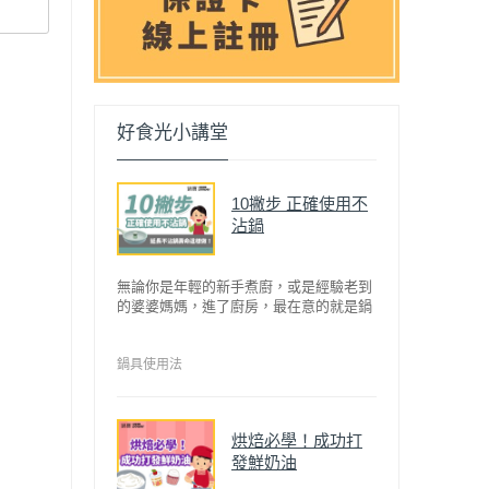
好食光小講堂
10撇步 正確使用不
沾鍋
無論你是年輕的新手煮廚，或是經驗老到
的婆婆媽媽，進了廚房，最在意的就是鍋
具能不能幫助你快狠準的料理完一餐。自
從不沾鍋問世，解決了雞蛋、魚肉等沾鍋
的問題後，就深受普羅大眾的喜愛，而鍋
鍋具使用法
寶為了讓大家食得安心放心，更將不沾鍋
具送交SGS檢驗，獲得國家認證。也因此
金鑽不沾系列的鍋具，更年年穩居銷售排
烘焙必學！成功打
行榜的前幾名。然而如何用得正確、用得
發鮮奶油
久，本文歸納出10點小撇步，立馬告訴
您！