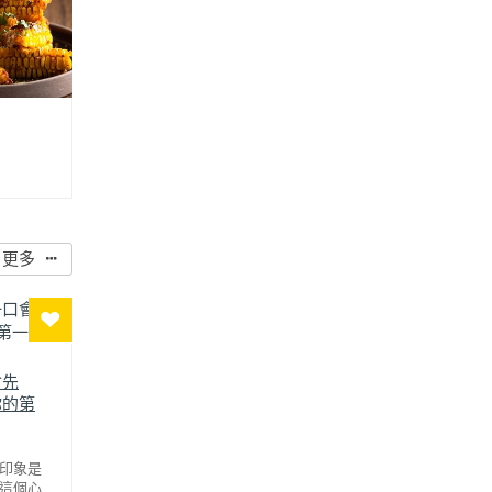
，用氣炸烤
奶油香料烤
的玉米，塗
油，再送進
一粒玉米都
微辣感，一
酒一起吃真
更多
巴西里提
味，搭配啤
！簡單、快
奶油香料烤
國料理的爸
會先
你的第
印象是
這個心