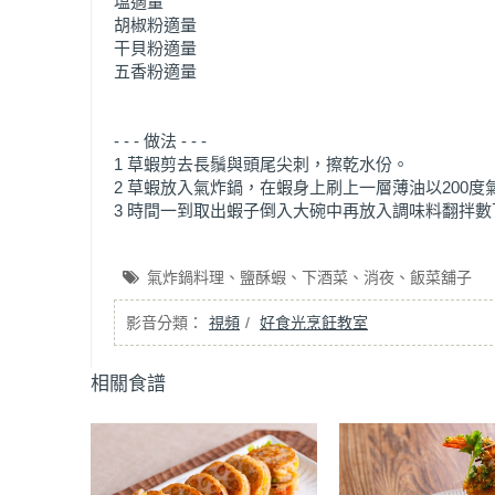
塩適量
胡椒粉適量
干貝粉適量
五香粉適量
- - - 做法 - - -
1 草蝦剪去長鬚與頭尾尖刺，擦乾水份。
2 草蝦放入氣炸鍋，在蝦身上刷上一層薄油以200度
3 時間一到取出蝦子倒入大碗中再放入調味料翻拌
氣炸鍋料理
鹽酥蝦
下酒菜
消夜
飯菜舖子
視頻
好食光烹飪教室
相關食譜