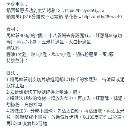
烹調用具：
鍋寶智慧多功能氣炸烤箱12→https://bit.ly/3hUjJ1x
鍋寶萬用316分離式不沾電鍋-茶花粉→https://bit.ly/35lwz40
食材：
馬鈴薯400g(約2個)、十八養場去骨鷄腿1包、紅蔥酥50g(切
碎)、蒜泥1小匙、玉米片適量、太白粉適量
調味料：
醬油1大匙、糖1小匙、塩1/4小匙、胡椒粉適量、蛋1顆
特調醬汁：
做法：
1 將馬鈴薯削皮切片放進電鍋以1杯半的水蒸熟，待涼壓成泥
狀拌上塩。
2 去骨鷄腿切丁後剁碎拌上醬油、糖。
3 將做法1與2的食材一起放入盆中，再加入，紅蔥酥、蒜泥、
胡椒粉，充份拌勻。
4 將做法3，分成小圓球，先沾太白粉，再沾蛋液，再沾玉米
片，輕壓整成小圓片，放進氣炸烤箱，以180度氣炸12分鐘，
再以200度氣炸3分鐘。