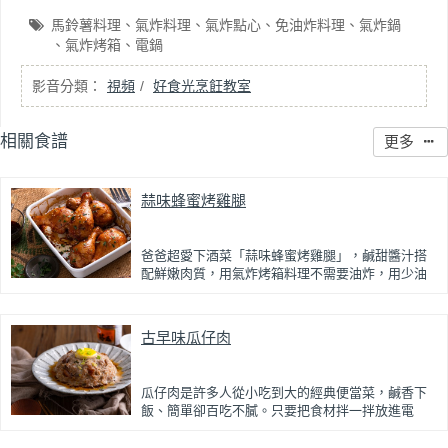
馬鈴薯料理
氣炸料理
氣炸點心
免油炸料理
氣炸鍋
氣炸烤箱
電鍋
視頻
好食光烹飪教室
相關食譜
更多
蒜味蜂蜜烤雞腿
爸爸超愛下酒菜「蒜味蜂蜜烤雞腿」，鹹甜醬汁搭
配鮮嫩肉質，用氣炸烤箱料理不需要油炸，用少油
方式就能享受酥香美味，健康無負擔！
雞腿先以醬油、蜂蜜、蒜泥與香料醃製入味，再放
古早味瓜仔肉
入氣炸烤箱烘烤，免油炸也能烤出外皮金黃微酥、
肉質多汁的完美口感。最後刷上一層蜂蜜蒜香醬，
讓雞皮散發迷人的焦糖光澤與蜂蜜的自然香甜，搭
配冰涼啤酒更是絕配！無論是父親節、聚會或宵夜
瓜仔肉是許多人從小吃到大的經典便當菜，鹹香下
時光，在家就能輕鬆端出美味下酒菜。
飯、簡單卻百吃不膩。只要把食材拌一拌放進電
鍋，就能一鍋到底輕鬆完成，不用顧火和翻炒，很
適合夏天在家做來吃，省時又不用流汗。