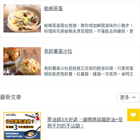
蛤蜊蒸蛋
蒸好的瓜仔肉鮮嫩多汁，絞肉吸飽脆瓜醬汁的甘甜
鹹香，入口柔軟細緻，還能吃到脆瓜爽脆的口感。
蒜香醬汁與脆瓜獨特的甘甜完美融合，每一口都充
滿濃濃古早味，帶便當、配稀飯、配白飯都好吃，
蛤蜊蒸蛋看似普通，教你增加鮮甜滋味的小撇步！
讓人忍不住多扒好幾口飯，是一道簡單又美味的經
料理前先將蛤蜊汆燙至開殼，不僅能去除雜質，更
典家常菜。
能保留鮮甜的蛤蜊高湯。將高湯過濾後加入蛋液一
起蒸煮，每一口蒸蛋都吸附了滿滿海鮮精華，讓原
本普通的蒸蛋更加濃郁鮮甜。
馬鈴薯蛋沙拉
蒸蛋口感柔嫩細緻、入口即化，搭配飽滿彈牙的蛤
蜊，鮮、甜、嫩三種口感一次滿足。最後撒上蔥花
提香，簡單調味就能襯托食材原味，是一道全家人
馬鈴薯蛋沙拉是經典又百搭的輕食料理，只要用電
都會愛的家常料理。
鍋就能把馬鈴薯、紅蘿蔔、雞蛋一次蒸熟，省時又
方便。單吃、配麵包、配肉類都適合！
鬆軟綿密的馬鈴薯，搭配脆口的小黃瓜與火腿，口
感豐富不無聊；再加入美乃滋，帶出微甜鹹香與滑
最新文章
更多
順口感，清爽不油膩。當小孩早餐、野餐輕食都適
合~用保鮮盒製作與保存，不僅方便攜帶，也能輕鬆
備餐，是忙碌生活中最實用又美味的家常料理。
聚油鍋3大好處，讓媽媽遠離跑油+受
熱不均的不沾鍋！