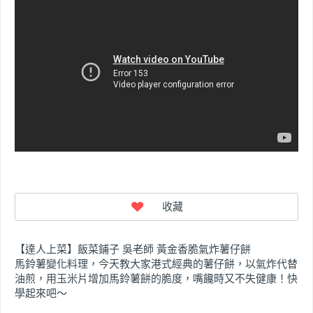
【達人上菜】飯菜鋪子 吳老師 黃金香脆氣炸薯仔餅
馬鈴薯變化料理，今天教大家港式經典的薯仔餅，以氣炸代替
油煎，用玉米片增加馬鈴薯餅的脆度，嘴饞時又不失健康！快
學起來吧～