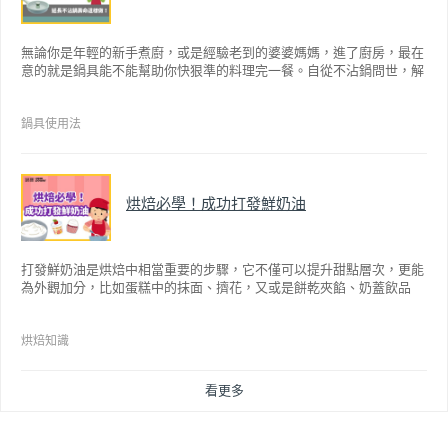
無論你是年輕的新手煮廚，或是經驗老到的婆婆媽媽，進了廚房，最在
意的就是鍋具能不能幫助你快狠準的料理完一餐。自從不沾鍋問世，解
決了雞蛋、魚肉等沾鍋的問題後，就深受普羅大眾的喜愛，而鍋寶為了
讓大家食得安心放心，更將不沾鍋具送交SGS檢驗，獲得國家認證。也
因此金鑽不沾系列的鍋具，更年年穩居銷售排行榜的前幾名。然而如何
鍋具使用法
用得正確、用得久，本文歸納出10點小撇步，立馬告訴您！
烘焙必學！成功打發鮮奶油
打發鮮奶油是烘焙中相當重要的步驟，它不僅可以提升甜點層次，更能
為外觀加分，比如蛋糕中的抹面、擠花，又或是餅乾夾餡、奶蓋飲品
等，而不同的打發程度有不同口感，以下就來介紹如何成功打發鮮奶
油。
烘焙知識
看更多