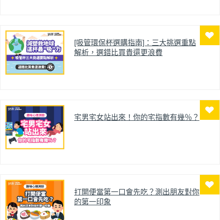
[吸管環保杯選購指南]：三大挑選重點
解析，選錯比買貴還更浪費
宅男宅女站出來！你的宅指數有幾％？
打開便當第一口會先吃？測出朋友對你
的第一印象