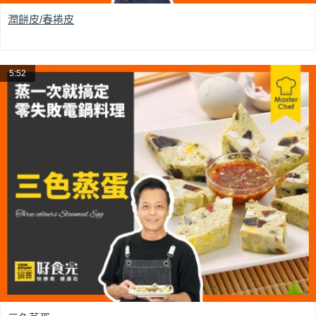
潤餅皮/春捲皮
5:52