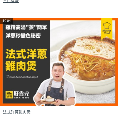
三色蒸蛋
10:04
法式洋蔥雞肉煲