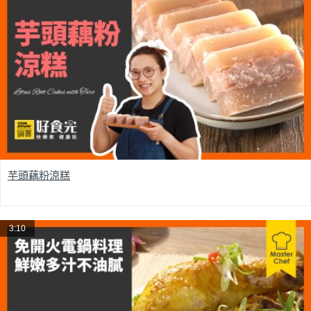
芋頭藕粉涼糕
3:10