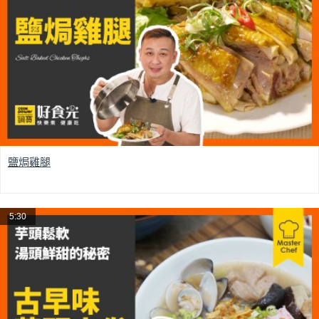
鹽焗雞腿
5:30