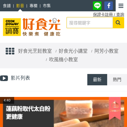
食譜
影音
專欄
市集
保證卡註冊 / 查詢
好食光烹飪教室
好食光小講堂
阿芳小教室
吹風機小教室
影片列表
最新
熱門
4:40