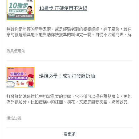
10撇步 正確使用不沾鍋
無論你是年輕的新手煮廚，或是經驗老到的婆婆媽媽，進了廚房，最在
意的就是鍋具能不能幫助你快狠準的料理完一餐。自從不沾鍋問世，解
決了雞蛋、魚肉等沾鍋的問題後，就深受普羅大眾的喜愛，而鍋寶為了
讓大家食得安心放心，更將不沾鍋具送交SGS檢驗，獲得國家認證。也
因此金鑽不沾系列的鍋具，更年年穩居銷售排行榜的前幾名。然而如何
鍋具使用法
用得正確、用得久，本文歸納出10點小撇步，立馬告訴您！
烘焙必學！成功打發鮮奶油
打發鮮奶油是烘焙中相當重要的步驟，它不僅可以提升甜點層次，更能
為外觀加分，比如蛋糕中的抹面、擠花，又或是餅乾夾餡、奶蓋飲品
等，而不同的打發程度有不同口感，以下就來介紹如何成功打發鮮奶
油。
烘焙知識
看更多