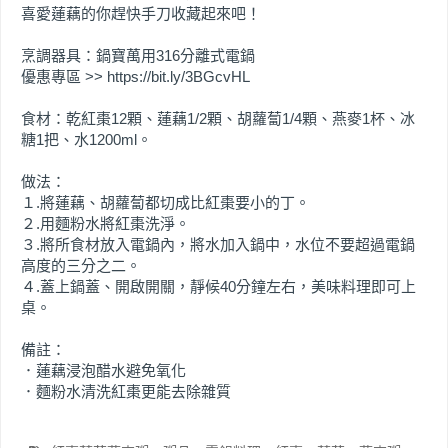
喜愛蓮藕的你趕快手刀收藏起來吧！
烹調器具：鍋寶萬用316分離式電鍋
優惠專區 >> https://bit.ly/3BGcvHL
食材：乾紅棗12顆、蓮藕1/2顆、胡蘿蔔1/4顆、燕麥1杯、冰
糖1把、水1200ml。
做法：
１.將蓮藕、胡蘿蔔都切成比紅棗要小的丁。
２.用麵粉水將紅棗洗淨。
３.將所食材放入電鍋內，將水加入鍋中，水位不要超過電鍋
高度的三分之二。
４.蓋上鍋蓋、開啟開關，靜候40分鐘左右，美味料理即可上
桌。
備註：
．蓮藕浸泡醋水避免氧化
．麵粉水清洗紅棗更能去除雜質