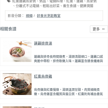
紅棗蓮藕燕麥粥
粥品
電鍋料理
紅棗
蓮藕
燕麥粥
分離式不沾電鍋
輕鬆出好菜
養生食譜
健脾潤腸
視頻
好食光烹飪教室
相關食譜
更多
蓮藕排骨湯
蓮藕與排骨長時間燉煮，湯頭清甜順口，蓮藕口感
爽脆中帶粉，排骨軟嫩入味。蓮藕富含膳食纖維與
維生素，有助腸道健康，是清爽又具飽足感的養生
湯品。
紅棗烏骨雞
烏骨雞與紅棗慢燉，湯頭溫潤甘甜，肉質細緻柔
嫩。烏骨雞富含鐵質與蛋白質，紅棗則有補血養氣
效果，整體營養價值高，適合女性與日常養生補
給。