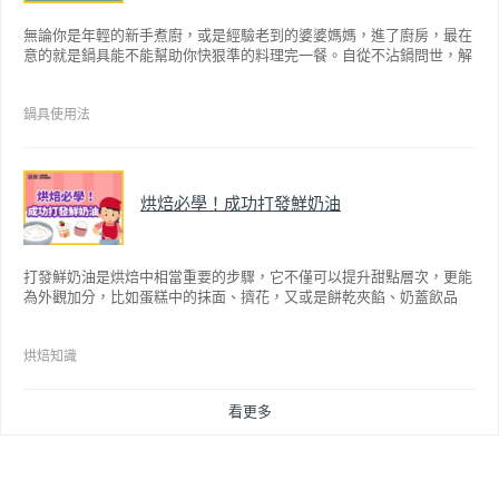
無論你是年輕的新手煮廚，或是經驗老到的婆婆媽媽，進了廚房，最在
意的就是鍋具能不能幫助你快狠準的料理完一餐。自從不沾鍋問世，解
決了雞蛋、魚肉等沾鍋的問題後，就深受普羅大眾的喜愛，而鍋寶為了
讓大家食得安心放心，更將不沾鍋具送交SGS檢驗，獲得國家認證。也
因此金鑽不沾系列的鍋具，更年年穩居銷售排行榜的前幾名。然而如何
鍋具使用法
用得正確、用得久，本文歸納出10點小撇步，立馬告訴您！
烘焙必學！成功打發鮮奶油
打發鮮奶油是烘焙中相當重要的步驟，它不僅可以提升甜點層次，更能
為外觀加分，比如蛋糕中的抹面、擠花，又或是餅乾夾餡、奶蓋飲品
等，而不同的打發程度有不同口感，以下就來介紹如何成功打發鮮奶
油。
烘焙知識
看更多