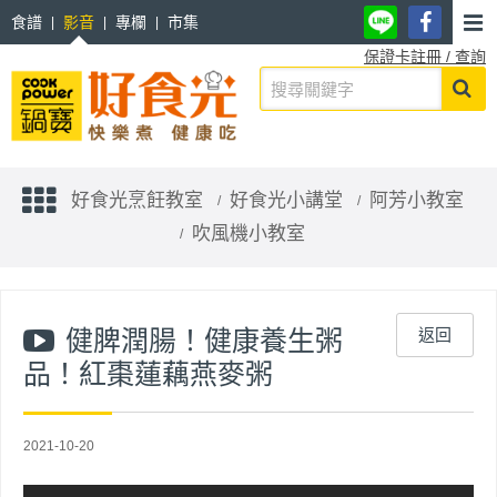
食譜
影音
專欄
市集
保證卡註冊 / 查詢
好食光烹飪教室
好食光小講堂
阿芳小教室
吹風機小教室
健脾潤腸！健康養生粥
返回
品！紅棗蓮藕燕麥粥
2021-10-20