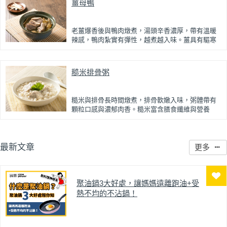
薑母鴨
老薑爆香後與鴨肉燉煮，湯頭辛香濃厚，帶有溫暖
辣感，鴨肉紮實有彈性，越煮越入味。薑具有驅寒
暖身效果，鴨肉富含蛋白質與脂質，適合冬季進
補，能促進血液循環，讓身體由內而外暖起來。
糙米排骨粥
糙米與排骨長時間燉煮，排骨軟嫩入味，粥體帶有
顆粒口感與濃郁肉香。糙米富含膳食纖維與營養
素，有助提升飽足感與促進代謝，是兼具口感與營
養的健康粥品。
最新文章
更多
聚油鍋3大好處，讓媽媽遠離跑油+受
熱不均的不沾鍋！