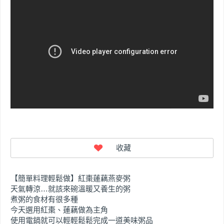
【簡單料理輕鬆做】紅棗蓮藕燕麥粥
天氣轉涼…就該來碗溫暖又養生的粥
煮粥的食材有很多種
今天選用紅棗、蓮藕做為主角
使用電鍋就可以輕輕鬆鬆完成一道美味粥品