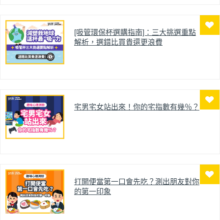
[吸管環保杯選購指南]：三大挑選重點
解析，選錯比買貴還更浪費
宅男宅女站出來！你的宅指數有幾％？
打開便當第一口會先吃？測出朋友對你
的第一印象