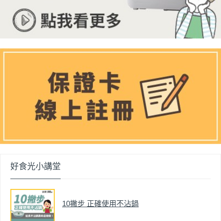
好食光小講堂
10撇步 正確使用不沾鍋