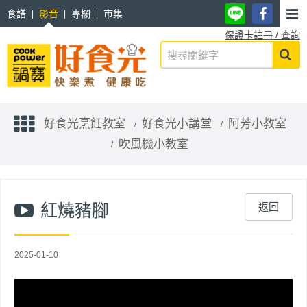
食譜
影音
專欄
市集
保證卡註冊 / 查詢
好食光烹飪教室
好食光小講堂
阿芳小教室
吹風機小教室
紅燒豬腳
返回
2025-01-10