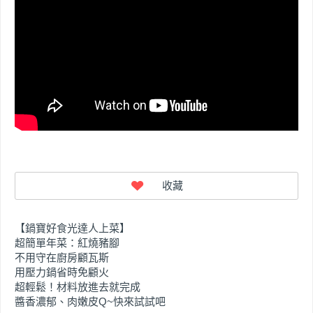
【鍋寶好食光達人上菜】
超簡單年菜：紅燒豬腳
不用守在廚房顧瓦斯
用壓力鍋省時免顧火
超輕鬆！材料放進去就完成
醬香濃郁、肉嫩皮Q~快來試試吧