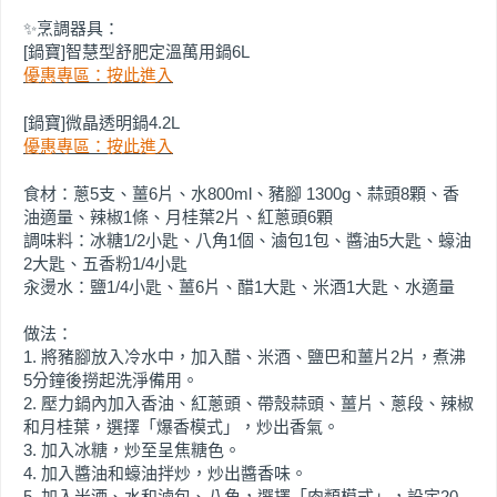
✨烹調器具：
[鍋寶]智慧型舒肥定溫萬用鍋6L
優惠專區：按此進入
[鍋寶]微晶透明鍋4.2L
優惠專區：按此進入
食材：蔥5支、薑6片、水800ml、豬腳 1300g、蒜頭8顆、香
油適量、辣椒1條、月桂葉2片、紅蔥頭6顆
調味料：冰糖1/2小匙、八角1個、滷包1包、醬油5大匙、蠔油
2大匙、五香粉1/4小匙
汆燙水：鹽1/4小匙、薑6片、醋1大匙、米酒1大匙、水適量
做法：
1. 將豬腳放入冷水中，加入醋、米酒、鹽巴和薑片2片，煮沸
5分鐘後撈起洗淨備用。
2. 壓力鍋內加入香油、紅蔥頭、帶殼蒜頭、薑片、蔥段、辣椒
和月桂葉，選擇「爆香模式」，炒出香氣。
3. 加入冰糖，炒至呈焦糖色。
4. 加入醬油和蠔油拌炒，炒出醬香味。
5. 加入米酒、水和滷包、八角，選擇「肉類模式」，設定20