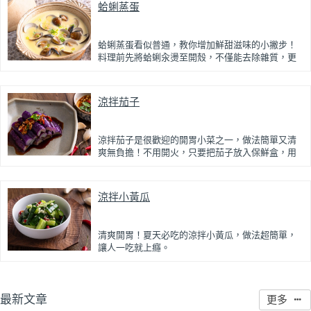
蛤蜊蒸蛋
蒸好的瓜仔肉鮮嫩多汁，絞肉吸飽脆瓜醬汁的甘甜
鹹香，入口柔軟細緻，還能吃到脆瓜爽脆的口感。
蒜香醬汁與脆瓜獨特的甘甜完美融合，每一口都充
滿濃濃古早味，帶便當、配稀飯、配白飯都好吃，
蛤蜊蒸蛋看似普通，教你增加鮮甜滋味的小撇步！
讓人忍不住多扒好幾口飯，是一道簡單又美味的經
料理前先將蛤蜊汆燙至開殼，不僅能去除雜質，更
典家常菜。
能保留鮮甜的蛤蜊高湯。將高湯過濾後加入蛋液一
起蒸煮，每一口蒸蛋都吸附了滿滿海鮮精華，讓原
本普通的蒸蛋更加濃郁鮮甜。
涼拌茄子
蒸蛋口感柔嫩細緻、入口即化，搭配飽滿彈牙的蛤
蜊，鮮、甜、嫩三種口感一次滿足。最後撒上蔥花
提香，簡單調味就能襯托食材原味，是一道全家人
涼拌茄子是很歡迎的開胃小菜之一，做法簡單又清
都會愛的家常料理。
爽無負擔！不用開火，只要把茄子放入保鮮盒，用
微波爐加熱就能輕鬆煮至軟嫩，掌握技巧也能讓茄
子維持鮮豔紫色不反黑。
涼拌小黃瓜
茄子口感細緻、入口即化，再淋上蒜末、辣椒調製
的微辣鹹香醬汁，搭配烏醋的微酸與香油的香氣，
冰鎮後食用更清爽開胃，是炎熱天氣裡的消暑好滋
味。
清爽開胃！夏天必吃的涼拌小黃瓜，做法超簡單，
讓人一吃就上癮。
小黃瓜拍碎、加鹽醃出水份，保留清脆爽口的口
感，再拌入蒜末、辣椒與香油調製的醬料，帶出鹹
香中帶微甜的層次風味。一入口時小黃瓜清脆爽
最新文章
更多
口，接著蒜香與辣味慢慢釋放，清爽不膩、越吃越