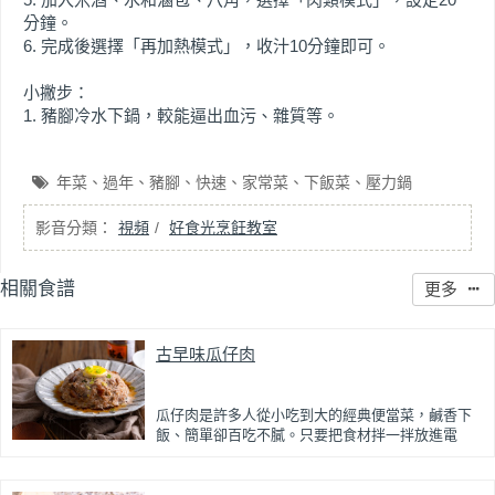
分鐘。
6. 完成後選擇「再加熱模式」，收汁10分鐘即可。
小撇步：
1. 豬腳冷水下鍋，較能逼出血污、雜質等。
年菜
過年
豬腳
快速
家常菜
下飯菜
壓力鍋
視頻
好食光烹飪教室
相關食譜
更多
古早味瓜仔肉
瓜仔肉是許多人從小吃到大的經典便當菜，鹹香下
飯、簡單卻百吃不膩。只要把食材拌一拌放進電
鍋，就能一鍋到底輕鬆完成，不用顧火和翻炒，很
適合夏天在家做來吃，省時又不用流汗。