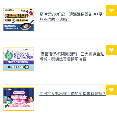
開胃！搭配主餐或單吃都很適合，是炎熱天氣中讓
人瞬間提振食慾的清涼好滋味。
聚油鍋3大好處，讓媽媽遠離跑油+受
熱不均的不沾鍋！
[吸管環保杯選購指南]：三大挑選重點
解析，選錯比買貴還更浪費
宅男宅女站出來！你的宅指數有幾％？