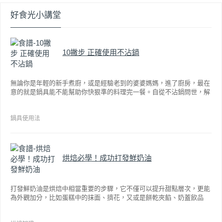
好食光小講堂
10撇步 正確使用不沾鍋
無論你是年輕的新手煮廚，或是經驗老到的婆婆媽媽，進了廚房，最在
意的就是鍋具能不能幫助你快狠準的料理完一餐。自從不沾鍋問世，解
決了雞蛋、魚肉等沾鍋的問題後，就深受普羅大眾的喜愛，而鍋寶為了
讓大家食得安心放心，更將不沾鍋具送交SGS檢驗，獲得國家認證。也
因此金鑽不沾系列的鍋具，更年年穩居銷售排行榜的前幾名。然而如何
鍋具使用法
用得正確、用得久，本文歸納出10點小撇步，立馬告訴您！
烘焙必學！成功打發鮮奶油
打發鮮奶油是烘焙中相當重要的步驟，它不僅可以提升甜點層次，更能
為外觀加分，比如蛋糕中的抹面、擠花，又或是餅乾夾餡、奶蓋飲品
等，而不同的打發程度有不同口感，以下就來介紹如何成功打發鮮奶
油。