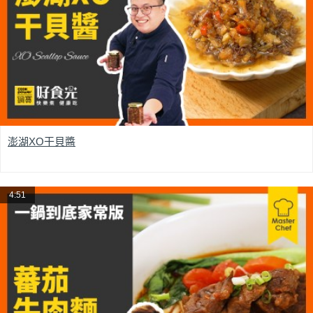
澎湖XO干貝醬
4:51