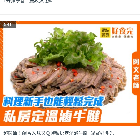
1分鐘學會！麻辣鍋底醬
5:41
超簡單！鹹香入味又Ｑ彈私房定溫滷牛腱│鍋寶好食光