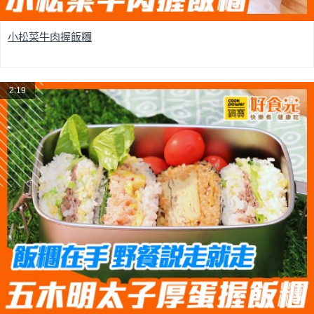
小松菜牛肉握飯糰
2:19