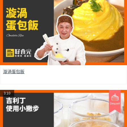
漩渦蛋包飯
3:10