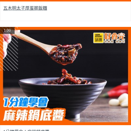
五木明太子厚蛋握飯糰
1:00