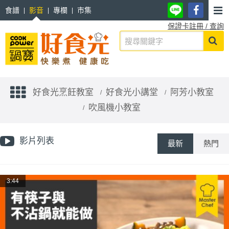
食譜
影音
專欄
市集
保證卡註冊 / 查詢
好食光烹飪教室
好食光小講堂
阿芳小教室
吹風機小教室
影片列表
最新
熱門
3:44