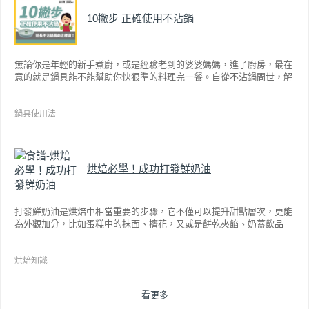
10撇步 正確使用不沾鍋
無論你是年輕的新手煮廚，或是經驗老到的婆婆媽媽，進了廚房，最在
意的就是鍋具能不能幫助你快狠準的料理完一餐。自從不沾鍋問世，解
決了雞蛋、魚肉等沾鍋的問題後，就深受普羅大眾的喜愛，而鍋寶為了
讓大家食得安心放心，更將不沾鍋具送交SGS檢驗，獲得國家認證。也
因此金鑽不沾系列的鍋具，更年年穩居銷售排行榜的前幾名。然而如何
鍋具使用法
用得正確、用得久，本文歸納出10點小撇步，立馬告訴您！
烘焙必學！成功打發鮮奶油
打發鮮奶油是烘焙中相當重要的步驟，它不僅可以提升甜點層次，更能
為外觀加分，比如蛋糕中的抹面、擠花，又或是餅乾夾餡、奶蓋飲品
等，而不同的打發程度有不同口感，以下就來介紹如何成功打發鮮奶
油。
烘焙知識
看更多