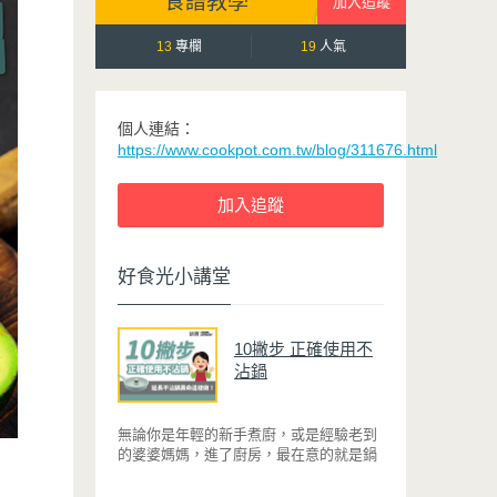
食譜教學
13
專欄
19
人氣
個人連結：
https://www.cookpot.com.tw/blog/311676.html
好食光小講堂
10撇步 正確使用不
沾鍋
無論你是年輕的新手煮廚，或是經驗老到
的婆婆媽媽，進了廚房，最在意的就是鍋
具能不能幫助你快狠準的料理完一餐。自
從不沾鍋問世，解決了雞蛋、魚肉等沾鍋