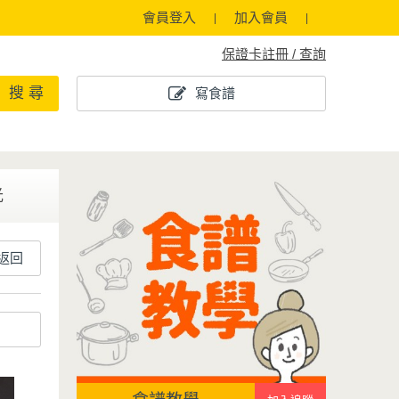
會員登入
加入會員
保證卡註冊 / 查詢
搜 尋
寫食譜
光
返回