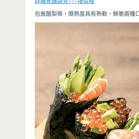
詳細食譜請見>>>按這裡
包進酪梨條，隨熟度具有熟軟、鮮脆兩種