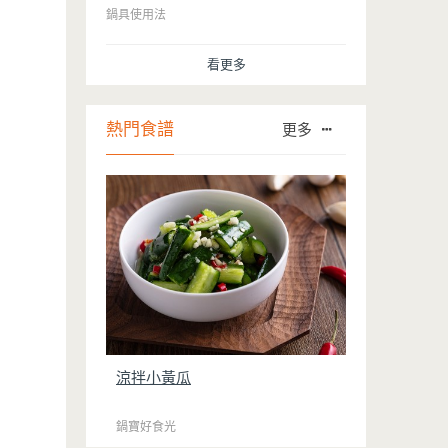
的問題後，就深受普羅大眾的喜愛，而鍋
鍋具使用法
寶為了讓大家食得安心放心，更將不沾鍋
具送交SGS檢驗，獲得國家認證。也因此
看更多
金鑽不沾系列的鍋具，更年年穩居銷售排
行榜的前幾名。然而如何用得正確、用得
久，本文歸納出10點小撇步，立馬告訴
您！
熱門食譜
更多
涼拌小黃瓜
鍋寶好食光