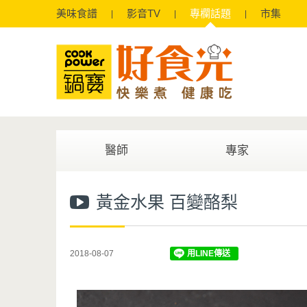
美味
食譜
影音
TV
專欄
話題
市集
醫師
專家
黃金水果 百變酪梨
2018-08-07