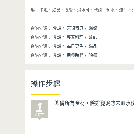
冬瓜
湯品
晚餐
消水腫
代謝
利水
流汗
食譜
烹調器具
湯鍋
食譜
專家料理
醫師
食譜
每日菜色
湯品
食譜
用餐時間
晚餐
操作步驟
準備所有食材，將雞腿燙熟去血水
1