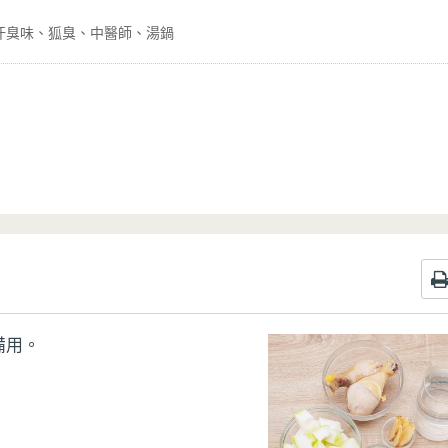
汗臭味
狐臭
中醫師
湯鍋
備用。