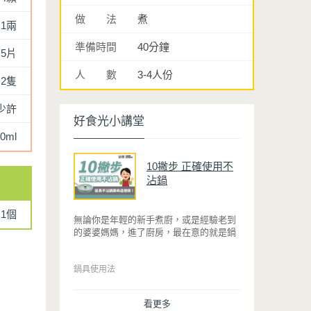
做 法
煮
1兩
準備時間
40分鐘
5片
人 數
3-4人份
2隻
少許
好食光小講堂
0ml
10撇步 正確使用不
沾鍋
1個
無論你是年輕的新手煮廚，或是經驗老到
的婆婆媽媽，進了廚房，最在意的就是鍋
具能不能幫助你快狠準的料理完一餐。自
從不沾鍋問世，解決了雞蛋、魚肉等沾鍋
的問題後，就深受普羅大眾的喜愛，而鍋
鍋具使用法
寶為了讓大家食得安心放心，更將不沾鍋
具送交SGS檢驗，獲得國家認證。也因此
看更多
金鑽不沾系列的鍋具，更年年穩居銷售排