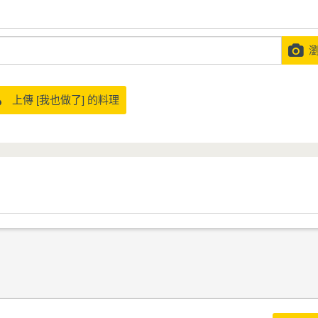
瀏
上傳 [我也做了] 的料理