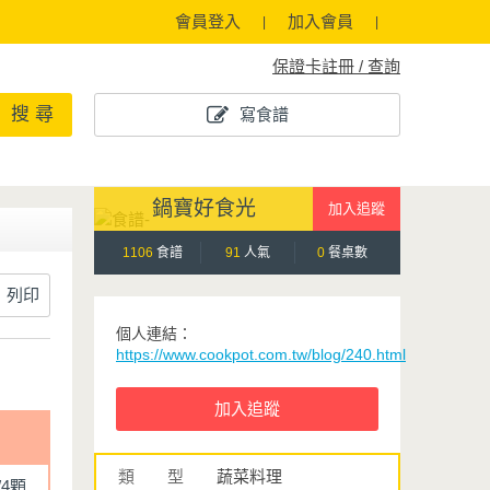
會員登入
加入會員
保證卡註冊 / 查詢
搜 尋
寫食譜
鍋寶好食光
1106
食譜
91
人氣
0
餐桌數
列印
個人連結：
https://www.cookpot.com.tw/blog/240.html
類 型
蔬菜料理
/4顆