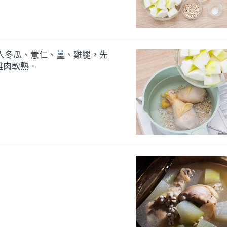
放入冬瓜、薏仁、薑、雞腿，先
雞肉軟熟。