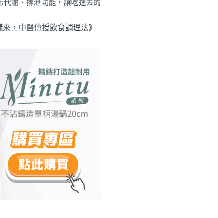
化代謝、排泄功能，讓吃進去的
樣來，中醫傳授飲食調理法
》