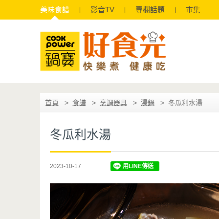
美味
食譜
影音
TV
專欄
話題
市集
首頁
食譜
烹調器具
湯鍋
冬瓜利水湯
冬瓜利水湯
2023-10-17