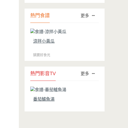
行榜的前幾名。然而如何用得正確、用得
久，本文歸納出10點小撇步，立馬告訴
您！
熱門食譜
更多
涼拌小黃瓜
鍋寶好食光
熱門影音TV
更多
番茄鱸魚湯