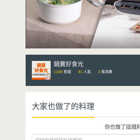
鍋寶好食光
1106
食譜
91
人氣
0
餐桌數
大家也做了的料理
你也做了這道