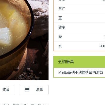
薏仁
薑
雞腿
鹽
水
200
烹調器具
Minttu系列不沾鑄造單柄湯鍋