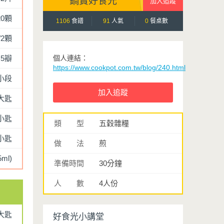
鍋寶好食光
20顆
1106
食譜
91
人氣
0
餐桌數
/2顆
5瓣
個人連結：
https://www.cookpot.com.tw/blog/240.html
小段
2大匙
小匙
類 型
五穀雜糧
小匙
做 法
煎
5ml)
準備時間
30分鐘
人 數
4人份
大匙
好食光小講堂