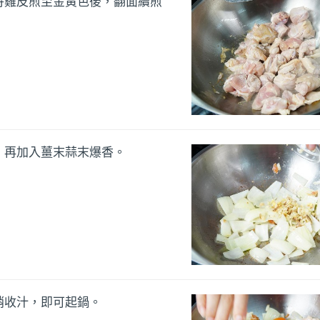
待雞皮煎至金黃色後，翻面續煎
，再加入薑末蒜末爆香。
稍收汁，即可起鍋。