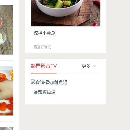
涼拌小黃瓜
鍋寶好食光
熱門影音TV
更多
番茄鱸魚湯