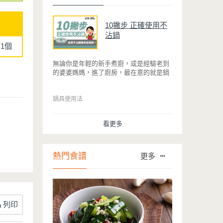
10撇步 正確使用不
沾鍋
1個
無論你是年輕的新手煮廚，或是經驗老到
的婆婆媽媽，進了廚房，最在意的就是鍋
具能不能幫助你快狠準的料理完一餐。自
從不沾鍋問世，解決了雞蛋、魚肉等沾鍋
的問題後，就深受普羅大眾的喜愛，而鍋
鍋具使用法
寶為了讓大家食得安心放心，更將不沾鍋
具送交SGS檢驗，獲得國家認證。也因此
看更多
金鑽不沾系列的鍋具，更年年穩居銷售排
行榜的前幾名。然而如何用得正確、用得
久，本文歸納出10點小撇步，立馬告訴
您！
熱門食譜
更多
列印