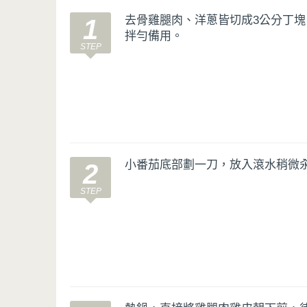
去骨雞腿肉、洋蔥皆切成3公分丁
1
拌勻備用。
小番茄底部劃一刀，放入滾水稍微
2