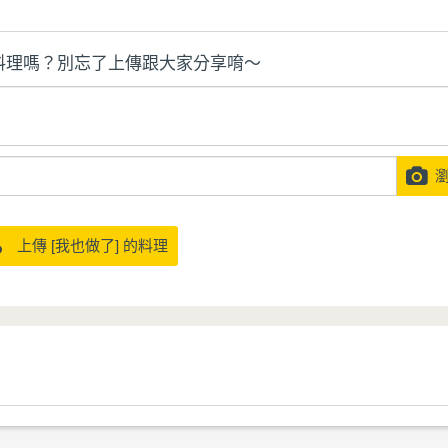
料理嗎？別忘了上傳跟大家分享唷～
瀏
上傳 [我也做了] 的料理