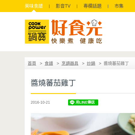
美味
食譜
影音
TV
專欄
話題
市集
首頁
食譜
烹調器具
炒鍋
醬燒蕃茄雞丁
醬燒蕃茄雞丁
2016-10-21