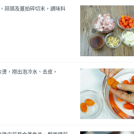
塊，蒜頭及薑拍碎切末，調味料
汆燙，撈出泡冷水、去皮。