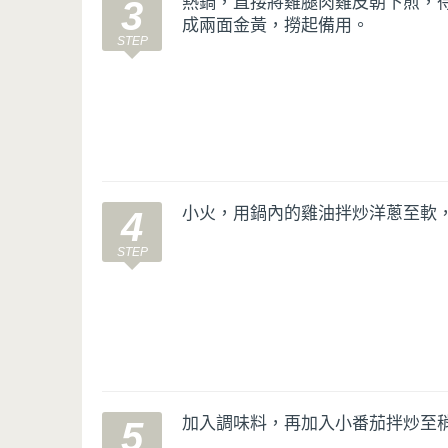
熱鍋，直接將雞腿肉雞皮朝下煎，
3
成兩面金黃，撈起備用。
小火，用鍋內的雞油拌炒洋蔥至軟
4
加入調味料，再加入小番茄拌炒至
5