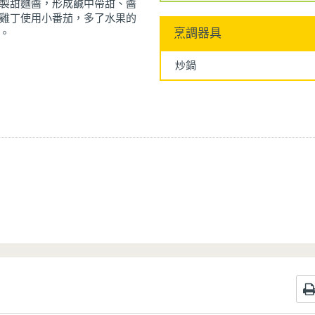
製甜麵醬，形成鹹中帶甜、醬
雞丁使用小番茄，多了水果的
。
烹調器具
炒鍋