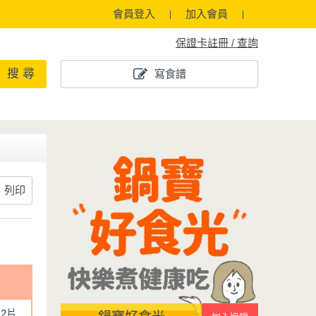
會員登入
加入會員
保證卡註冊 / 查詢
搜 尋
寫食譜
列印
2片