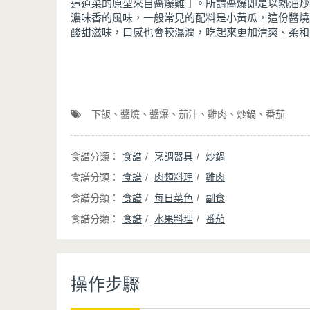
這道菜的原型來自醬爆雞丁。所謂醬爆即是以熱油炒
濃味香的風味，一般常見的配料是小黃瓜，這份醬燒
酸甜滋味，口感也會較濕潤，吃起來更加清爽、柔和
下飯
醬燒
醬爆
茄汁
雞肉
炒鍋
番茄
食譜
烹調器具
炒鍋
食譜
肉類料理
雞肉
食譜
每日菜色
副食
食譜
水果料理
番茄
操作步驟