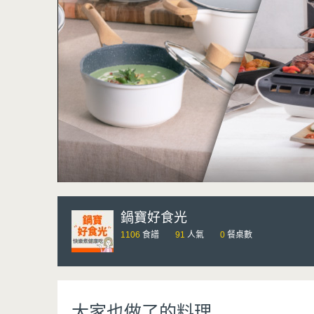
鍋寶好食光
1106
食譜
91
人氣
0
餐桌數
大家也做了的料理