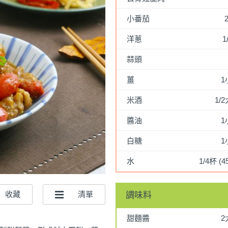
小番茄
洋蔥
1
蒜頭
薑
1
米酒
1/
醬油
1
白糖
1
水
1/4杯 (4
調味料
甜麵醬
2