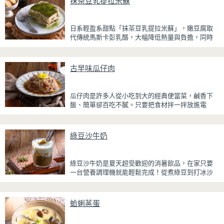
抹茶豆乳提拉米蘇
日系輕盈系甜點「抹茶豆乳提拉米蘇」，嫩豆腐取
代傳統馬斯卡彭乳酪，大幅降低熱量與負擔，同時
保有綿密滑順的口感。豆腐與鮮奶油完美融合，想
更低熱量可以用希臘優格取代鮮奶油，入口輕盈不
厚重，搭配帶微苦茶香的抹茶與香氣濃郁的黃豆
古早味瓜仔肉
粉，甜而不膩，層次更加豐富。
浸泡抹茶液的手指餅乾增加濕潤口感，每一口都能
瓜仔肉是許多人從小吃到大的經典便當菜，鹹香下
吃到淡淡的茶香。相較於傳統提拉米蘇，這款更清
飯、簡單卻百吃不膩。只要把食材拌一拌放進電
爽、更低負擔，無論是下午茶、飯後甜點，或是正
鍋，就能一鍋到底輕鬆完成，不用顧火和翻炒，很
在控制飲食卻想滿足甜點胃的你，都能大口享受這
適合夏天在家做來吃，省時又不用流汗。
份療癒又健康的日系點心。
綠豆沙牛奶
蒸好的瓜仔肉鮮嫩多汁，絞肉吸飽脆瓜醬汁的甘甜
鹹香，入口柔軟細緻，還能吃到脆瓜爽脆的口感。
蒜香醬汁與脆瓜獨特的甘甜完美融合，每一口都充
綠豆沙牛奶是夏天超受歡迎的消暑飲品，在家只要
滿濃濃古早味，帶便當、配稀飯、配白飯都好吃，
一台營養調理機就能輕鬆完成！從煮綠豆到打冰沙
讓人忍不住多扒好幾口飯，是一道簡單又美味的經
一機搞定，不用另外準備鍋子或果汁機，省時又方
典家常菜。
便~
蛤蜊蒸蛋
先把綠豆煮到綿密鬆軟，再攪打成綠豆沙，最後跟
牛奶混合均勻就完成~口感細緻滑順，入口帶有綠豆
天然清香，搭配濃郁奶香，冰冰喝清涼又消暑，炎