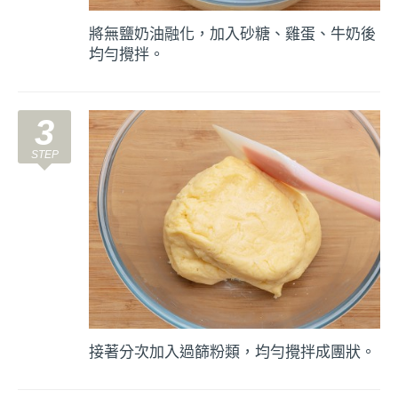
將無鹽奶油融化，加入砂糖、雞蛋、牛奶後
均勻攪拌。
3
接著分次加入過篩粉類，均勻攪拌成團狀。