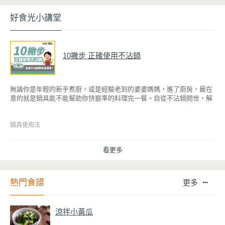
好食光小講堂
10撇步 正確使用不沾鍋
無論你是年輕的新手煮廚，或是經驗老到的婆婆媽媽，進了廚房，最在
意的就是鍋具能不能幫助你快狠準的料理完一餐。自從不沾鍋問世，解
決了雞蛋、魚肉等沾鍋的問題後，就深受普羅大眾的喜愛，而鍋寶為了
讓大家食得安心放心，更將不沾鍋具送交SGS檢驗，獲得國家認證。也
因此金鑽不沾系列的鍋具，更年年穩居銷售排行榜的前幾名。然而如何
鍋具使用法
用得正確、用得久，本文歸納出10點小撇步，立馬告訴您！
看更多
熱門食譜
更多
涼拌小黃瓜