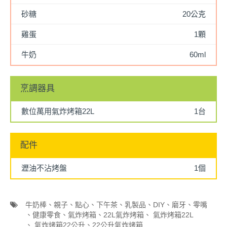
砂糖
20公克
雞蛋
1顆
牛奶
60ml
烹調器具
數位萬用氣炸烤箱22L
1台
配件
瀝油不沾烤盤
1個
牛奶棒
親子
點心
下午茶
乳製品
DIY
磨牙
零嘴
健康零食
氣炸烤箱
22L氣炸烤箱
氣炸烤箱22L
氣炸烤箱22公升
22公升氣炸烤箱