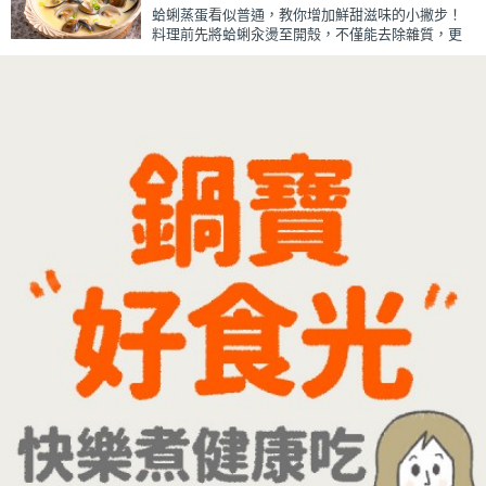
蛤蜊蒸蛋看似普通，教你增加鮮甜滋味的小撇步！
炎夏日一定要喝一杯！
料理前先將蛤蜊汆燙至開殼，不僅能去除雜質，更
能保留鮮甜的蛤蜊高湯。將高湯過濾後加入蛋液一
起蒸煮，每一口蒸蛋都吸附了滿滿海鮮精華，讓原
本普通的蒸蛋更加濃郁鮮甜。
蒸蛋口感柔嫩細緻、入口即化，搭配飽滿彈牙的蛤
蜊，鮮、甜、嫩三種口感一次滿足。最後撒上蔥花
提香，簡單調味就能襯托食材原味，是一道全家人
都會愛的家常料理。