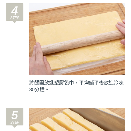
4
將麵團放進塑膠袋中，平均鋪平後放進冷凍
30分鐘。
5