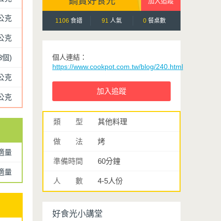
鍋寶好食光
5公克
1106
食譜
91
人氣
0
餐桌數
0公克
3個)
個人連結：
https://www.cookpot.com.tw/blog/240.html
5公克
5公克
類 型
其他料理
做 法
烤
適量
準備時間
60分鐘
適量
人 數
4-5人份
好食光小講堂