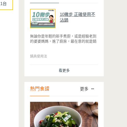
1台
10撇步 正確使用不
沾鍋
無論你是年輕的新手煮廚，或是經驗老到
的婆婆媽媽，進了廚房，最在意的就是鍋
具能不能幫助你快狠準的料理完一餐。自
從不沾鍋問世，解決了雞蛋、魚肉等沾鍋
的問題後，就深受普羅大眾的喜愛，而鍋
鍋具使用法
寶為了讓大家食得安心放心，更將不沾鍋
具送交SGS檢驗，獲得國家認證。也因此
看更多
金鑽不沾系列的鍋具，更年年穩居銷售排
行榜的前幾名。然而如何用得正確、用得
久，本文歸納出10點小撇步，立馬告訴
您！
熱門食譜
更多