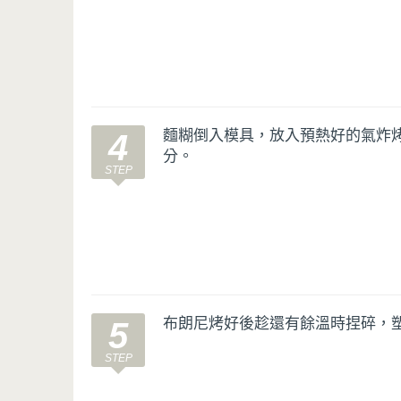
麵糊倒入模具，放入預熱好的氣炸烤
4
分。
布朗尼烤好後趁還有餘溫時捏碎，
5