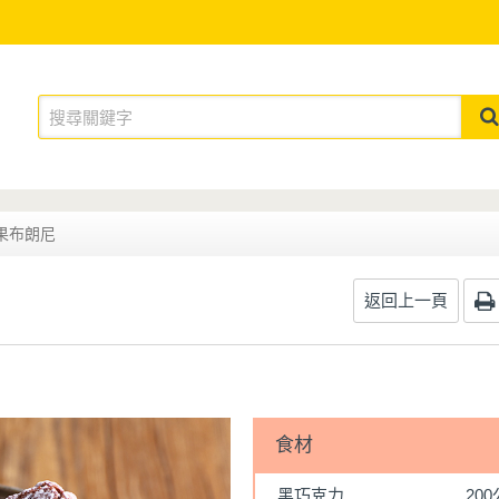
果布朗尼
返回上一頁
食材
黑巧克力
20