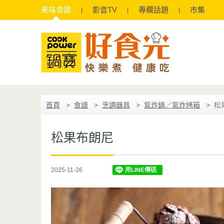
美味
食譜
影音
TV
專欄
話題
市集
首頁
食譜
烹調器具
氣炸鍋／氣炸烤箱
松
松果布朗尼
2025-11-26