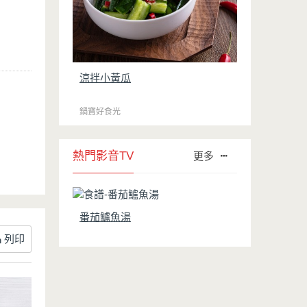
涼拌小黃瓜
鍋寶好食光
熱門影音TV
更多
番茄鱸魚湯
列印