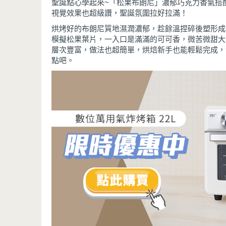
聖誕點心學起來~「松果布朗尼」濃郁巧克力香氣搭
視覺效果也超級讚，聖誕氛圍拉好拉滿！
烘烤好的布朗尼質地濕潤濃郁，趁餘溫捏碎後塑形成
模擬松果葉片，一入口是滿滿的可可香，微苦微甜大
層次豐富，做法也超簡單，烘焙新手也能輕鬆完成，
點吧。