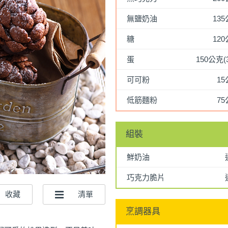
無鹽奶油
13
糖
12
蛋
150公克(
可可粉
1
低筋麵粉
7
組裝
鮮奶油
巧克力脆片
烹調器具