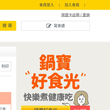
會員登入
加入會員
保證卡註冊 / 查詢
搜 尋
寫食譜
列印
0公克