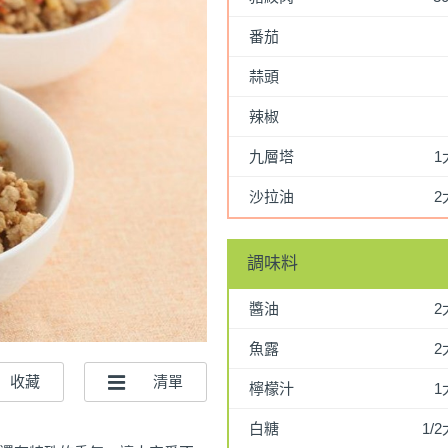
番茄
蒜頭
辣椒
九層塔
1
沙拉油
2
調味料
醬油
2
魚露
2
檸檬汁
1
白糖
1/