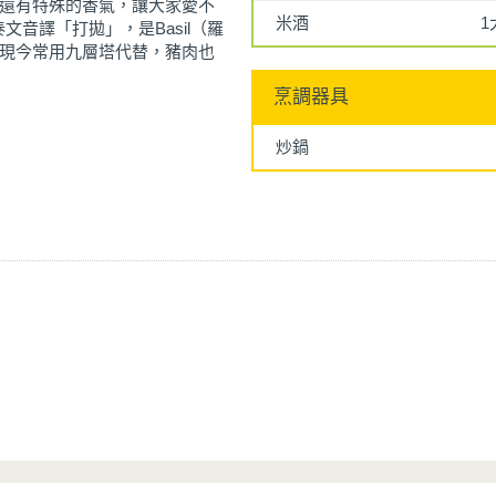
還有特殊的香氣，讓大家愛不
米酒
1
泰文音譯「打拋」，是Basil（羅
現今常用九層塔代替，豬肉也
烹調器具
炒鍋