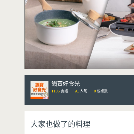
鍋寶好食光
1106
食譜
91
人氣
0
餐桌數
大家也做了的料理