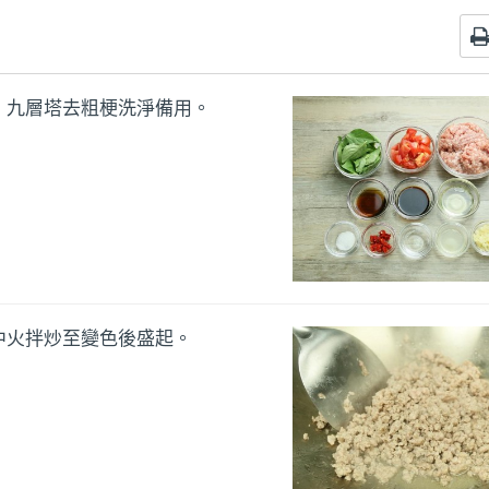
，九層塔去粗梗洗淨備用。
中火拌炒至變色後盛起。