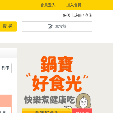
會員登入
加入會員
保證卡註冊 / 查詢
搜 尋
寫食譜
列印
00克