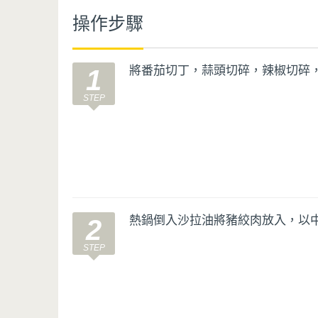
操作步驟
將番茄切丁，蒜頭切碎，辣椒切碎
1
熱鍋倒入沙拉油將豬絞肉放入，以
2