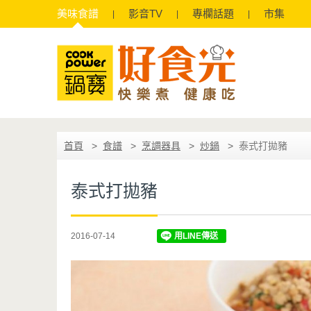
美味
食譜
影音
TV
專欄
話題
市集
首頁
食譜
烹調器具
炒鍋
泰式打拋豬
泰式打拋豬
2016-07-14