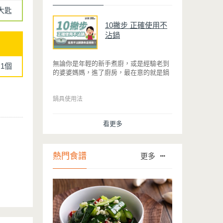
大匙
10撇步 正確使用不
沾鍋
無論你是年輕的新手煮廚，或是經驗老到
1個
的婆婆媽媽，進了廚房，最在意的就是鍋
具能不能幫助你快狠準的料理完一餐。自
從不沾鍋問世，解決了雞蛋、魚肉等沾鍋
的問題後，就深受普羅大眾的喜愛，而鍋
鍋具使用法
寶為了讓大家食得安心放心，更將不沾鍋
具送交SGS檢驗，獲得國家認證。也因此
看更多
金鑽不沾系列的鍋具，更年年穩居銷售排
行榜的前幾名。然而如何用得正確、用得
久，本文歸納出10點小撇步，立馬告訴
您！
熱門食譜
更多