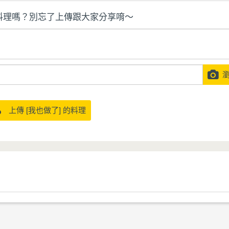
料理嗎？別忘了上傳跟大家分享唷～
瀏
上傳 [我也做了] 的料理