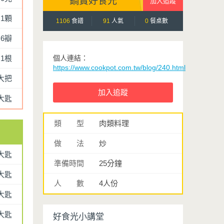
鍋寶好食光
1顆
1106
食譜
91
人氣
0
餐桌數
6瓣
1根
個人連結：
https://www.cookpot.com.tw/blog/240.html
大把
大匙
類 型
肉類料理
做 法
炒
大匙
準備時間
25分鐘
大匙
人 數
4人份
大匙
2大匙
好食光小講堂