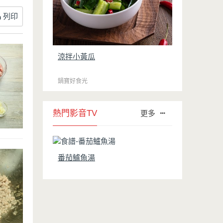
列印
涼拌小黃瓜
鍋寶好食光
熱門影音TV
更多
番茄鱸魚湯