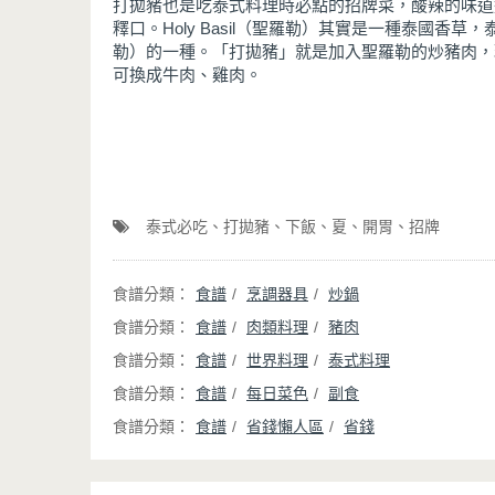
打拋豬也是吃泰式料理時必點的招牌菜，酸辣的味道
釋口。Holy Basil（聖羅勒）其實是一種泰國香草，
勒）的一種。「打拋豬」就是加入聖羅勒的炒豬肉，
可換成牛肉、雞肉。
泰式必吃
打拋豬
下飯
夏
開胃
招牌
食譜
烹調器具
炒鍋
食譜
肉類料理
豬肉
食譜
世界料理
泰式料理
食譜
每日菜色
副食
食譜
省錢懶人區
省錢