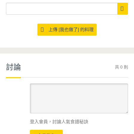
上傳 [我也做了] 的料理
討論
共 0 則
登入會員，討論人氣食譜秘訣