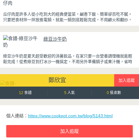
於傳統提拉米蘇，這款更清爽、更低負擔，無論是下午茶、飯後甜點，或
是正在控制飲食卻想滿足甜點胃的你，都能大口享受這份療癒又健康的日
瓜仔肉是許多人從小吃到大的經典便當菜，鹹香下飯、簡單卻百吃不膩。
系點心。
只要把食材拌一拌放進電鍋，就能一鍋到底輕鬆完成，不用顧火和翻炒，
很適合夏天在家做來吃，省時又不用流汗。
蒸好的瓜仔肉鮮嫩多汁，絞肉吸飽脆瓜醬汁的甘甜鹹香，入口柔軟細緻，
綠豆沙牛奶
還能吃到脆瓜爽脆的口感。蒜香醬汁與脆瓜獨特的甘甜完美融合，每一口
都充滿濃濃古早味，帶便當、配稀飯、配白飯都好吃，讓人忍不住多扒好
幾口飯，是一道簡單又美味的經典家常菜。
綠豆沙牛奶是夏天超受歡迎的消暑飲品，在家只要一台營養調理機就能輕
鬆完成！從煮綠豆到打冰沙一機搞定，不用另外準備鍋子或果汁機，省時
又方便~
先把綠豆煮到綿密鬆軟，再攪打成綠豆沙，最後跟牛奶混合均勻就完成~口
鄭欣宜
感細緻滑順，入口帶有綠豆天然清香，搭配濃郁奶香，冰冰喝清涼又消
暑，炎炎夏日一定要喝一杯！
12
食譜
5
人氣
0
餐桌數
個人連結：
https://www.cookpot.com.tw/blog/5143.html