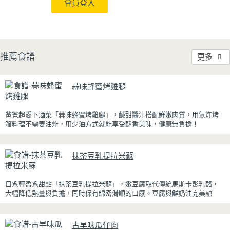
會員登入
推薦食譜
更多
蒜味蜂蜜烤雞腿
爸爸超愛下酒菜「蒜味蜂蜜烤雞腿」，鹹甜醬汁搭配鮮嫩肉質，用氣炸烤
箱料理不需要油炸，用少油方式就能享受酥香美味，健康無負擔！
雞腿先以醬油、蜂蜜、蒜泥與香料醃製入味，再放入氣炸烤箱烘烤，免油
炸也能烤出外皮金黃微酥、肉質多汁的完美口感。最後刷上一層蜂蜜蒜香
抹茶豆乳提拉米蘇
醬，讓雞皮散發迷人的焦糖光澤與蜂蜜的自然香甜，搭配冰涼啤酒更是絕
配！無論是父親節、聚會或宵夜時光，在家就能輕鬆端出美味下酒菜。
日系輕盈系甜點「抹茶豆乳提拉米蘇」，嫩豆腐取代傳統馬斯卡彭乳酪，
大幅降低熱量與負擔，同時保有綿密滑順的口感。豆腐與鮮奶油完美融
合，想更低熱量可以用希臘優格取代鮮奶油，入口輕盈不厚重，搭配帶微
苦茶香的抹茶與香氣濃郁的黃豆粉，甜而不膩，層次更加豐富。
古早味瓜仔肉
浸泡抹茶液的手指餅乾增加濕潤口感，每一口都能吃到淡淡的茶香。相較