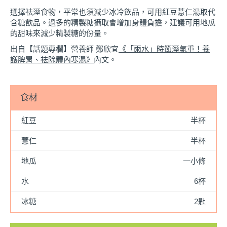
選擇祛溼食物，平常也須減少冰冷飲品，可用紅豆薏仁湯取代
含糖飲品。過多的精製糖攝取會增加身體負擔，建議可用地瓜
的甜味來減少精製糖的份量。
出自【話題專欄】營養師 鄭欣宜
《「雨水」時節溼氣重！養
護脾胃、祛除體內寒濕》
內文。
食材
紅豆
半杯
薏仁
半杯
地瓜
一小條
水
6杯
冰糖
2匙