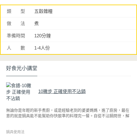
類 型
五穀雜糧
做 法
煮
準備時間
120分鐘
人 數
1-4人份
好食光小講堂
10撇步 正確使用不沾鍋
無論你是年輕的新手煮廚，或是經驗老到的婆婆媽媽，進了廚房，最在
意的就是鍋具能不能幫助你快狠準的料理完一餐。自從不沾鍋問世，解
決了雞蛋、魚肉等沾鍋的問題後，就深受普羅大眾的喜愛，而鍋寶為了
讓大家食得安心放心，更將不沾鍋具送交SGS檢驗，獲得國家認證。也
因此金鑽不沾系列的鍋具，更年年穩居銷售排行榜的前幾名。然而如何
鍋具使用法