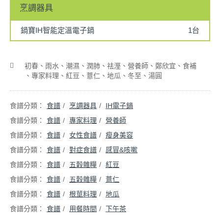
烹調器具
鍋寶IH智能定溫電子鍋
1台
初春
雨水
潮濕
潤肺
祛溼
營養師
鄭欣宜
食補
專家料理
紅豆
薏仁
地瓜
冬至
湯圓
食譜
烹調器具
IH電子鍋
食譜
專家料理
營養師
食譜
女性食譜
瘦身美容
食譜
對症食譜
感冒&咳嗽
食譜
五穀雜糧
紅豆
食譜
五穀雜糧
薏仁
食譜
根莖料理
地瓜
食譜
用餐時間
下午茶