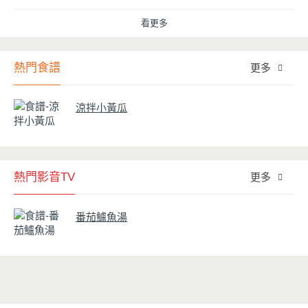
用得正確、用得久，本文歸納出10點小撇步，立馬告訴您！
看更多
熱門食譜
更多
涼拌小黃瓜
熱門影音TV
更多
番茄鱸魚湯