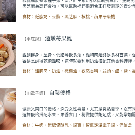
核桃屬於堅果種子類，富含維生素E可以幫助抗氧化，提高免
黑芝麻為高鈣食物，可以幫助補鈣很適合正在發育期的青少
脂奶及豆漿富含豐富的優質蛋白質，可以幫助增強免疫力。
食材：低脂奶、豆漿、黑芝麻、核桃、蔬果研磨機
芝麻用研磨機打碎以後更好吸收，無論青少年或長輩都很適
出自【話題專欄】營養師 鄭欣宜
《
健康飲食取向，追求不生
養飲
》
內文。
酒燉苺果雞
【平底鍋】
說到健身、塑身、低脂等飲食法，雞胸肉始終是食材首選，
容易烹調得乾柴難咬，這時就要利用奶油搭配其他香料醃拌
口感溫潤而富有味覺層次。本食譜為
人小份量，很適合小
1-2
族日常晚餐，就算一個人吃也要好好吃，不沾鍋具更是新手
選，好洗又不沾。
自製優格
【IH電子鍋】
健康又爽口的優格，深受女性喜愛，尤其是炎熱夏季，沒有
選擇優格搭配水果、果醬食用，稍微提供飽足感，又能增加
菌。只是市售優格價格偏高，且大多都含有高糖分，自己在
食材：牛奶、無糖優酪乳、鍋寶IH智能定溫電子鍋、保鮮盒
能確保食用的品質與健康。鍋寶IH智能定溫電子鍋具有定溫
能，選擇最適合菌種發酵的43度、6小時，利用簡單的材料