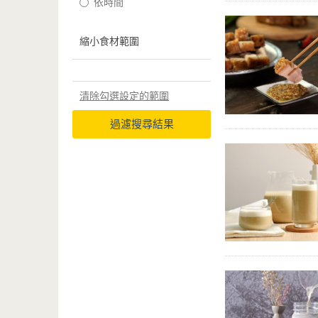
依時間
縮小食材範圍
清除勾選設定的範圍
過濾搜尋結果