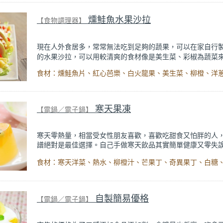
無糖優酪乳，在鍋內發酵。零技術卻有高成功率，成本相對
味和健康卻不減喔！
燻鮭魚水果沙拉
【食物調理器】
現在人外食居多，常常無法吃到足夠的蔬果，可以在家自行
的水果沙拉，可以用較清爽的食材像是美生菜、彩椒為蔬菜
自己補充膳食纖維。
出自
【話題專欄】營養師
鄭欣宜《營
除 網路減肥迷思
》
內文。
寒天果凍
【電鍋／電子鍋】
寒天零熱量，相當受女性朋友喜歡，喜歡吃甜食又怕胖的人
譜絕對是最佳選擇。自己手做寒天飲品其實簡單健康又零失
寒天飲品恐加入看不懂的食品添加劑，要給小孩子吃也不安
康的你何不在家自己動手試試看呢？
自製簡易優格
【電鍋／電子鍋】