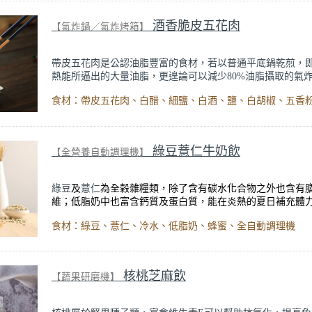
用這套海陸大餐吧。
酒香脆皮五花肉
【氣炸鍋／氣炸烤箱】
帶皮五花肉是公認油脂豐富的食材，若以普通平底鍋乾煎，
熱能所逼出的大量油脂，更遑論可以減少80%油脂攝取的氣
利用氣炸鍋的360度熱能，將酒香迫入五花肉中，且可以完美
「酥炸」過的表皮，讓肉質口感鮮嫩、表皮口感酥脆，兩種
享受。
綠豆薏仁牛奶飲
【全營養自動調理機】
綠豆
及
薏仁
為全榖雜糧類，除了含有碳水化合物之外也含有
維；低脂奶中也富含鈣質及蛋白質，能在炎熱的夏日補充體
的健康冷飲。使用全營養自動調理機的自動攪打程序，可使
食材：綠豆、薏仁、冷水、低脂奶、蜂蜜、全自動調理機
仁從生的煮到熟，一機完成，簡單補充身體所需營養。
出自【話題專欄】營養師 鄭欣宜
《夏日健康消暑冰飲》
內文
核桃芝麻飲
【蔬果研磨機】