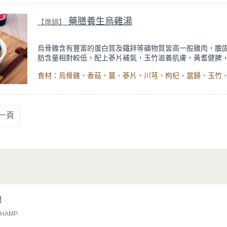
藥膳養生烏雞湯
【燉鍋】
烏骨雞含有豐富的蛋白質及鐵鋅等礦物質皆高一般雞肉，膽
肪含量相對較低，配上蔘片補氣，玉竹滋養肌膚，黃耆健脾
肺生津，當歸活血，川芎祛風止痛，枸杞提升免疫力，黑棗
心安神、益智健腦、增進食慾，故合適於秋冬的進補了。
一頁
們
CHAMP
.