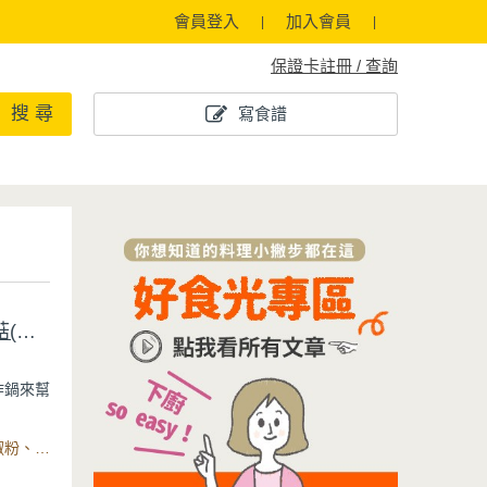
會員登入
加入會員
保證卡註冊 / 查詢
搜 尋
寫食譜
菜)
炸鍋來幫
升的大
食材：去骨雞腿、洋蔥、蔥、蒜頭、醬油膏、鹽、糖、白胡椒粉、米酒、太白粉、中卷、芹菜、辣椒、蒜頭、鹽、太白粉、米酒、米酒、鹽、白胡椒粉、奶油、洋蔥、鴻喜菇、雪白菇、鮮香菇、杏鮑菇、蒜頭、鹽、黑胡椒、7L氣炸鍋
空耍廢，
舒服地享