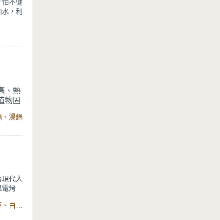
了怕不健
加水，利
鮮水果、
高、熱
植物固
專欄】
鍋、湯鍋
。
合現代人
溫電烤
軟，吃起
食材：沙拉油、蛋、鮮奶、細砂糖、糯米粉、泡打粉、蜜紅豆、白芝麻、烘焙紙、年糕烤模、烘焙級多功能定溫電烤箱