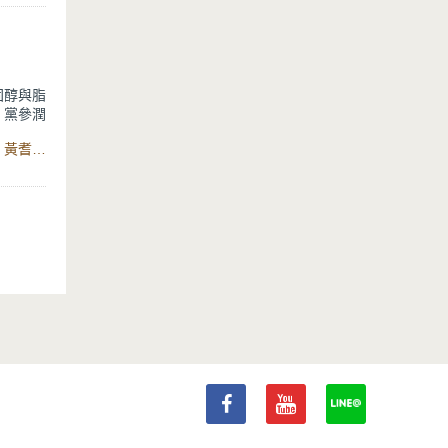
固醇與脂
，黨參潤
抗過敏寧
食材：烏骨雞、香菇、薑、蔘片、川芎、枸杞、當歸、玉竹、黃耆、黨參、黑棗、米酒、鹽、燉鍋