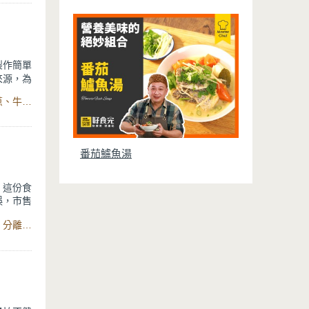
較低，美
製作簡單
來源，為
養師破
食材：燻鮭魚片、紅心芭樂、白火龍果、美生菜、柳橙、洋蔥、牛番茄、黃甜椒、紅甜椒、檸檬、鳳梨、魚露、和風醬、多功能食物調理器
番茄鱸魚湯
，這份食
誤，市售
心，求健
食材：寒天洋菜、熱水、柳橙汁、芒果丁、奇異果丁、白糖、分離式電鍋、保鮮盒