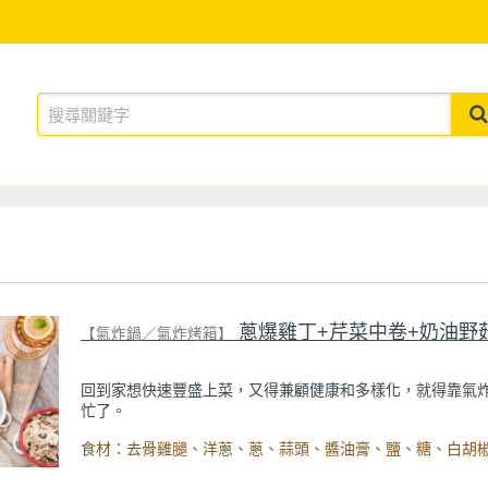
蔥爆雞丁+芹菜中卷+奶油野菇(一鍋三
【氣炸鍋／氣炸烤箱】
回到家想快速豐盛上菜，又得兼顧健康和多樣化，就得靠氣
忙了。
利用氣炸鍋的熱氣旋對流原理，讓食材均勻受熱；加以7L公
容量，可同時料理不同菜餚，省下的時間用來翹腳追劇或放
才是暢意人生啊！有菜、有肉、有海鮮全通包，今天就在家