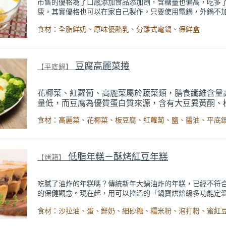
市售的優格為了口感添加食品添加劑，含糖量也偏高，吃多
康。其實優格也可以在家自己製作。只要使用電鍋，外鍋不
用保溫功能來培養菌種。在家自製的原味優格，只要加入新
食材：全脂鮮奶、原味優酪乳、分離式電鍋、保鮮盒
蜂蜜、燕麥片、堅果，就是健康營養的代餐。
豆腐高麗菜捲
【平底鍋】
花椰菜、紅蘿蔔、高麗菜屬於蔬菜類，膳食纖維含量
量低，而豆腐為優質蛋白質來源，含有大豆異黃酮、
醇，可作為體重控制的蛋白質選擇之一。
出自【話題
食材：高麗菜、花椰菜、板豆腐、紅蘿蔔、鹽、醬油、平底
營養師
鄭欣宜《
營養師帶你破除網路減肥迷思
》內文
低脂年糕－酥烤紅豆年糕
【烤箱】
吃膩了油炸的年糕嗎？傳統新年大鍋油炸的年糕，已經不符
的保健觀念。現在起，用可以控溫的「鍋寶烘焙級多功能定
箱」來做低油低脂的酥烤年糕！烘烤的年糕口感既扎實又鬆
來不油不膩，平時當作下午茶點心，配茶配咖啡都好吃！