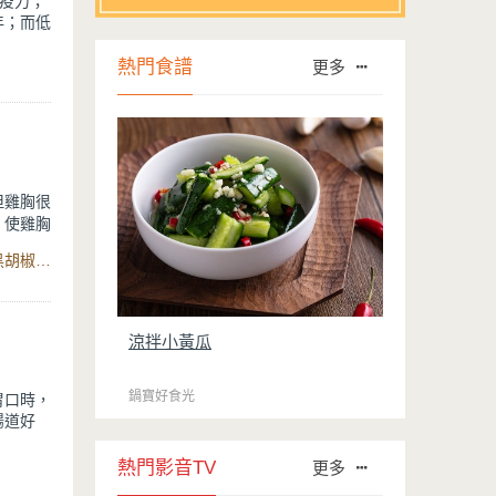
疫力；
年；而低
將核桃與
熱門食譜
合飲用。
更多
病的營
但雞胸很
，使雞胸
資單身
食材：雞胸肉、奶油、橄欖油、孜然香料、蒜頭、醋、鹽、黑胡椒、蔓越苺乾、馬鈴薯、紅蘿蔔、白葡萄酒、平煎鍋
廚娘的首
涼拌小黃瓜
鍋寶好食光
胃口時，
腸道好
家製作，
料理功
熱門影音TV
更多
—牛奶及