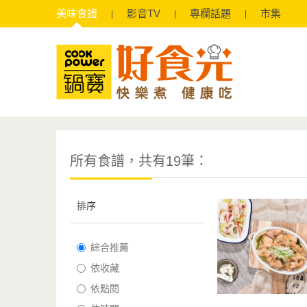
美味
食譜
影音
TV
專欄
話題
市集
所有食譜，共有19筆：
排序
綜合推薦
依收藏
依點閱