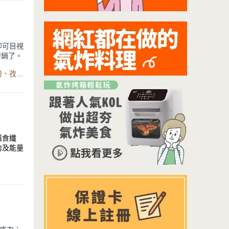
即可目視
炸鍋了。
呈現
食材：帶皮五花肉、白醋、細鹽、白酒、鹽、白胡椒、五香粉、孜然粉、鍋寶萬用健康氣炸鍋、烤架
風味一次
膳食纖
力及能量
綠豆及薏
。