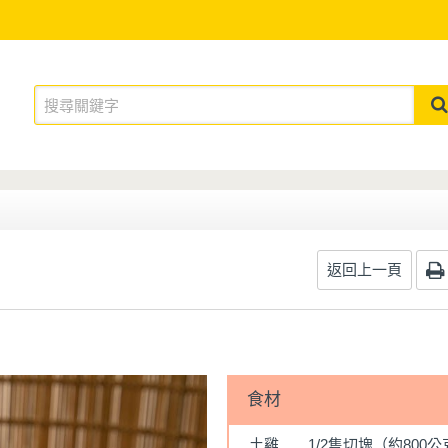
返回上一頁
食材
土雞
1/2隻切塊（約800