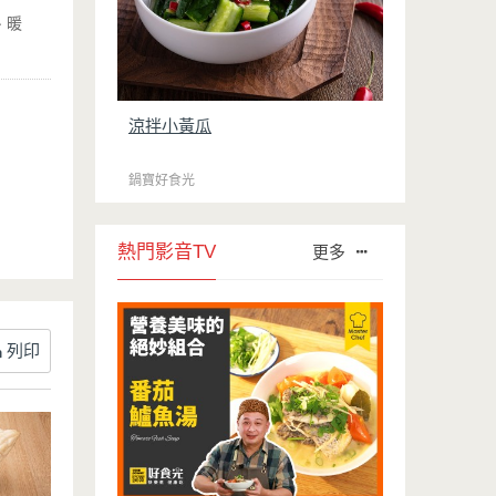
暖
涼拌小黃瓜
鍋寶好食光
熱門影音TV
更多
列印