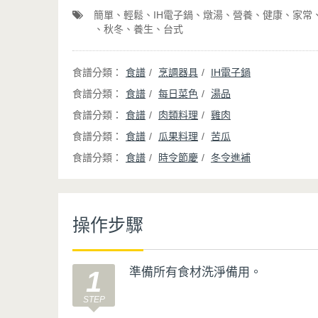
簡單
輕鬆
IH電子鍋
燉湯
營養
健康
家常
秋冬
養生
台式
食譜
烹調器具
IH電子鍋
食譜
每日菜色
湯品
食譜
肉類料理
雞肉
食譜
瓜果料理
苦瓜
食譜
時令節慶
冬令進補
操作步驟
準備所有食材洗淨備用。
1