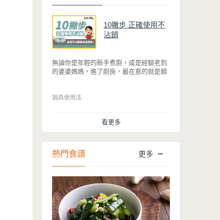
10撇步 正確使用不
沾鍋
無論你是年輕的新手煮廚，或是經驗老到
的婆婆媽媽，進了廚房，最在意的就是鍋
具能不能幫助你快狠準的料理完一餐。自
從不沾鍋問世，解決了雞蛋、魚肉等沾鍋
的問題後，就深受普羅大眾的喜愛，而鍋
鍋具使用法
寶為了讓大家食得安心放心，更將不沾鍋
具送交SGS檢驗，獲得國家認證。也因此
看更多
金鑽不沾系列的鍋具，更年年穩居銷售排
行榜的前幾名。然而如何用得正確、用得
久，本文歸納出10點小撇步，立馬告訴
您！
熱門食譜
更多