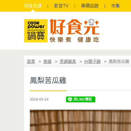
美味
食譜
影音
TV
專欄
話題
市集
首頁
食譜
烹調器具
IH電子鍋
鳳梨苦瓜雞
鳳梨苦瓜雞
2018-02-14