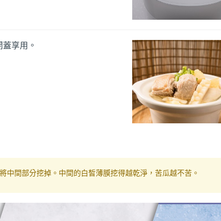
開蓋享用。
將中間部分挖掉。中間的白皙薄膜挖得越乾淨，苦瓜越不苦。