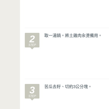
取一湯鍋。將土雞肉汆燙備用。
2
苦瓜去籽、切約3公分塊。
3