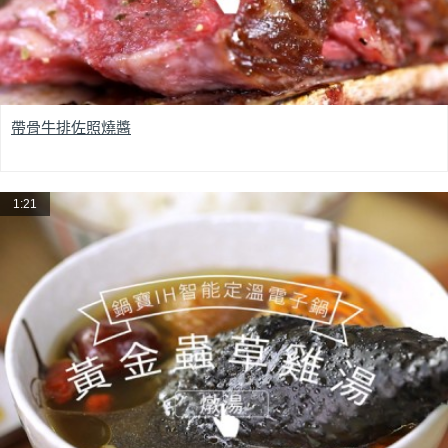
帶骨牛排佐照燒醬
1:21