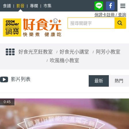
食譜
影音
專欄
市集
保證卡註冊 / 查詢
好食光烹飪教室
好食光小講堂
阿芳小教室
吹風機小教室
影片列表
最新
熱門
0:45