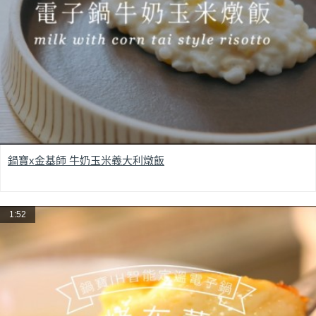
鍋寶x金基師 牛奶玉米義大利燉飯
1:52