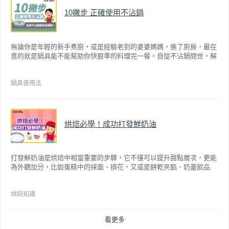
10撇步 正確使用不沾鍋
無論你是年輕的新手煮廚，或是經驗老到的婆婆媽媽，進了廚房，最在
意的就是鍋具能不能幫助你快狠準的料理完一餐。自從不沾鍋問世，解
決了雞蛋、魚肉等沾鍋的問題後，就深受普羅大眾的喜愛，而鍋寶為了
讓大家食得安心放心，更將不沾鍋具送交SGS檢驗，獲得國家認證。也
因此金鑽不沾系列的鍋具，更年年穩居銷售排行榜的前幾名。然而如何
鍋具使用法
用得正確、用得久，本文歸納出10點小撇步，立馬告訴您！
烘焙必學！成功打發鮮奶油
打發鮮奶油是烘焙中相當重要的步驟，它不僅可以提升甜點層次，更能
為外觀加分，比如蛋糕中的抹面、擠花，又或是餅乾夾餡、奶蓋飲品
等，而不同的打發程度有不同口感，以下就來介紹如何成功打發鮮奶
油。
烘焙知識
看更多