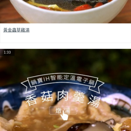
黃金蟲草雞湯
1:33