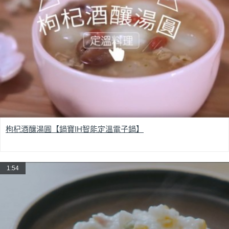
枸杞酒釀湯圓【鍋寶IH智能定溫電子鍋】
1:54