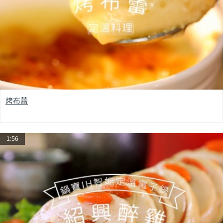
烤布蕾
1:56