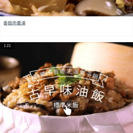
香菇肉羹湯
1:21