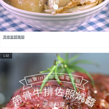
清燉當歸豬腳
1:32