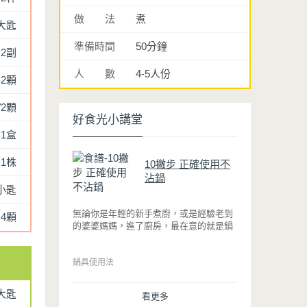
做 法
煮
大匙
準備時間
50分鐘
2副
人 數
4-5人份
2顆
/2顆
好食光小講堂
1盒
1株
10撇步 正確使用不
沾鍋
小匙
無論你是年輕的新手煮廚，或是經驗老到
4顆
的婆婆媽媽，進了廚房，最在意的就是鍋
具能不能幫助你快狠準的料理完一餐。自
從不沾鍋問世，解決了雞蛋、魚肉等沾鍋
的問題後，就深受普羅大眾的喜愛，而鍋
鍋具使用法
寶為了讓大家食得安心放心，更將不沾鍋
具送交SGS檢驗，獲得國家認證。也因此
大匙
看更多
金鑽不沾系列的鍋具，更年年穩居銷售排