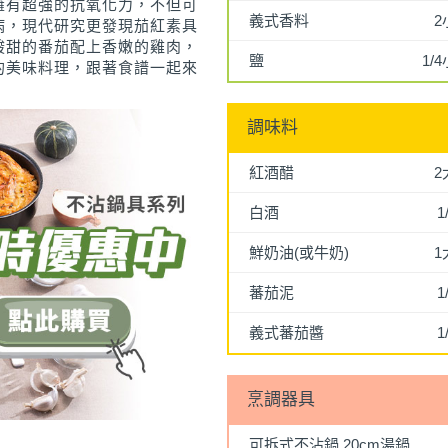
擁有超強的抗氧化力，不但可
義式香料
2
病，現代研究更發現茄紅素具
酸甜的番茄配上香嫩的雞肉，
鹽
1/
的美味料理，跟著食譜一起來
調味料
紅酒醋
2
白酒
1
鮮奶油(或牛奶)
1
蕃茄泥
1
義式蕃茄醬
1
烹調器具
可拆式不沾鍋 20cm湯鍋