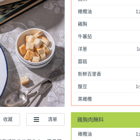
橄欖油
1
雞胸
牛蕃茄
洋蔥
1
蘑菇
新鮮百里香
酸豆
1
黑橄欖
雞胸肉醃料
橄欖油
1