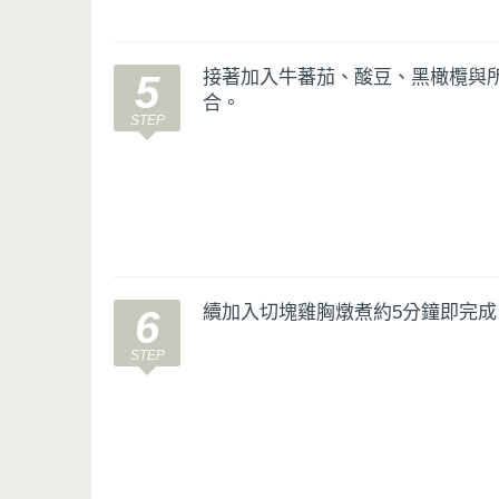
接著加入牛蕃茄、酸豆、黑橄欖與
5
合。
續加入切塊雞胸燉煮約5分鐘即完成
6