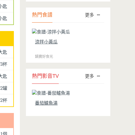
行榜的前幾名。然而如何用得正確、用得
小匙
久，本文歸納出10點小撇步，立馬告訴
您！
熱門食譜
更多
4小匙
涼拌小黃瓜
大匙
鍋寶好食光
/3杯
熱門影音TV
大匙
更多
/2罐
/2杯
番茄鱸魚湯
1個