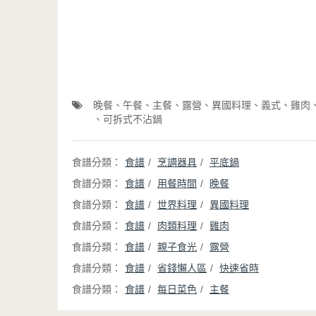
晚餐
午餐
主餐
露營
異國料理
義式
雞肉
可拆式不沾鍋
食譜
烹調器具
平底鍋
食譜
用餐時間
晚餐
食譜
世界料理
異國料理
食譜
肉類料理
雞肉
食譜
親子食光
露營
食譜
省錢懶人區
快速省時
食譜
每日菜色
主餐