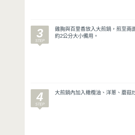
雞胸與百里香放入大煎鍋，煎至兩
3
約2公分大小備用。
大煎鍋內加入橄欖油、洋蔥、蘑菇
4