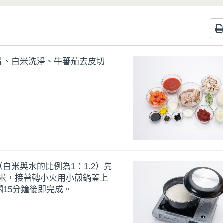
片、白米洗淨、牛蕃茄去皮切
白米與水的比例為1：1.2）先
白米，接著轉小火用小煎鍋蓋上
燜15分鐘後即完成。