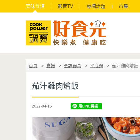
美味
食譜
影音
TV
專欄
話題
市集
首頁
食譜
烹調器具
平底鍋
茄汁雞肉燴飯
茄汁雞肉燴飯
2022-04-15