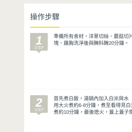
操作步驟
準備所有食材，洋蔥切絲、蘑菇切
1
塊、雞胸洗淨後與醃料醃20分鐘。
首先煮白飯，湯鍋內加入白米與水（
2
用大火煮約6-8分鐘，煮至看得見
煮約10分鐘，最後熄火，蓋上蓋子