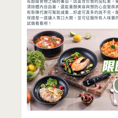
有超級食物之稱的蕃茄，因富含珍貴的茄紅素，
清除體內自由基，還能養顏美容與預防心血管疾
有新陳代謝可幫助減重…好處可真多的說不完。
保證是一道讓人胃口大開，並可征服所有人味蕾
試做看看吧！