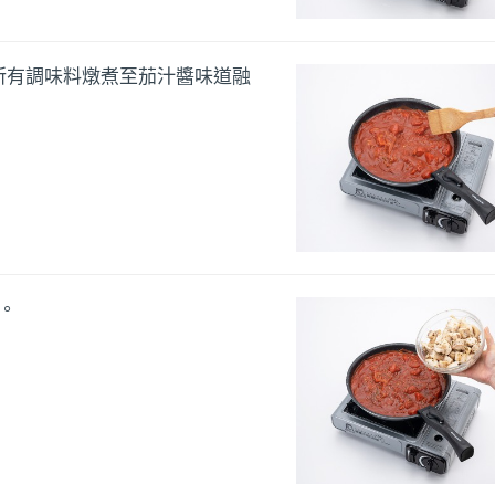
所有調味料燉煮至茄汁醬味道融
。