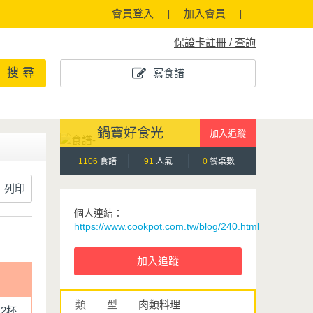
會員登入
加入會員
保證卡註冊 / 查詢
搜 尋
寫食譜
鍋寶好食光
1106
食譜
91
人氣
0
餐桌數
列印
個人連結：
https://www.cookpot.com.tw/blog/240.html
類 型
肉類料理
2杯