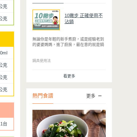
公克
10撇步 正確使用不
5公克
沾鍋
無論你是年輕的新手煮廚，或是經驗老到
的婆婆媽媽，進了廚房，最在意的就是鍋
具能不能幫助你快狠準的料理完一餐。自
0ml
從不沾鍋問世，解決了雞蛋、魚肉等沾鍋
的問題後，就深受普羅大眾的喜愛，而鍋
鍋具使用法
0公克
寶為了讓大家食得安心放心，更將不沾鍋
具送交SGS檢驗，獲得國家認證。也因此
看更多
0公克
金鑽不沾系列的鍋具，更年年穩居銷售排
行榜的前幾名。然而如何用得正確、用得
久，本文歸納出10點小撇步，立馬告訴
0公克
您！
熱門食譜
更多
1台