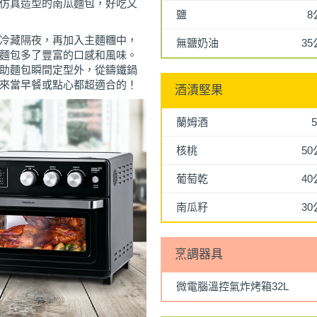
仿真造型的南瓜麵包，好吃又
鹽
8
冷藏隔夜，再加入主麵糰中，
無鹽奶油
3
麵包多了豐富的口感和風味。
助麵包瞬間定型外，從鑄鐵鍋
來當早餐或點心都超適合的！
酒漬堅果
蘭姆酒
5
核桃
5
葡萄乾
4
南瓜籽
3
烹調器具
微電腦溫控氣炸烤箱32L