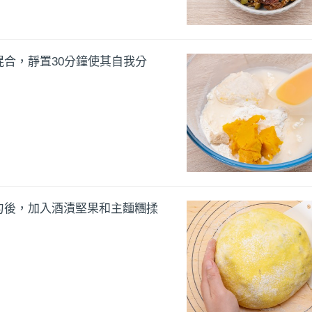
合，靜置30分鐘使其自我分
勻後，加入酒漬堅果和主麵糰揉