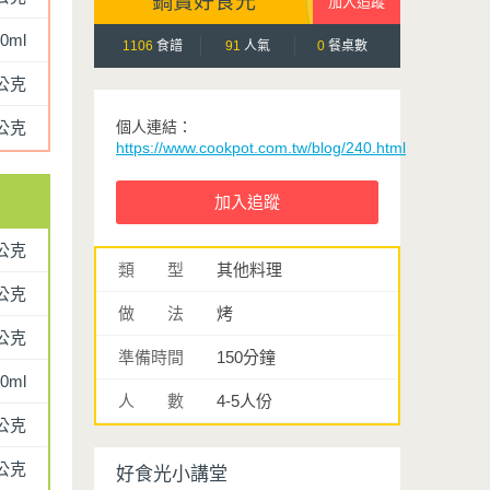
鍋寶好食光
0ml
1106
食譜
91
人氣
0
餐桌數
公克
公克
個人連結：
https://www.cookpot.com.tw/blog/240.html
0公克
類 型
其他料理
0公克
做 法
烤
0公克
準備時間
150分鐘
0ml
人 數
4-5人份
0公克
公克
好食光小講堂