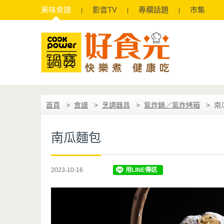
美味
食譜
影音
TV
專欄
話題
市集
首頁
食譜
烹調器具
氣炸鍋／氣炸烤箱
南
南瓜麵包
2023-10-16