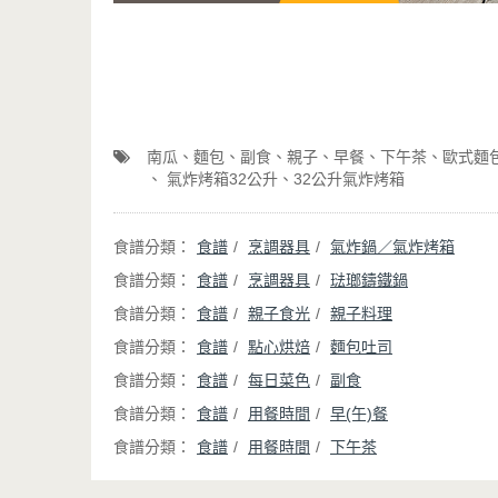
南瓜
麵包
副食
親子
早餐
下午茶
歐式麵
氣炸烤箱32公升
32公升氣炸烤箱
食譜
烹調器具
氣炸鍋／氣炸烤箱
食譜
烹調器具
琺瑯鑄鐵鍋
食譜
親子食光
親子料理
食譜
點心烘焙
麵包吐司
食譜
每日菜色
副食
食譜
用餐時間
早(午)餐
食譜
用餐時間
下午茶