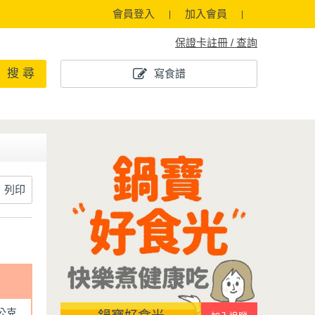
會員登入
加入會員
保證卡註冊 / 查詢
搜 尋
寫食譜
列印
0公克