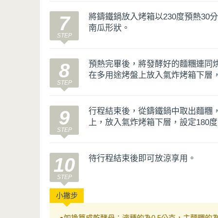
將鑄鐵鍋放入烤箱以230度預熱3
7
南瓜形狀。
預熱完畢後，將發酵好的麵糰連同
8
在多用途烤盤上放入氣炸烤箱下層，
行程結束後，從鑄鐵鍋中取出麵糰
9
上，放入氣炸烤箱下層，設定180
待行程結束後即可放涼享用。
10
●
如換算成乾酵母：液種的為0.5公克，主麵糰的為