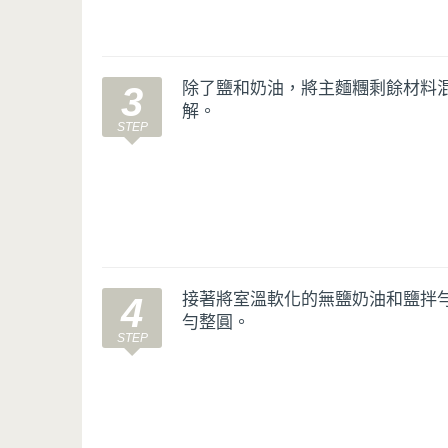
除了鹽和奶油，將主麵糰剩餘材料混
3
解。
接著將室溫軟化的無鹽奶油和鹽拌
4
勻整圓。