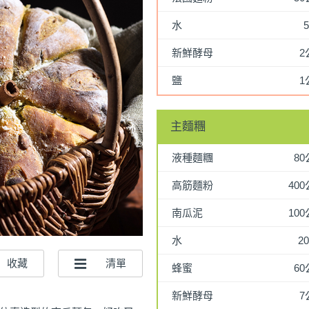
水
5
新鮮酵母
2
鹽
1
主麵糰
液種麵糰
8
高筋麵粉
40
南瓜泥
10
水
20
蜂蜜
6
新鮮酵母
7