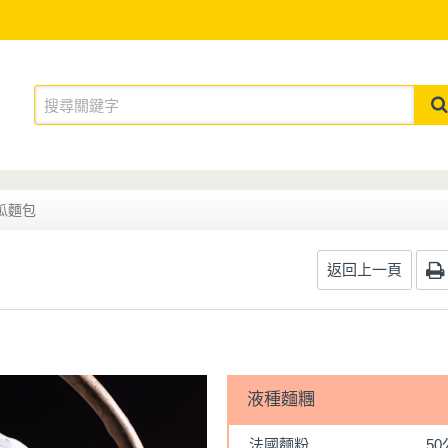
瓜麵包
返回上一頁
液種麵糰
法國麵粉
5