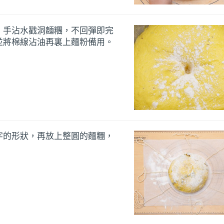
，手沾水戳洞麵糰，不回彈即完
並將棉線沾油再裏上麵粉備用。
字的形狀，再放上整圓的麵糰，