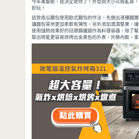
今年萬聖節，就決定是你了！外型與大小以假亂真，
好玩！
這款南瓜麵包使用歐式麵包的作法，先做出液種麵團
讓麵包質地更加柔軟有彈性，另外添加酒漬堅果，讓
使用儲熱效果好的琺瑯鑄鐵鍋作為料理容器，除了幫
取出時能更容易烘烤出金黃色的外表，外酥內軟，拿