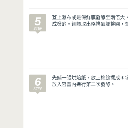
蓋上濕布或是保鮮膜發酵至兩倍大
5
成發酵。麵糰取出略排氣並整圓，
先鋪一張烘焙紙，放上棉線擺成＊
6
放入容器內進行第二次發酵。