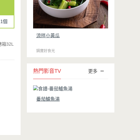
1個
涼拌小黃瓜
箱32L
鍋寶好食光
熱門影音TV
更多
番茄鱸魚湯