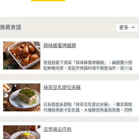
推薦食譜
更多
蒜味蜂蜜烤雞腿
爸爸超愛下酒菜「蒜味蜂蜜烤雞腿」，鹹甜醬汁搭
配鮮嫩肉質，用氣炸烤箱料理不需要油炸，用少油
方式就能享受酥香美味，健康無負擔！
雞腿先以醬油、蜂蜜、蒜泥與香料醃製入味，再放
抹茶豆乳提拉米蘇
入氣炸烤箱烘烤，免油炸也能烤出外皮金黃微酥、
肉質多汁的完美口感。最後刷上一層蜂蜜蒜香醬，
讓雞皮散發迷人的焦糖光澤與蜂蜜的自然香甜，搭
日系輕盈系甜點「抹茶豆乳提拉米蘇」，嫩豆腐取
配冰涼啤酒更是絕配！無論是父親節、聚會或宵夜
代傳統馬斯卡彭乳酪，大幅降低熱量與負擔，同時
時光，在家就能輕鬆端出美味下酒菜。
保有綿密滑順的口感。豆腐與鮮奶油完美融合，想
更低熱量可以用希臘優格取代鮮奶油，入口輕盈不
厚重，搭配帶微苦茶香的抹茶與香氣濃郁的黃豆
古早味瓜仔肉
粉，甜而不膩，層次更加豐富。