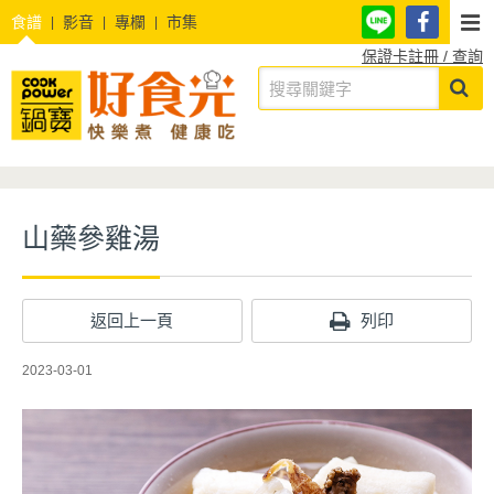
食譜
影音
專欄
市集
保證卡註冊 / 查詢
山藥參雞湯
返回上一頁
列印
2023-03-01