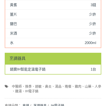
黃耆
3錢
薑片
少許
鹽巴
少許
米酒
少許
水
2000ml
烹調器具
鍋寶IH智能定溫電子鍋
1台
中醫師
換季
過敏
鼻炎
湯品
晚餐
雞肉
山藥
人參
雞湯
IH電子鍋
食譜
烹調器具
IH電子鍋