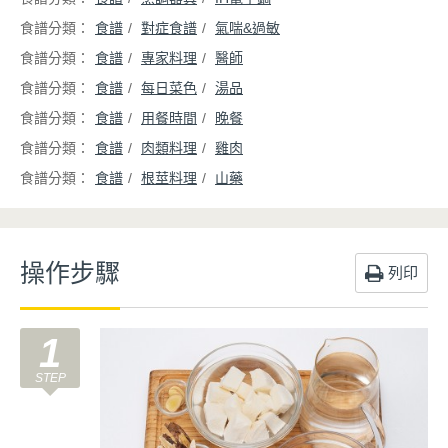
食譜
對症食譜
氣喘&過敏
食譜
專家料理
醫師
食譜
每日菜色
湯品
食譜
用餐時間
晚餐
食譜
肉類料理
雞肉
食譜
根莖料理
山藥
操作步驟
列印
1