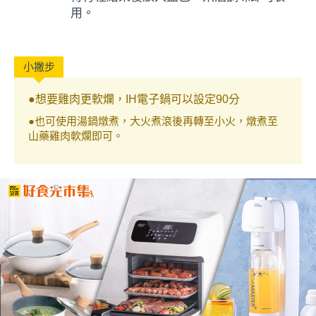
用。
●想要雞肉更軟爛，IH電子鍋可以設定90分
●也可使用湯鍋燉煮，大火煮滾後再轉至小火，燉煮至
山藥雞肉軟爛即可。