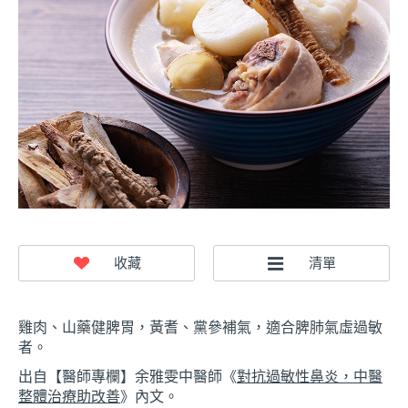
雞肉、山藥健脾胃，黃耆、黨參補氣，適合脾肺氣虛過敏
者。
出自【醫師專欄】余雅雯中醫師《
對抗過敏性鼻炎，中醫
整體治療助改善
》內文。