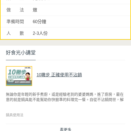
做 法
燉
準備時間
60分鐘
人 數
2-3人份
好食光小講堂
10撇步 正確使用不沾鍋
無論你是年輕的新手煮廚，或是經驗老到的婆婆媽媽，進了廚房，最在
意的就是鍋具能不能幫助你快狠準的料理完一餐。自從不沾鍋問世，解
決了雞蛋、魚肉等沾鍋的問題後，就深受普羅大眾的喜愛，而鍋寶為了
讓大家食得安心放心，更將不沾鍋具送交SGS檢驗，獲得國家認證。也
因此金鑽不沾系列的鍋具，更年年穩居銷售排行榜的前幾名。然而如何
鍋具使用法
用得正確、用得久，本文歸納出10點小撇步，立馬告訴您！
看更多