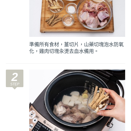
準備所有食材，薑切片，山藥切塊泡水防氧
化，雞肉切塊汆燙去血水備用。
2