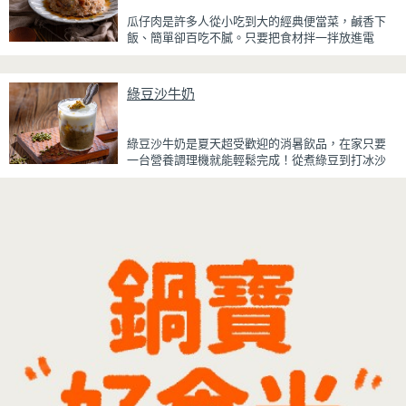
浸泡抹茶液的手指餅乾增加濕潤口感，每一口都能
瓜仔肉是許多人從小吃到大的經典便當菜，鹹香下
吃到淡淡的茶香。相較於傳統提拉米蘇，這款更清
飯、簡單卻百吃不膩。只要把食材拌一拌放進電
爽、更低負擔，無論是下午茶、飯後甜點，或是正
鍋，就能一鍋到底輕鬆完成，不用顧火和翻炒，很
在控制飲食卻想滿足甜點胃的你，都能大口享受這
適合夏天在家做來吃，省時又不用流汗。
份療癒又健康的日系點心。
綠豆沙牛奶
蒸好的瓜仔肉鮮嫩多汁，絞肉吸飽脆瓜醬汁的甘甜
鹹香，入口柔軟細緻，還能吃到脆瓜爽脆的口感。
蒜香醬汁與脆瓜獨特的甘甜完美融合，每一口都充
綠豆沙牛奶是夏天超受歡迎的消暑飲品，在家只要
滿濃濃古早味，帶便當、配稀飯、配白飯都好吃，
一台營養調理機就能輕鬆完成！從煮綠豆到打冰沙
讓人忍不住多扒好幾口飯，是一道簡單又美味的經
一機搞定，不用另外準備鍋子或果汁機，省時又方
典家常菜。
便~
先把綠豆煮到綿密鬆軟，再攪打成綠豆沙，最後跟
牛奶混合均勻就完成~口感細緻滑順，入口帶有綠豆
天然清香，搭配濃郁奶香，冰冰喝清涼又消暑，炎
炎夏日一定要喝一杯！