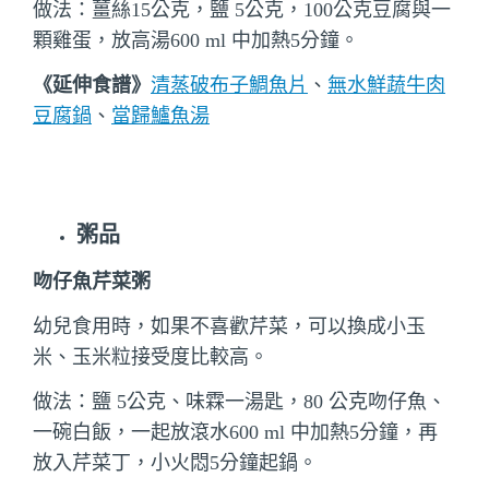
做法：薑絲15公克，鹽 5公克，100公克豆腐與一
顆雞蛋，放高湯600 ml 中加熱5分鐘。
《延伸食譜》
清蒸破布子鯛魚片
、
無水鮮蔬牛肉
豆腐鍋
、
當歸鱸魚湯
粥品
吻仔魚芹菜粥
幼兒食用時，如果不喜歡芹菜，可以換成小玉
米、玉米粒接受度比較高。
做法：鹽 5公克、味霖一湯匙，80 公克吻仔魚、
一碗白飯，一起放滾水600 ml 中加熱5分鐘，再
放入芹菜丁，小火悶5分鐘起鍋。