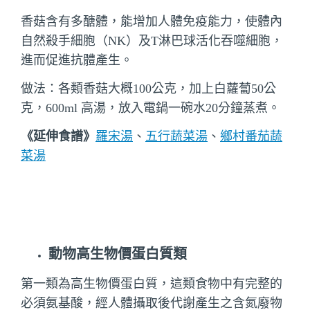
香菇含有多醣體，能增加人體免疫能力，使體內
自然殺手細胞（NK）及T淋巴球活化吞噬細胞，
進而促進抗體產生。
做法：各類香菇大概100公克，加上白蘿蔔50公
克，600ml 高湯，放入電鍋一碗水20分鐘蒸煮。
《延伸食譜》
羅宋湯
、
五行蔬菜湯
、
鄉村番茄蔬
菜湯
動物高生物價蛋白質類
第一類為高生物價蛋白質，這類食物中有完整的
必須氨基酸，經人體攝取後代謝產生之含氮廢物