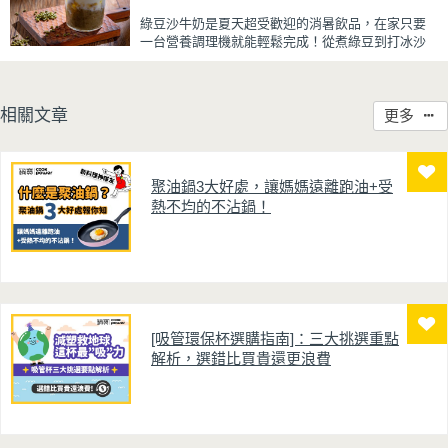
蒜香醬汁與脆瓜獨特的甘甜完美融合，每一口都充
綠豆沙牛奶是夏天超受歡迎的消暑飲品，在家只要
滿濃濃古早味，帶便當、配稀飯、配白飯都好吃，
一台營養調理機就能輕鬆完成！從煮綠豆到打冰沙
讓人忍不住多扒好幾口飯，是一道簡單又美味的經
一機搞定，不用另外準備鍋子或果汁機，省時又方
典家常菜。
便~
先把綠豆煮到綿密鬆軟，再攪打成綠豆沙，最後跟
相關文章
更多
牛奶混合均勻就完成~口感細緻滑順，入口帶有綠豆
天然清香，搭配濃郁奶香，冰冰喝清涼又消暑，炎
炎夏日一定要喝一杯！
聚油鍋3大好處，讓媽媽遠離跑油+受
熱不均的不沾鍋！
[吸管環保杯選購指南]：三大挑選重點
解析，選錯比買貴還更浪費