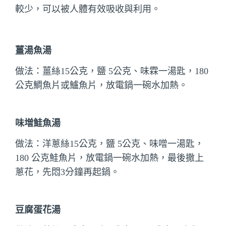
較少，可以被人體有效吸收與利用。
薑湯魚湯
做法：薑絲15公克，鹽 5公克、味霖一湯匙，180
公克鯛魚片或鱸魚片，放電鍋一碗水加熱。
味増鮭魚湯
做法：洋蔥絲15公克，鹽 5公克、味噌一湯匙，
180 公克鮭魚片，放電鍋一碗水加熱，最後撒上
蔥花，先悶3分鐘再起鍋。
豆腐蛋花湯