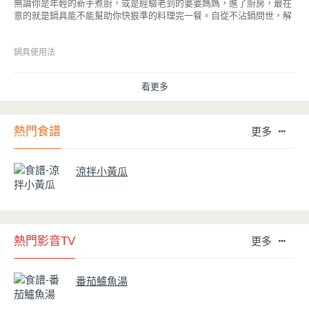
無論你是年輕的新手煮廚，或是經驗老到的婆婆媽媽，進了廚房，最在
意的就是鍋具能不能幫助你快狠準的料理完一餐。自從不沾鍋問世，解
決了雞蛋、魚肉等沾鍋的問題後，就深受普羅大眾的喜愛，而鍋寶為了
讓大家食得安心放心，更將不沾鍋具送交SGS檢驗，獲得國家認證。也
因此金鑽不沾系列的鍋具，更年年穩居銷售排行榜的前幾名。然而如何
鍋具使用法
用得正確、用得久，本文歸納出10點小撇步，立馬告訴您！
看更多
熱門食譜
更多
涼拌小黃瓜
熱門影音TV
更多
番茄鱸魚湯