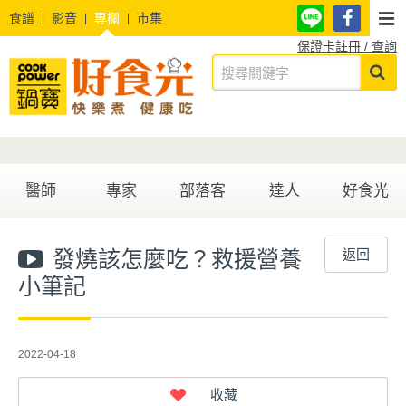
食譜
影音
專欄
市集
保證卡註冊 / 查詢
醫師
專家
部落客
達人
好食光
發燒該怎麼吃？救援營養
返回
小筆記
2022-04-18