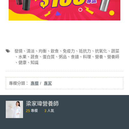
發燒
清淡
均衡
飲食
免疫力
抵抗力
抗氧化
蔬菜
水果
蔬食
蛋白質
粥品
食譜
料理
營養
營養師
健康
知識
專欄
專家
梁家瑋營養師
25
專欄
3
人氣