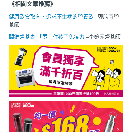
《相關文章推薦》
健康飲食取向，追求不生病的營養飲
–鄭欣宜營
養師
關鍵營養素 「罩」住孩子免疫力
–
李婉萍營養師