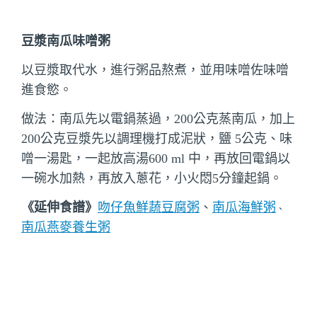
豆漿南瓜味噌粥
以豆漿取代水，進行粥品熬煮，並用味噌佐味噌
進食慾。
做法：南瓜先以電鍋蒸過，200公克蒸南瓜，加上
200公克豆漿先以調理機打成泥狀，鹽 5公克、味
噌一湯匙，一起放高湯600 ml 中，再放回電鍋以
一碗水加熱，再放入蔥花，小火悶5分鐘起鍋。
《延伸食譜》
吻仔魚鮮蔬豆腐粥
、
南瓜海鮮粥
、
南瓜燕麥養生粥