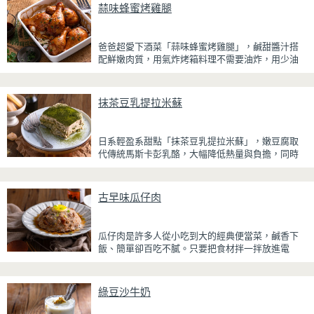
蒜味蜂蜜烤雞腿
爸爸超愛下酒菜「蒜味蜂蜜烤雞腿」，鹹甜醬汁搭
配鮮嫩肉質，用氣炸烤箱料理不需要油炸，用少油
方式就能享受酥香美味，健康無負擔！
雞腿先以醬油、蜂蜜、蒜泥與香料醃製入味，再放
抹茶豆乳提拉米蘇
入氣炸烤箱烘烤，免油炸也能烤出外皮金黃微酥、
肉質多汁的完美口感。最後刷上一層蜂蜜蒜香醬，
讓雞皮散發迷人的焦糖光澤與蜂蜜的自然香甜，搭
日系輕盈系甜點「抹茶豆乳提拉米蘇」，嫩豆腐取
配冰涼啤酒更是絕配！無論是父親節、聚會或宵夜
代傳統馬斯卡彭乳酪，大幅降低熱量與負擔，同時
時光，在家就能輕鬆端出美味下酒菜。
保有綿密滑順的口感。豆腐與鮮奶油完美融合，想
更低熱量可以用希臘優格取代鮮奶油，入口輕盈不
厚重，搭配帶微苦茶香的抹茶與香氣濃郁的黃豆
古早味瓜仔肉
粉，甜而不膩，層次更加豐富。
浸泡抹茶液的手指餅乾增加濕潤口感，每一口都能
瓜仔肉是許多人從小吃到大的經典便當菜，鹹香下
吃到淡淡的茶香。相較於傳統提拉米蘇，這款更清
飯、簡單卻百吃不膩。只要把食材拌一拌放進電
爽、更低負擔，無論是下午茶、飯後甜點，或是正
鍋，就能一鍋到底輕鬆完成，不用顧火和翻炒，很
在控制飲食卻想滿足甜點胃的你，都能大口享受這
適合夏天在家做來吃，省時又不用流汗。
份療癒又健康的日系點心。
綠豆沙牛奶
蒸好的瓜仔肉鮮嫩多汁，絞肉吸飽脆瓜醬汁的甘甜
鹹香，入口柔軟細緻，還能吃到脆瓜爽脆的口感。