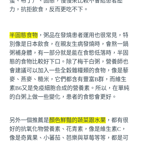
蛋、布丁）、固態，慢慢來比較不會給患者壓
力，抗拒飲食，反而更吃不下。
半固態食物
，粥品在發燒患者運用也很常見，特
別像是日本飲食，在親友生病發燒時，會熬一鍋
粥補身體，有一部分就是能在食慾低落時，半固
態的食物比較好下口。除了梅干白粥，營養師也
會建議可以加入一些全穀雜糧類的食物，像是藜
麥、燕麥、糙米，它們都含有豐富B群，而維生
素B6又是免疫細胞合成的營養素。所以，在單純
的白粥上做一些變化，患者的食慾會更好。
另外一個推薦是
顏色鮮豔的蔬菜跟水果
，都有很
好的抗氧化物營養素、花青素，像是維生素C，
像是奇異果、小蕃茄、芭樂與草莓等等，都是可